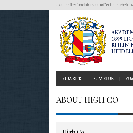
Akademikerfanclub 1899 Hoffenheim Rhein-Ne
ZUM KICK
ZUM KLUB
ZU
ABOUT HIGH CO
High Co