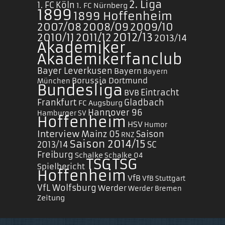
2. Liga
1. FC Köln
1. FC Nürnberg
1899
1899 Hoffenheim
2007/08
2008/09
2009/10
2010/11
2011/12
2012/13
2013/14
Akademiker
Akademikerfanclub
Bayer Leverkusen
Bayern
Bayern
Borussia Dortmund
München
Bundesliga
Eintracht
BVB
Frankfurt
Gladbach
FC Augsburg
Hannover 96
Hamburger SV
Hoffenheim
HSV
Humor
Interview
Mainz 05
Saison
RNZ
Saison 2014/15
2013/14
SC
Freiburg
Schalke
Schalke 04
TSG
TSG
Spielbericht
Hoffenheim
VfB
VfB Stuttgart
VfL Wolfsburg
Werder
Werder Bremen
Zeitung