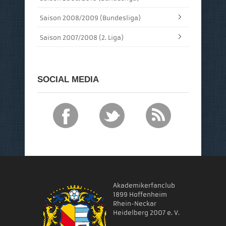
Saison 2008/2009 (Bundesliga)
Saison 2007/2008 (2. Liga)
SOCIAL MEDIA
Akademikerfanclub
1899 Hoffenheim
Rhein-Neckar
Heidelberg 2007 e. V.