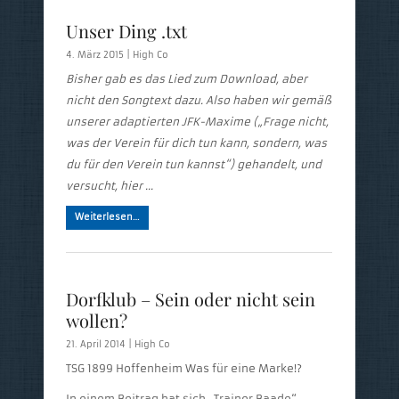
Unser Ding .txt
4. März 2015 |
High Co
Bisher gab es das Lied zum Download, aber
nicht den Songtext dazu. Also haben wir gemäß
unserer adaptierten JFK-Maxime („Frage nicht,
was der Verein für dich tun kann, sondern, was
du für den Verein tun kannst“) gehandelt, und
versucht, hier …
Weiterlesen…
Dorfklub – Sein oder nicht sein
wollen?
21. April 2014 |
High Co
TSG 1899 Hoffenheim Was für eine Marke!?
In einem Beitrag hat sich „Trainer Baade“