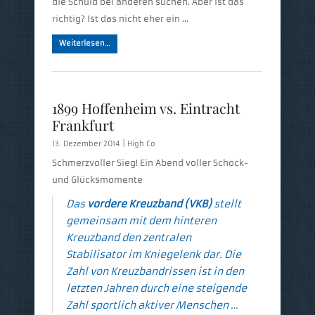
die Schuld bei anderen suchen. Aber ist das
richtig? Ist das nicht eher ein …
Weiterlesen…
1899 Hoffenheim vs. Eintracht
Frankfurt
13. Dezember 2014 |
High Co
Schmerzvoller Sieg! Ein Abend voller Schock-
und Glücksmomente
Das
vordere Kreuzband (VKB)
stellt
gemeinsam mit dem hinteren
Kreuzband den zentralen
Stabilisator im Kniegelenk dar. Die
Zahl von Kreuzbandrissen ist in den
letzten Jahren durch eine steigende
Zahl sportlich aktiver Menschen …