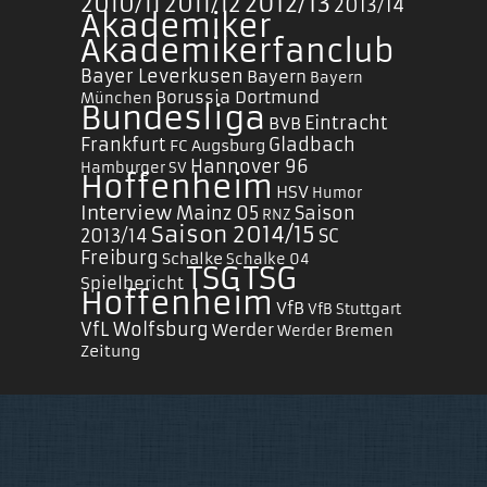
2010/11
2011/12
2012/13
2013/14
Akademiker
Akademikerfanclub
Bayer Leverkusen
Bayern
Bayern
Borussia Dortmund
München
Bundesliga
Eintracht
BVB
Frankfurt
Gladbach
FC Augsburg
Hannover 96
Hamburger SV
Hoffenheim
HSV
Humor
Interview
Mainz 05
Saison
RNZ
Saison 2014/15
2013/14
SC
Freiburg
Schalke
Schalke 04
TSG
TSG
Spielbericht
Hoffenheim
VfB
VfB Stuttgart
VfL Wolfsburg
Werder
Werder Bremen
Zeitung