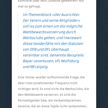
Kontrolle über sein Zuhause gewähren? Nur
mal so gefragt.
Im Themenblock »Der Ausrichter:
Der Verein und seine Mitglieder«
soll es zum einen um die mögliche
Wettbewerbsverzerrung durch
Werksclubs gehen, und inwieweit
diese Sonderfälle mit den Statuten
von DFB und DFL überhaupt
vereinbar sind. Genannte Beispiele:
Bayer Leverkusen, VfL Wolfsburg
und RB Leipzig.
Eine immer wieder aufkommende Frage, die
aber trotz zunehmender Frequenz nicht
richtiger wird. Es sind nicht die Werksclubs, die
den Wettbewerb verzerren. Es sind die
Fernsehgelder bzw. die Verbandsprämien.
Vereine, die an diese Töpfe nicht rankommen,