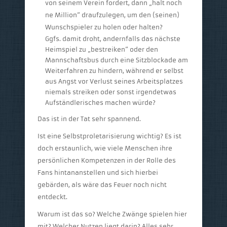
von seinem Verein fordert, dann „halt noch
ne Million“ draufzulegen, um den (seinen)
Wunschspieler zu holen oder halten?
Ggfs. damit droht, andernfalls das nächste
Heimspiel zu „bestreiken“ oder den
Mannschaftsbus durch eine Sitzblockade am
Weiterfahren zu hindern, während er selbst
aus Angst vor Verlust seines Arbeitsplatzes
niemals streiken oder sonst irgendetwas
Aufständlerisches machen würde?
Das ist in der Tat sehr spannend.
Ist eine Selbstproletarisierung wichtig? Es ist
doch erstaunlich, wie viele Menschen ihre
persönlichen Kompetenzen in der Rolle des
Fans hintananstellen und sich hierbei
gebärden, als wäre das Feuer noch nicht
entdeckt.
Warum ist das so? Welche Zwänge spielen hier
mit? Welcher Nutzen liegt darin? Alles sehr