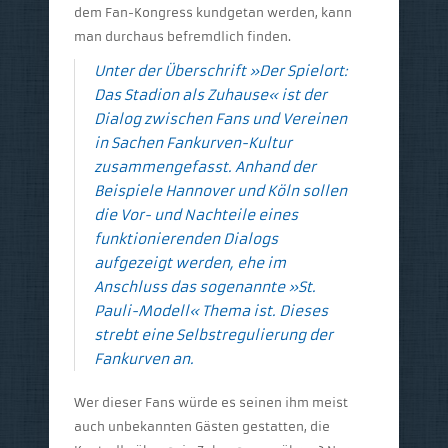
dem Fan-Kongress kundgetan werden, kann
man durchaus befremdlich finden.
Unter der Überschrift »Der Spielort:
Das Stadion als Zuhause« ist der
Dialog zwischen Fans und Vereinen
in Sachen Fankurven-Kultur
zusammengefasst. Anhand der
Beispiele Hannover und Köln sollen
die Vor- und Nachteile eines
funktionierenden Dialogs
aufgezeigt werden, ehe im
Anschluss das sogenannte »St.
Pauli-Modell« Thema ist. Dieses
strebt eine Selbstregulierung der
Fankurven an.
Wer dieser Fans würde es seinen ihm meist
auch unbekannten Gästen gestatten, die