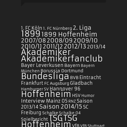
2. Liga
1. FC Köln
1. FC Nürnberg
1899
1899 Hoffenheim
2007/08
2008/09
2009/10
2010/11
2011/12
2012/13
2013/14
Akademiker
Akademikerfanclub
Bayer Leverkusen
Bayern
Bayern
Borussia Dortmund
München
Bundesliga
Eintracht
BVB
Frankfurt
Gladbach
FC Augsburg
Hannover 96
Hamburger SV
Hoffenheim
HSV
Humor
Interview
Mainz 05
Saison
RNZ
Saison 2014/15
2013/14
SC
Freiburg
Schalke
Schalke 04
TSG
TSG
Spielbericht
Hoffenheim
VfB
VfB Stuttgart