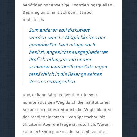
benötigen anderweitige Finanzierungsquellen.
Das mag unromantisch sein, ist aber
realistisch.
Zum anderen soll diskutiert
werden, welche Möglichkeiten der
gemeine Fan heutzutage noch
besitzt, angesichts ausgegliederter
Profiabteilungen und immer
schwerer verständlicher Satzungen
tatsächlich in die Belange seines
Vereins einzugreifen.
Nun, er kann Mitglied werden. Die 68er
nannten das den Weg durch die Institutionen.
Ansonsten gibt es natürlich die Möglichkeiten
des Medieneinsatzes – von Sportschau bis
Shitstorm. Aber die Frage ist natürlich: Warum
sollte er? Kann jemand, der seit Jahrzehnten