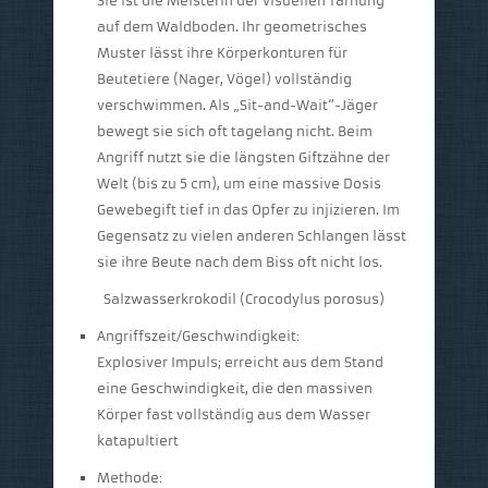
Sie ist die Meisterin der visuellen Tarnung
auf dem Waldboden. Ihr geometrisches
Muster lässt ihre Körperkonturen für
Beutetiere (Nager, Vögel) vollständig
verschwimmen. Als „Sit-and-Wait“-Jäger
bewegt sie sich oft tagelang nicht. Beim
Angriff nutzt sie die längsten Giftzähne der
Welt (bis zu 5 cm), um eine massive Dosis
Gewebegift tief in das Opfer zu injizieren. Im
Gegensatz zu vielen anderen Schlangen lässt
sie ihre Beute nach dem Biss oft nicht los.
Salzwasserkrokodil (Crocodylus porosus)
Angriffszeit/Geschwindigkeit:
Explosiver Impuls; erreicht aus dem Stand
eine Geschwindigkeit, die den massiven
Körper fast vollständig aus dem Wasser
katapultiert
Methode: