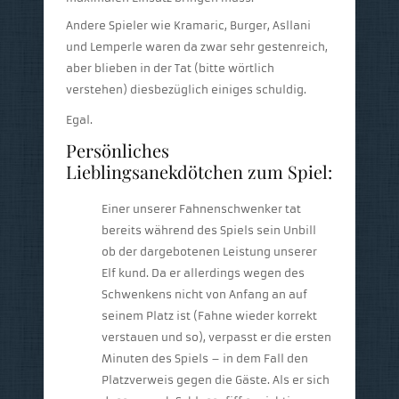
Andere Spieler wie Kramaric, Burger, Asllani
und Lemperle waren da zwar sehr gestenreich,
aber blieben in der Tat (bitte wörtlich
verstehen) diesbezüglich einiges schuldig.
Egal.
Persönliches
Lieblingsanekdötchen zum Spiel:
Einer unserer Fahnenschwenker tat
bereits während des Spiels sein Unbill
ob der dargebotenen Leistung unserer
Elf kund. Da er allerdings wegen des
Schwenkens nicht von Anfang an auf
seinem Platz ist (Fahne wieder korrekt
verstauen und so), verpasst er die ersten
Minuten des Spiels – in dem Fall den
Platzverweis gegen die Gäste. Als er sich