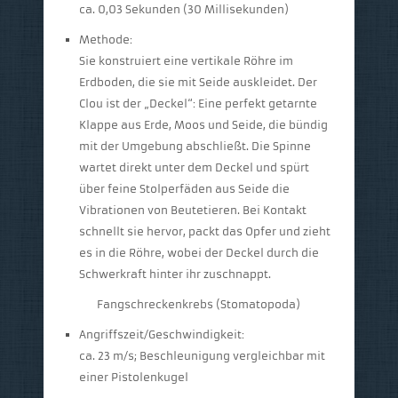
ca. 0,03 Sekunden (30 Millisekunden)
Methode:
Sie konstruiert eine vertikale Röhre im
Erdboden, die sie mit Seide auskleidet. Der
Clou ist der „Deckel“: Eine perfekt getarnte
Klappe aus Erde, Moos und Seide, die bündig
mit der Umgebung abschließt. Die Spinne
wartet direkt unter dem Deckel und spürt
über feine Stolperfäden aus Seide die
Vibrationen von Beutetieren. Bei Kontakt
schnellt sie hervor, packt das Opfer und zieht
es in die Röhre, wobei der Deckel durch die
Schwerkraft hinter ihr zuschnappt.
Fangschreckenkrebs (Stomatopoda)
Angriffszeit/Geschwindigkeit:
ca. 23 m/s; Beschleunigung vergleichbar mit
einer Pistolenkugel