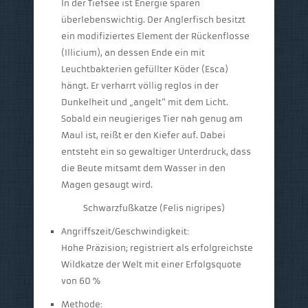
In der Tiefsee ist Energie sparen
überlebenswichtig. Der Anglerfisch besitzt
ein modifiziertes Element der Rückenflosse
(Illicium), an dessen Ende ein mit
Leuchtbakterien gefüllter Köder (Esca)
hängt. Er verharrt völlig reglos in der
Dunkelheit und „angelt“ mit dem Licht.
Sobald ein neugieriges Tier nah genug am
Maul ist, reißt er den Kiefer auf. Dabei
entsteht ein so gewaltiger Unterdruck, dass
die Beute mitsamt dem Wasser in den
Magen gesaugt wird.
Schwarzfußkatze (Felis nigripes)
Angriffszeit/Geschwindigkeit:
Hohe Präzision; registriert als erfolgreichste
Wildkatze der Welt mit einer Erfolgsquote
von 60 %
Methode: