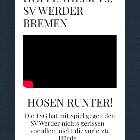
SV WERDER
BREMEN
HOSEN RUNTER!
Die TSG hat mit Spiel gegen den
SV Werder nichts gerissen –
vor allem nicht die vorletzte
Hürde –