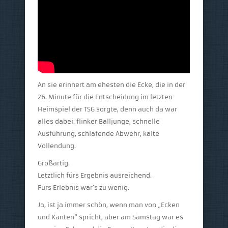
An sie erinnert am ehesten die Ecke, die in der
26. Minute für die Entscheidung im letzten
Heimspiel der TSG sorgte, denn auch da war
alles dabei: flinker Balljunge, schnelle
Ausführung, schlafende Abwehr, kalte
Vollendung.
Großartig.
Letztlich fürs Ergebnis ausreichend.
Fürs Erlebnis war’s zu wenig.
Ja, ist ja immer schön, wenn man von „Ecken
und Kanten“ spricht, aber am Samstag war es