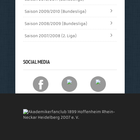
Saison 2009/2010 (Bundesliga)
Saison 2008/2009 (Bundesliga)
Saison 2007/2008 (2. Liga)
SOCIAL MEDIA
Akademikerfanclub 1899 Hoffenheim Rhein-
Neckar Heidelberg 2007 e. V.