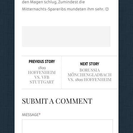
den Magen schlug. Zumindest die
Mitternachts-Spareribs mundeten ihm sehr. 🙂
PREVIOUS STORY
NEXT STORY
1899
BORUSSIA
HOFFENHEIM
MÖNCHENGLADBACH
VS. VFB
VS. 1899 HOFFENHEIM
STUTTGART
SUBMIT A COMMENT
MESSAGE
*