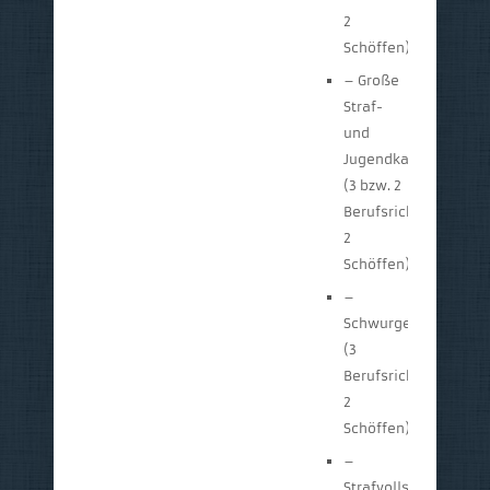
2
Schöffen)
– Große
Straf-
und
Jugendkammer
(3 bzw. 2
Berufsrichter,
2
Schöffen)
–
Schwurgericht
(3
Berufsrichter,
2
Schöffen)
–
Strafvollstreckungs