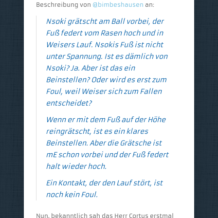
Beschreibung von
@bimbeshausen
an:
Nsoki grätscht am Ball vorbei, der
Fuß federt vom Rasen hoch und in
Weisers Lauf. Nsokis Fuß ist nicht
unter Spannung. Ist es dämlich von
Nsoki? Ja. Aber ist das ein
Beinstellen? Oder wird es erst zum
Foul, weil Weiser sich zum Fallen
entscheidet?
Wenn er mit dem Fuß auf der Höhe
reingrätscht, ist es ein klares
Beinstellen. Aber die Grätsche ist
mE schon vorbei und der Fuß federt
halt wieder hoch.
Ein Kontakt, der den Lauf stört, ist
noch kein Foul.
Nun, bekanntlich sah das Herr Cortus erstmal