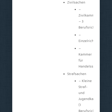
Zivilsachen
–
Zivilkammer
– 3
Berufsrichter
–
Einzelrichter
–
Kammer
für
Handelssachen
Strafsachen
– Kleine
Straf-
und
Jugendkammer
(1
Berufsrichter,