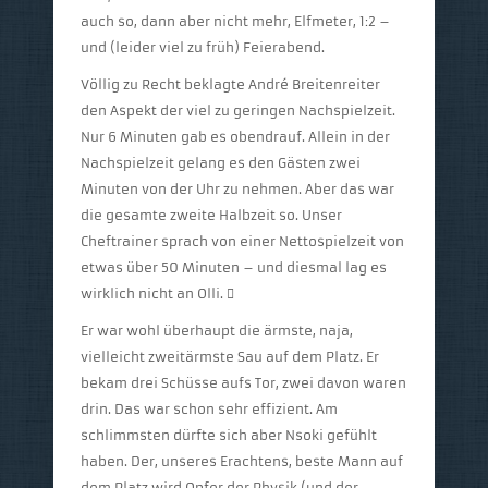
auch so, dann aber nicht mehr, Elfmeter, 1:2 –
und (leider viel zu früh) Feierabend.
Völlig zu Recht beklagte André Breitenreiter
den Aspekt der viel zu geringen Nachspielzeit.
Nur 6 Minuten gab es obendrauf. Allein in der
Nachspielzeit gelang es den Gästen zwei
Minuten von der Uhr zu nehmen. Aber das war
die gesamte zweite Halbzeit so. Unser
Cheftrainer sprach von einer Nettospielzeit von
etwas über 50 Minuten – und diesmal lag es
wirklich nicht an Olli. 
Er war wohl überhaupt die ärmste, naja,
vielleicht zweitärmste Sau auf dem Platz. Er
bekam drei Schüsse aufs Tor, zwei davon waren
drin. Das war schon sehr effizient. Am
schlimmsten dürfte sich aber Nsoki gefühlt
haben. Der, unseres Erachtens, beste Mann auf
dem Platz wird Opfer der Physik (und der