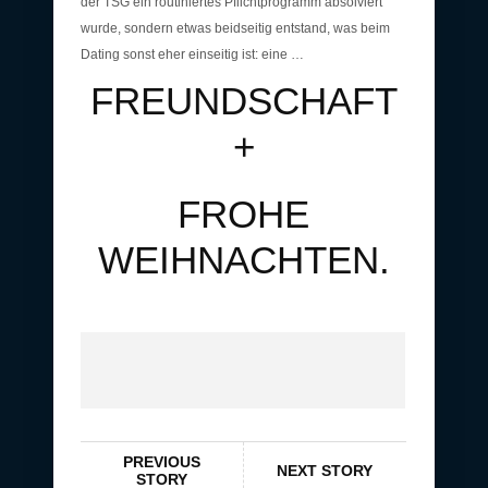
der TSG ein routiniertes Pflichtprogramm absolviert
wurde, sondern etwas beidseitig entstand, was beim
Dating sonst eher einseitig ist: eine …
FREUNDSCHAFT
+
FROHE
WEIHNACHTEN.
PREVIOUS
NEXT STORY
STORY