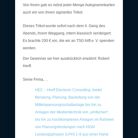
Von ihnen gab es nebst jeder Menge Autogrammkarten
auch ein von ihnen signiertes Trikot.
Dieses Trikot wurde sofort nach dem 4. Gang des
Abends, ihrem Weggang, intern klassisch versteigert.
Es brachte 200 € ein, die wir an TSG hilft e. V. spenden
werden.
Der Gewinner sei hier ausdrücklich erwähnt: Robert
Herff.
Seine Firma, …
HEC – Herff Electonic Consulting bietet
Beratung, Planung, Bauleitung von der
Mittelspannungsschaltanlage bis hin zu
Anlagen der Medientechnik von „einfachen“,
bis hin zu hochkomplexen Anlagen im Rahmen
von Planungsleistungen nach HOAI
Leistungsphasen (LPH) 1-9 aus einer Hand.