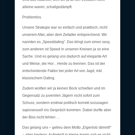
alleine waren, schallgedämpft.
Problemlos.
Unsere Strategie war so einfach und praktisch, nicht
unserem Alter, aber dem Zeitalter entsprechend. Wir
nannten es „Speeddating“. Das klingt zum einen sexy,
zum anderen ist Speed in unseren Kreisen ja so eine
Sache. Und es gelang uns dadurch auf elegante Art
und Weise, die Hor…Herde zu trennen. Das ist der
entscheidende Faktor bei jeder Art von Jagd, inkl.
klassischem Dating.
Zudem wollten wir ja keinen Bock schießen und im
Gegensatz zu juvenilen Jägern nicht sofort zum
Schuss, sondern erstmal politisch korrekt sozusagen
sapiosexuell ins Gespräch kommen. Dabei durfte aber
der Biss nicht fehlen …
Das gelang uns – getreu dem Motto „Eigenlob stimmt!“
– alles bestens: Aufgeteilt in kleine Inseln gab es nicht