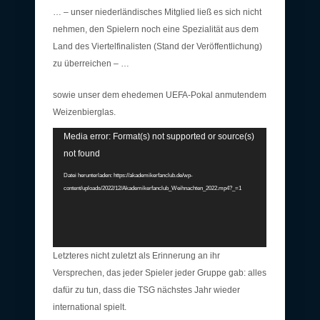
… – unser niederländisches Mitglied ließ es sich nicht
nehmen, den Spielern noch eine Spezialität aus dem
Land des Viertelfinalisten (Stand der Veröffentlichung)
zu überreichen – …
sowie unser dem ehedemen UEFA-Pokal anmutendem
Weizenbierglas.
Video-
Media error: Format(s) not supported or source(s)
Player
not found
Datei herunterladen: https://akademikerfanclub.de/wp-
content/uploads/2022/12/Akademikerfanclub_Weihnachten_2022.mp4?_=1
Letzteres nicht zuletzt als Erinnerung an ihr
Versprechen, das jeder Spieler jeder Gruppe gab: alles
dafür zu tun, dass die TSG nächstes Jahr wieder
international spielt.