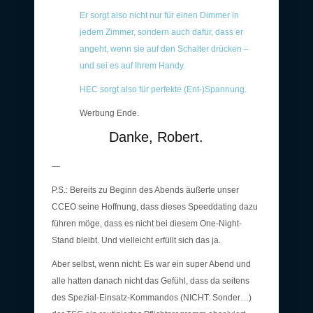
Er sorgt also nicht nur für einen Dimmer in
jedem Zimmer, sondern auch dafür, dass er
angeht, wenn sie auf den Schalter drücken –
und sei es auf Ihrem Handy.
HEC sorgt also für perfekte (Ent-)Spannung.
Werbung Ende.
Danke, Robert.
—
P.S.: Bereits zu Beginn des Abends äußerte unser
CCEO seine Hoffnung, dass dieses Speeddating dazu
führen möge, dass es nicht bei diesem One-Night-
Stand bleibt. Und vielleicht erfüllt sich das ja.
Aber selbst, wenn nicht: Es war ein super Abend und
alle hatten danach nicht das Gefühl, dass da seitens
des Spezial-Einsatz-Kommandos (NICHT: Sonder…)