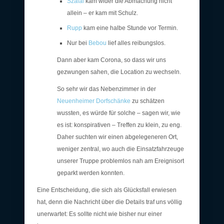
Szalai
kam wider die Abmachung nicht
allein – er kam mit Schulz.
Rupp
kam eine halbe Stunde vor Termin.
Nur bei
Bebou
lief alles reibungslos.
Dann aber kam Corona, so dass wir uns
gezwungen sahen, die Location zu wechseln.
So sehr wir das Nebenzimmer in der
Neuenheimer Dorfschänke
zu schätzen
wussten, es würde für solche – sagen wir, wie
es ist: konspirativen – Treffen zu klein, zu eng.
Daher suchten wir einen abgelegeneren Ort,
weniger zentral, wo auch die Einsatzfahrzeuge
unserer Truppe problemlos nah am Ereignisort
geparkt werden konnten.
Eine Entscheidung, die sich als Glücksfall erwiesen
hat, denn die Nachricht über die Details traf uns völlig
unerwartet: Es sollte nicht wie bisher nur einer