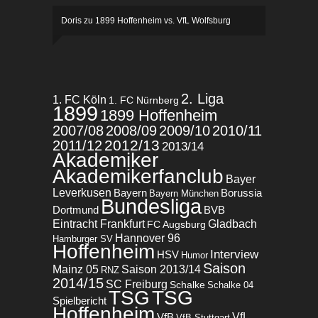
Doris
zu
1899 Hoffenheim vs. VfL Wolfsburg
2. Liga
1. FC Köln
1. FC Nürnberg
1899
1899 Hoffenheim
2007/08
2008/09
2009/10
2010/11
2012/13
2011/12
2013/14
Akademiker
Akademikerfanclub
Bayer
Leverkusen
Bayern
Borussia
Bayern München
Bundesliga
BVB
Dortmund
Eintracht Frankfurt
Gladbach
FC Augsburg
Hannover 96
Hamburger SV
Hoffenheim
Interview
HSV
Humor
Saison
Mainz 05
Saison 2013/14
RNZ
2014/15
SC Freiburg
Schalke
Schalke 04
TSG
TSG
Spielbericht
Hoffenheim
VfL
VfB
VfB Stuttgart