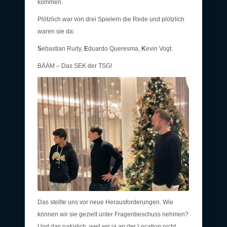
kommen.
Plötzlich war von drei Spielern die Rede und plötzlich
waren sie da:
S
ebastian Rudy,
E
duardo Queresma,
K
evin Vogt.
BÄÄM – Das SEK der TSG!
Das stellte uns vor neue Herausforderungen. Wie
können wir sie gezielt unter Fragenbeschuss nehmen?
Und das natürlich, weil wir ja an der Location nicht