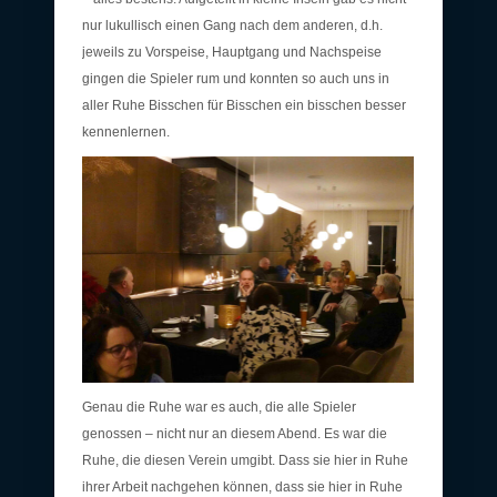
nur lukullisch einen Gang nach dem anderen, d.h.
jeweils zu Vorspeise, Hauptgang und Nachspeise
gingen die Spieler rum und konnten so auch uns in
aller Ruhe Bisschen für Bisschen ein bisschen besser
kennenlernen.
Genau die Ruhe war es auch, die alle Spieler
genossen – nicht nur an diesem Abend. Es war die
Ruhe, die diesen Verein umgibt. Dass sie hier in Ruhe
ihrer Arbeit nachgehen können, dass sie hier in Ruhe