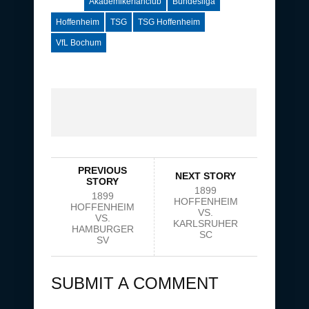
Akademikerfanclub
Bundesliga
Hoffenheim
TSG
TSG Hoffenheim
VfL Bochum
PREVIOUS
NEXT STORY
STORY
1899
1899
HOFFENHEIM
HOFFENHEIM
VS.
VS.
KARLSRUHER
HAMBURGER
SC
SV
SUBMIT A COMMENT