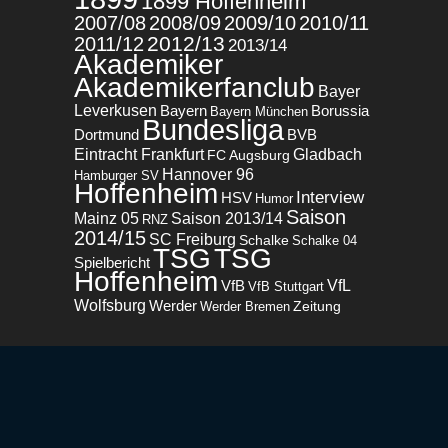
1899 Hoffenheim
2007/08
2008/09
2009/10
2010/11
2012/13
2011/12
2013/14
Akademiker
Akademikerfanclub
Bayer
Leverkusen
Bayern
Borussia
Bayern München
Bundesliga
BVB
Dortmund
Eintracht Frankfurt
Gladbach
FC Augsburg
Hannover 96
Hamburger SV
Hoffenheim
Interview
HSV
Humor
Saison
Mainz 05
Saison 2013/14
RNZ
2014/15
SC Freiburg
Schalke
Schalke 04
TSG
TSG
Spielbericht
Hoffenheim
VfL
VfB
VfB Stuttgart
Wolfsburg
Werder
Zeitung
Werder Bremen