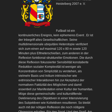
Heidelberg 2007 e. V.
Fußball ist ein
kontinuierliches Ereignis, kein ephemeres Event . Er ist
der Inbegriff alles Gesellschaftlichen. Seine
multidimensionale ubiquitäre Heterotopie verifiziert
sich zum einen auf maximal 120 x 80 m sowie 120
Minuten plus Elfmeterschießen, zum anderen in der
Reflexion funktional-struktureller Emotionen. Die durch
diese Reflexion fokussierter Sensibilität konstatierte
Reduktion sozialer Komplexität ist weniger als
Konzentration von Simplizität zu verstehen, als
vielmehr Basis und Initium intrinsischer wie
extrinsischer Interaktionen hin zur Akzeptanz der
normativen Faktizität des Möglichen und damit
essentiell zur Manifestation einer Kultur der humanitas.
Möge diese gemeinschafts- und kulturstiftende
Deklinierung des Objektiven in einer Intensivierung
des Subjektiven wie Kollektiven resultieren. So bleibt
auch mit der nötigen Reflexion die noch nötigere
Obsession erhalten. Für den Sport. Und den Spaß. Am