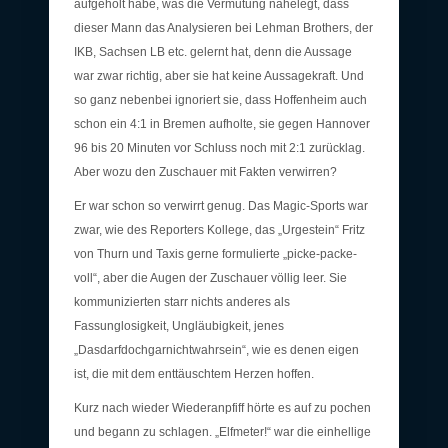
aufgeholt habe, was die Vermutung nahelegt, dass
dieser Mann das Analysieren bei Lehman Brothers, der
IKB, Sachsen LB etc. gelernt hat, denn die Aussage
war zwar richtig, aber sie hat keine Aussagekraft. Und
so ganz nebenbei ignoriert sie, dass Hoffenheim auch
schon ein 4:1 in Bremen aufholte, sie gegen Hannover
96 bis 20 Minuten vor Schluss noch mit 2:1 zurücklag.
Aber wozu den Zuschauer mit Fakten verwirren?
Er war schon so verwirrt genug. Das Magic-Sports war
zwar, wie des Reporters Kollege, das „Urgestein“ Fritz
von Thurn und Taxis gerne formulierte „picke-packe-
voll“, aber die Augen der Zuschauer völlig leer. Sie
kommunizierten starr nichts anderes als
Fassunglosigkeit, Ungläubigkeit, jenes
„Dasdarfdochgarnichtwahrsein“, wie es denen eigen
ist, die mit dem enttäuschtem Herzen hoffen.
Kurz nach wieder Wiederanpfiff hörte es auf zu pochen
und begann zu schlagen. „Elfmeter!“ war die einhellige