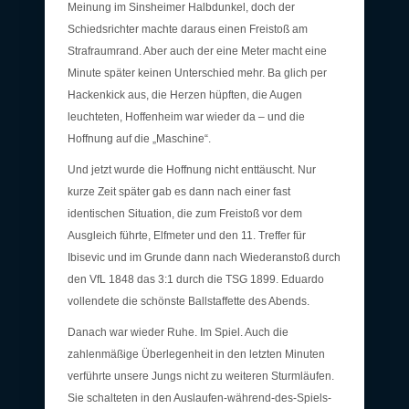
Meinung im Sinsheimer Halbdunkel, doch der
Schiedsrichter machte daraus einen Freistoß am
Strafraumrand. Aber auch der eine Meter macht eine
Minute später keinen Unterschied mehr. Ba glich per
Hackenkick aus, die Herzen hüpften, die Augen
leuchteten, Hoffenheim war wieder da – und die
Hoffnung auf die „Maschine“.
Und jetzt wurde die Hoffnung nicht enttäuscht. Nur
kurze Zeit später gab es dann nach einer fast
identischen Situation, die zum Freistoß vor dem
Ausgleich führte, Elfmeter und den 11. Treffer für
Ibisevic und im Grunde dann nach Wiederanstoß durch
den VfL 1848 das 3:1 durch die TSG 1899. Eduardo
vollendete die schönste Ballstaffette des Abends.
Danach war wieder Ruhe. Im Spiel. Auch die
zahlenmäßige Überlegenheit in den letzten Minuten
verführte unsere Jungs nicht zu weiteren Sturmläufen.
Sie schalteten in den Auslaufen-während-des-Spiels-