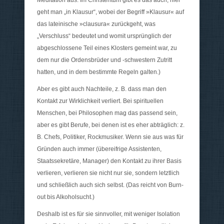
Meditation aus. Im Christentum gibt es das auch, hier
geht man „in Klausur“, wobei der Begriff »Klausur« auf
das lateinische »clausura« zurückgeht, was
„Verschluss“ bedeutet und womit ursprünglich der
abgeschlossene Teil eines Klosters gemeint war, zu
dem nur die Ordensbrüder und -schwestern Zutritt
hatten, und in dem bestimmte Regeln galten.)
Aber es gibt auch Nachteile, z. B. dass man den
Kontakt zur Wirklichkeit verliert. Bei spirituellen
Menschen, bei Philosophen mag das passend sein,
aber es gibt Berufe, bei denen ist es eher abträglich: z.
B. Chefs, Politiker, Rockmusiker. Wenn sie aus was für
Gründen auch immer (übereifrige Assistenten,
Staatssekretäre, Manager) den Kontakt zu ihrer Basis
verlieren, verlieren sie nicht nur sie, sondern letztlich
und schließlich auch sich selbst. (Das reicht von Burn-
out bis Alkoholsucht.)
Deshalb ist es für sie sinnvoller, mit weniger Isolation