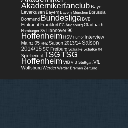
Akademikerfanclub
Bayer
Leverkusen
Bayern
Borussia
Bayern München
Bundesliga
BVB
Dortmund
Eintracht Frankfurt
Gladbach
FC Augsburg
Hannover 96
Hamburger SV
Hoffenheim
Interview
HSV
Humor
Saison
Mainz 05
Saison 2013/14
RNZ
2014/15
SC Freiburg
Schalke
Schalke 04
TSG
TSG
Spielbericht
Hoffenheim
VfL
VfB
VfB Stuttgart
Wolfsburg
Werder
Zeitung
Werder Bremen