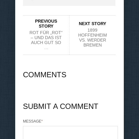
PREVIOUS
NEXT STORY
STORY
1899
ROT FÜR „ROT“
HOFFENHEIM
– UND DAS IST
VS. WERDER
AUCH GUT SO
BREMEN
…
COMMENTS
SUBMIT A COMMENT
MESSAGE
*