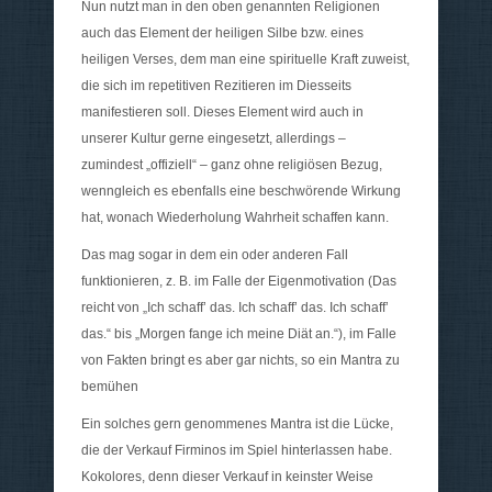
Nun nutzt man in den oben genannten Religionen
auch das Element der heiligen Silbe bzw. eines
heiligen Verses, dem man eine spirituelle Kraft zuweist,
die sich im repetitiven Rezitieren im Diesseits
manifestieren soll. Dieses Element wird auch in
unserer Kultur gerne eingesetzt, allerdings –
zumindest „offiziell“ – ganz ohne religiösen Bezug,
wenngleich es ebenfalls eine beschwörende Wirkung
hat, wonach Wiederholung Wahrheit schaffen kann.
Das mag sogar in dem ein oder anderen Fall
funktionieren, z. B. im Falle der Eigenmotivation (Das
reicht von „Ich schaff’ das. Ich schaff’ das. Ich schaff’
das.“ bis „Morgen fange ich meine Diät an.“), im Falle
von Fakten bringt es aber gar nichts, so ein Mantra zu
bemühen
Ein solches gern genommenes Mantra ist die Lücke,
die der Verkauf Firminos im Spiel hinterlassen habe.
Kokolores, denn dieser Verkauf in keinster Weise