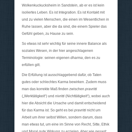
Wolkenkuckucksheim in Sandstein, ab er es ist kein
isoliertes Leben. Es ist Integration. Es ist Kontakt mit
und zu vielen Menschen, die einen im Wesentlichen in
Ruhe lassen, aber die da sind, die einem Spieler das
Gefühl geben, zu Hause zu sein.
So etwas ist sehr wichtig für seine innere Balance als
soziales Wesen, in der hier angeschlagenen
Terminologie: seinen eigenen
dharma
, den es zu
erfüllen gilt.
Die Erfüllung ist ausschlaggebend dafür, ob Taten
gutes oder schlechtes Karma bewirken. Zudem muss
man das korrekte Maß finden zwischen
pravritti
(„Werktätigkeit“) und
nivritti
(Nichttätigkeit“), wobei auch
hier die Absicht die Ursache und damit entscheidend
für das Karma ist. So geht es bei
pravritti
nicht um
Arbeit um ihrer selbst Willen, sondern darum, dass
man etwas tut, um eine im Sinne von Recht, Sitte, Ethik
und Moral gute Wirkung zu erzielen. Aber wie gesagt: