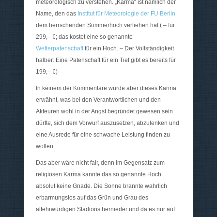
meteorologisch zu verstehen. „Karma“ ist nämlich der
Name, den das
Institut für Meteorologie der FU Berlin
dem herrschenden Sommerhoch verliehen hat ( – für
299,– €; das kostet eine so genannte
Wetterpatenschaft
für ein Hoch. – Der Vollständigkeit
halber: Eine Patenschaft für ein Tief gibt es bereits für
199,– €)
In keinem der Kommentare wurde aber dieses Karma
erwähnt, was bei den Verantwortlichen und den
Akteuren wohl in der Angst begründet gewesen sein
dürfte, sich dem Vorwurf auszusetzen, abzulenken und
eine Ausrede für eine schwache Leistung finden zu
wollen.
Das aber wäre nicht fair, denn im Gegensatz zum
religiösen Karma kannte das so genannte Hoch
absolut keine Gnade. Die Sonne brannte wahrlich
erbarmungslos auf das Grün und Grau des
altehrwürdigen Stadions hernieder und da es nur auf