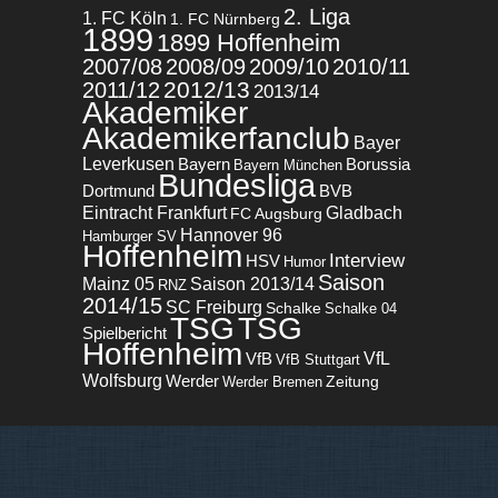
2. Liga
1. FC Köln
1. FC Nürnberg
1899
1899 Hoffenheim
2007/08
2008/09
2009/10
2010/11
2012/13
2011/12
2013/14
Akademiker
Akademikerfanclub
Bayer
Leverkusen
Bayern
Borussia
Bayern München
Bundesliga
BVB
Dortmund
Eintracht Frankfurt
Gladbach
FC Augsburg
Hannover 96
Hamburger SV
Hoffenheim
Interview
HSV
Humor
Saison
Mainz 05
Saison 2013/14
RNZ
2014/15
SC Freiburg
Schalke
Schalke 04
TSG
TSG
Spielbericht
Hoffenheim
VfL
VfB
VfB Stuttgart
Wolfsburg
Werder
Zeitung
Werder Bremen