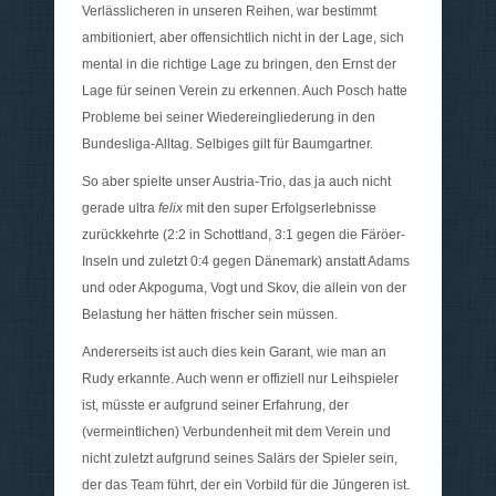
Verlässlicheren in unseren Reihen, war bestimmt
ambitioniert, aber offensichtlich nicht in der Lage, sich
mental in die richtige Lage zu bringen, den Ernst der
Lage für seinen Verein zu erkennen. Auch Posch hatte
Probleme bei seiner Wiedereingliederung in den
Bundesliga-Alltag. Selbiges gilt für Baumgartner.
So aber spielte unser Austria-Trio, das ja auch nicht
gerade ultra
felix
mit den super Erfolgserlebnisse
zurückkehrte (2:2 in Schottland, 3:1 gegen die Färöer-
Inseln und zuletzt 0:4 gegen Dänemark) anstatt Adams
und oder Akpoguma, Vogt und Skov, die allein von der
Belastung her hätten frischer sein müssen.
Andererseits ist auch dies kein Garant, wie man an
Rudy erkannte. Auch wenn er offiziell nur Leihspieler
ist, müsste er aufgrund seiner Erfahrung, der
(vermeintlichen) Verbundenheit mit dem Verein und
nicht zuletzt aufgrund seines Salärs der Spieler sein,
der das Team führt, der ein Vorbild für die Jüngeren ist.