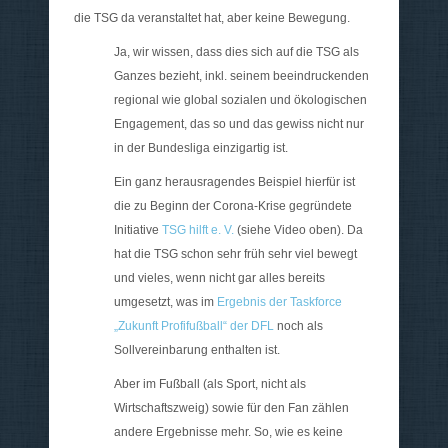
die TSG da veranstaltet hat, aber keine Bewegung.
Ja, wir wissen, dass dies sich auf die TSG als
Ganzes bezieht, inkl. seinem beeindruckenden
regional wie global sozialen und ökologischen
Engagement, das so und das gewiss nicht nur
in der Bundesliga einzigartig ist.
Ein ganz herausragendes Beispiel hierfür ist
die zu Beginn der Corona-Krise gegründete
Initiative
TSG hilft e. V.
(siehe Video oben). Da
hat die TSG schon sehr früh sehr viel bewegt
und vieles, wenn nicht gar alles bereits
umgesetzt, was im
Ergebnis der Taskforce
„Zukunft Profifußball“ der DFL
noch als
Sollvereinbarung enthalten ist.
Aber im Fußball (als Sport, nicht als
Wirtschaftszweig) sowie für den Fan zählen
andere Ergebnisse mehr. So, wie es keine