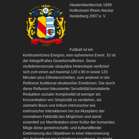
Akademikerfanclub 1899
Hoffenheim Rhein-Neckar
Heidelberg 2007 e. V.
Fußball ist ein
kontinuierliches Ereignis, kein ephemeres Event . Er ist
der Inbegriff alles Gesellschaftlichen. Seine
multidimensionale ubiquitäre Heterotopie verifiziert
sich zum einen auf maximal 120 x 80 m sowie 120
Minuten plus Elfmeterschießen, zum anderen in der
Reflexion funktional-struktureller Emotionen. Die durch
diese Reflexion fokussierter Sensibilität konstatierte
Reduktion sozialer Komplexität ist weniger als
Konzentration von Simplizität zu verstehen, als
vielmehr Basis und Initium intrinsischer wie
extrinsischer Interaktionen hin zur Akzeptanz der
normativen Faktizität des Möglichen und damit
essentiell zur Manifestation einer Kultur der humanitas.
Möge diese gemeinschafts- und kulturstiftende
Deklinierung des Objektiven in einer Intensivierung
des Subjektiven wie Kollektiven resultieren. So bleibt