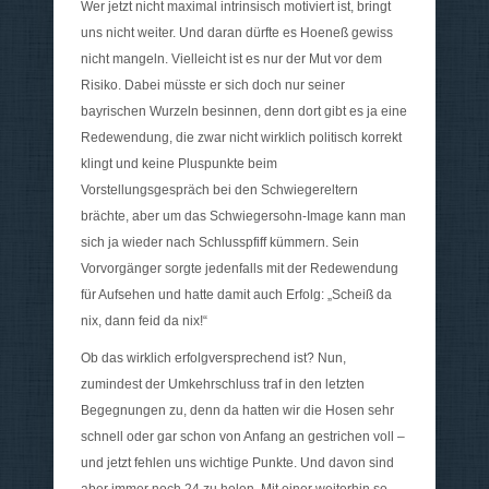
Wer jetzt nicht maximal intrinsisch motiviert ist, bringt
uns nicht weiter. Und daran dürfte es Hoeneß gewiss
nicht mangeln. Vielleicht ist es nur der Mut vor dem
Risiko. Dabei müsste er sich doch nur seiner
bayrischen Wurzeln besinnen, denn dort gibt es ja eine
Redewendung, die zwar nicht wirklich politisch korrekt
klingt und keine Pluspunkte beim
Vorstellungsgespräch bei den Schwiegereltern
brächte, aber um das Schwiegersohn-Image kann man
sich ja wieder nach Schlusspfiff kümmern. Sein
Vorvorgänger sorgte jedenfalls mit der Redewendung
für Aufsehen und hatte damit auch Erfolg: „Scheiß da
nix, dann feid da nix!“
Ob das wirklich erfolgversprechend ist? Nun,
zumindest der Umkehrschluss traf in den letzten
Begegnungen zu, denn da hatten wir die Hosen sehr
schnell oder gar schon von Anfang an gestrichen voll –
und jetzt fehlen uns wichtige Punkte. Und davon sind
aber immer noch 24 zu holen. Mit einer weiterhin so