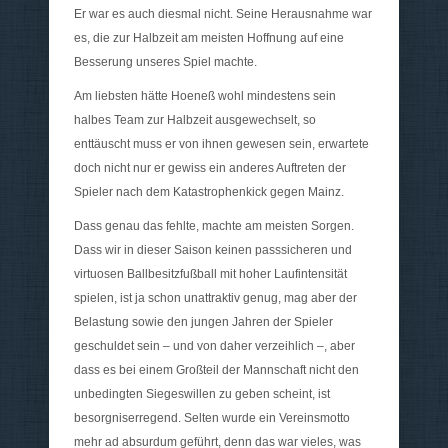
Er war es auch diesmal nicht. Seine Herausnahme war
es, die zur Halbzeit am meisten Hoffnung auf eine
Besserung unseres Spiel machte.
Am liebsten hätte Hoeneß wohl mindestens sein
halbes Team zur Halbzeit ausgewechselt, so
enttäuscht muss er von ihnen gewesen sein, erwartete
doch nicht nur er gewiss ein anderes Auftreten der
Spieler nach dem Katastrophenkick gegen Mainz.
Dass genau das fehlte, machte am meisten Sorgen.
Dass wir in dieser Saison keinen passsicheren und
virtuosen Ballbesitzfußball mit hoher Laufintensität
spielen, ist ja schon unattraktiv genug, mag aber der
Belastung sowie den jungen Jahren der Spieler
geschuldet sein – und von daher verzeihlich –, aber
dass es bei einem Großteil der Mannschaft nicht den
unbedingten Siegeswillen zu geben scheint, ist
besorgniserregend. Selten wurde ein Vereinsmotto
mehr ad absurdum geführt, denn das war vieles, was