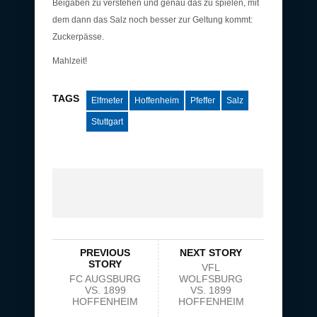
Beigaben zu verstehen und genau das zu spielen, mit
dem dann das Salz noch besser zur Geltung kommt:
Zuckerpässe.
Mahlzeit!
TAGS
Elfmeter
Hoffenheim
Pfeffer
Salz
Stuttgart
PREVIOUS
NEXT STORY
STORY
VFL
FC AUGSBURG
WOLFSBURG
VS. 1899
VS. 1899
HOFFENHEIM
HOFFENHEIM