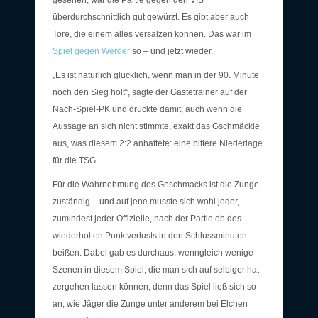
gesehen, war die Partie gegen den VfB
überdurchschnittlich gut gewürzt. Es gibt aber auch
Tore, die einem alles versalzen können. Das war im
Spiel gegen Werder
so – und jetzt wieder.
„Es ist natürlich glücklich, wenn man in der 90. Minute
noch den Sieg holt“, sagte der Gästetrainer auf der
Nach-Spiel-PK und drückte damit, auch wenn die
Aussage an sich nicht stimmte, exakt das Gschmäckle
aus, was diesem 2:2 anhaftete: eine bittere Niederlage
für die TSG.
Für die Wahrnehmung des Geschmacks ist die Zunge
zuständig – und auf jene musste sich wohl jeder,
zumindest jeder Offizielle, nach der Partie ob des
wiederholten Punktverlusts in den Schlussminuten
beißen. Dabei gab es durchaus, wenngleich wenige
Szenen in diesem Spiel, die man sich auf selbiger hat
zergehen lassen können, denn das Spiel ließ sich so
an, wie Jäger die Zunge unter anderem bei Elchen