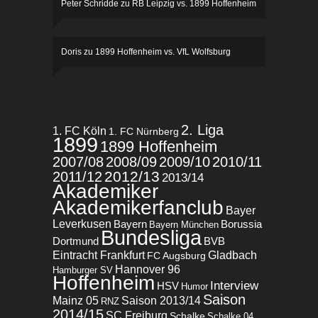
Peter Schridde
zu
RB Leipzig vs. 1899 Hoffenheim
Doris
zu
1899 Hoffenheim vs. VfL Wolfsburg
2. Liga
1. FC Köln
1. FC Nürnberg
1899
1899 Hoffenheim
2007/08
2008/09
2009/10
2010/11
2012/13
2011/12
2013/14
Akademiker
Akademikerfanclub
Bayer
Leverkusen
Bayern
Borussia
Bayern München
Bundesliga
BVB
Dortmund
Eintracht Frankfurt
Gladbach
FC Augsburg
Hannover 96
Hamburger SV
Hoffenheim
Interview
HSV
Humor
Saison
Mainz 05
Saison 2013/14
RNZ
2014/15
SC Freiburg
Schalke
Schalke 04