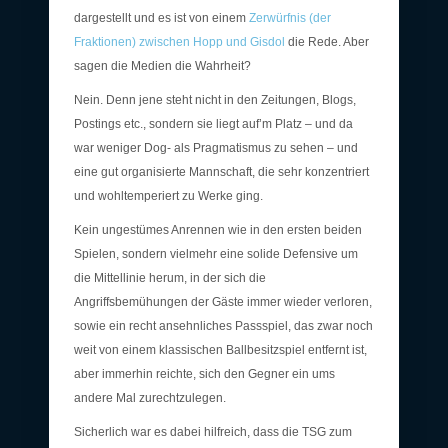
dargestellt und es ist von einem
Zerwürfnis (der
Fraktionen) zwischen Hopp und Gisdol
die Rede. Aber
sagen die Medien die Wahrheit?
Nein. Denn jene steht nicht in den Zeitungen, Blogs,
Postings etc., sondern sie liegt auf’m Platz – und da
war weniger Dog- als Pragmatismus zu sehen – und
eine gut organisierte Mannschaft, die sehr konzentriert
und wohltemperiert zu Werke ging.
Kein ungestümes Anrennen wie in den ersten beiden
Spielen, sondern vielmehr eine solide Defensive um
die Mittellinie herum, in der sich die
Angriffsbemühungen der Gäste immer wieder verloren,
sowie ein recht ansehnliches Passspiel, das zwar noch
weit von einem klassischen Ballbesitzspiel entfernt ist,
aber immerhin reichte, sich den Gegner ein ums
andere Mal zurechtzulegen.
Sicherlich war es dabei hilfreich, dass die TSG zum