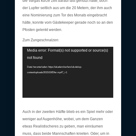
die Vargas kurze Zeit darauf fast genutzt hätte, doch
der Lupfer seitlich aus um die 20 Metern, der ihm auch
eine Nominierung zum Tor des Monats eingebracht
hätte, konnte vom Gästekeeper gerade noch so an den
Pfosten gelenkt werden.
Zum Zungeschnalzen:
Video-
Media error: Format(s) not supported or source(s)
Player
not found
Datei herunterladen: https://akademikerfanclub.de/wp-
content/uploads/2015/10/Elfer.mp4?_=1
Auch in der zweiten Hälfte blieb es ein Spiel mehr oder
weniger auf Augenhöhe, wobei, um dem Ganzen
etwas Realistischeres zu geben, man einräumen
muss, dass beide Mannschaften knieten. Oder, um in