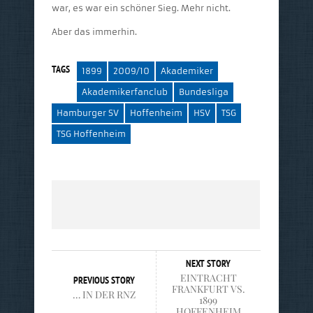
war, es war ein schöner Sieg. Mehr nicht.
Aber das immerhin.
TAGS
1899
2009/10
Akademiker
Akademikerfanclub
Bundesliga
Hamburger SV
Hoffenheim
HSV
TSG
TSG Hoffenheim
NEXT STORY
EINTRACHT
PREVIOUS STORY
FRANKFURT VS.
… IN DER RNZ
1899
HOFFENHEIM