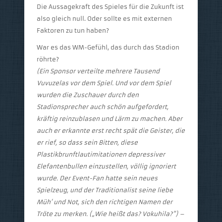
Die Aussagekraft des Spieles für die Zukunft ist
also gleich null. Oder sollte es mit externen
Faktoren zu tun haben?
War es das WM-Gefühl, das durch das Stadion
röhrte?
(Ein Sponsor verteilte mehrere Tausend
Vuvuzelas vor dem Spiel. Und vor dem Spiel
wurden die Zuschauer durch den
Stadionsprecher auch schön aufgefordert,
kräftig reinzublasen und Lärm zu machen. Aber
auch er erkannte erst recht spät die Geister, die
er rief, so dass sein Bitten, diese
Plastikbrunftlautimitationen depressiver
Elefantenbullen einzustellen, völlig ignoriert
wurde. Der Event-Fan hatte sein neues
Spielzeug, und der Traditionalist seine liebe
Müh‘ und Not, sich den richtigen Namen der
Tröte zu merken. („Wie heißt das? Vokuhila?“) –