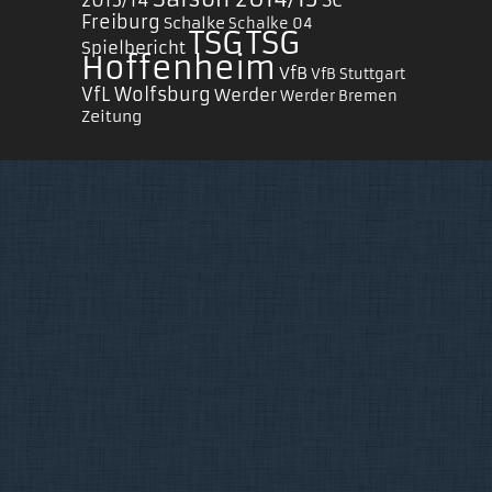
Freiburg
Schalke
Schalke 04
TSG
TSG
Spielbericht
Hoffenheim
VfB
VfB Stuttgart
VfL Wolfsburg
Werder
Werder Bremen
Zeitung