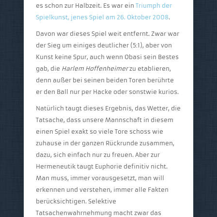
es schon zur Halbzeit. Es war ein
Triumph der
Spielkunst, jenes Spiel am 26. Oktober 2008
.
Davon war dieses Spiel weit entfernt. Zwar war
der Sieg um einiges deutlicher (5:1), aber von
Kunst keine Spur, auch wenn Obasi sein Bestes
gab, die
Harlem Hoffenheimer
zu etablieren,
denn außer bei seinen beiden Toren berührte
er den Ball nur per Hacke oder sonstwie kurios.
Natürlich taugt dieses Ergebnis, das Wetter, die
Tatsache, dass unsere Mannschaft in diesem
einen Spiel exakt so viele Tore schoss wie
zuhause in der ganzen Rückrunde zusammen,
dazu, sich einfach nur zu freuen. Aber zur
Hermeneutik taugt Euphorie definitiv nicht.
Man muss, immer vorausgesetzt, man will
erkennen und verstehen, immer alle Fakten
berücksichtigen. Selektive
Tatsachenwahrnehmung macht zwar das