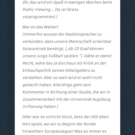
Oh, das wird ein Spaß in wenigen Wochen beim
Public Viewing … Da ist Stress
vorprogrammiert.)
War es das Wetter?
(Immerhin wusste der Stadionsprecher zu
verkünden, dass unsere Mannschaft scheinbar
Solarantrieb benötigt. („Ab 20 Grad können
unsere Jungs Fußball spielen.“). Hätte er damit
Recht, wäre das ja durchaus als Kritik an der
Einkaufspolitik seines Arbeitgebers zu
verstehen. Aber so weit wird er wohl nicht
gedacht haben. Allerdings geht sein
Kommentar in Richtung einer Studie, die wir in
Zusammenarbeit mit der Universität Augsburg
in Planung haben.)
Oder war es schlicht Glück, dass der HSV eben
dort spielt, wo wir zu Beginn der Runde
hinwollten: EuropaLeague? Was es immer es