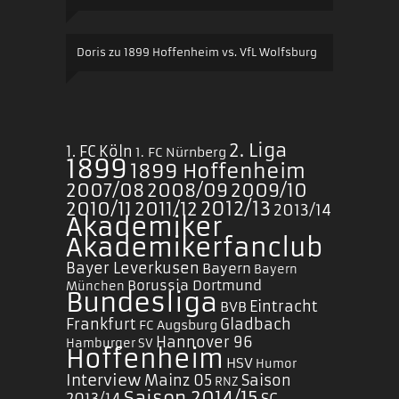
Doris
zu
1899 Hoffenheim vs. VfL Wolfsburg
2. Liga
1. FC Köln
1. FC Nürnberg
1899
1899 Hoffenheim
2007/08
2008/09
2009/10
2010/11
2011/12
2012/13
2013/14
Akademiker
Akademikerfanclub
Bayer Leverkusen
Bayern
Bayern
Borussia Dortmund
München
Bundesliga
Eintracht
BVB
Frankfurt
Gladbach
FC Augsburg
Hannover 96
Hamburger SV
Hoffenheim
HSV
Humor
Interview
Mainz 05
Saison
RNZ
Saison 2014/15
2013/14
SC