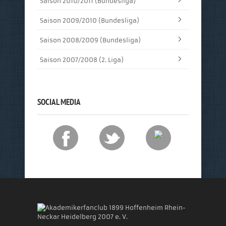
Saison 2010/2011 (Bundesliga)
Saison 2009/2010 (Bundesliga)
Saison 2008/2009 (Bundesliga)
Saison 2007/2008 (2. Liga)
SOCIAL MEDIA
Akademikerfanclub 1899 Hoffenheim Rhein-
Neckar Heidelberg 2007 e. V.