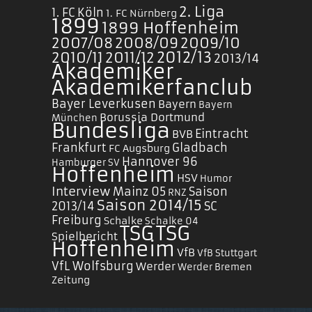
2. Liga
1. FC Köln
1. FC Nürnberg
1899
1899 Hoffenheim
2007/08
2008/09
2009/10
2010/11
2011/12
2012/13
2013/14
Akademiker
Akademikerfanclub
Bayer Leverkusen
Bayern
Bayern
Borussia Dortmund
München
Bundesliga
Eintracht
BVB
Frankfurt
Gladbach
FC Augsburg
Hannover 96
Hamburger SV
Hoffenheim
HSV
Humor
Interview
Mainz 05
Saison
RNZ
Saison 2014/15
2013/14
SC
Freiburg
Schalke
Schalke 04
TSG
TSG
Spielbericht
Hoffenheim
VfB
VfB Stuttgart
VfL Wolfsburg
Werder
Werder Bremen
Zeitung