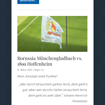
Weiterlesen…
Borussia Mönchengladbach vs.
1899 Hoffenheim
6. März 2011 |
High Co
Nein. Konzept statt Punkte?
„Wer durch Straucheln gehen lernt, dem geht’s
gut;
aber wer durchs Fallen straucheln lernt,
dem geht es sehr übel.“
Johann Heinrich
Pestalozzi