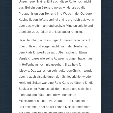
Unser neuer Trainer füllt auch diese Rolle noch nicht
aus. Bei einigen Szenen, wo es wirkte, als ob die
Protagonisten den Text und ihre Wege in der Gardero
Kabine liegen ließen, springt und regt er sich auf, wenn
aber das, wofür man rund sechzig Minuten spielte und
arbeitete, zu zerfallen droht, schaut er ruhig zu.
Sein Handlungsanweisungen kommen dann dezent
über dritte – und sorgen nicht nur in den Reihen auf
dem Platz für positiv gesagt: Überraschung. Etwas
Vergleichbares wie seine Auswechslungen hatte man
in Hoffenheim noch nie gesehen: Braafheid für
Ibisevic. Das war schon sehr außergewöhnlich, wurde
aber ja auch alsbald durch den Schiedsrichter wieder
korrigiert. Selten war eine Rote Karte so klärend für die
Struktur einer Mannschaft, denn man stand sich nicht
mehr auf den Füßen und ob wir nun einen
Mittelstürmer auf dem Platz haben, der kaum einen
Ball bekommt, oder ob wir keinen Mittelstürmer mehr
auf dem Platz haben, macht jetzt fürs Spiel selbst in