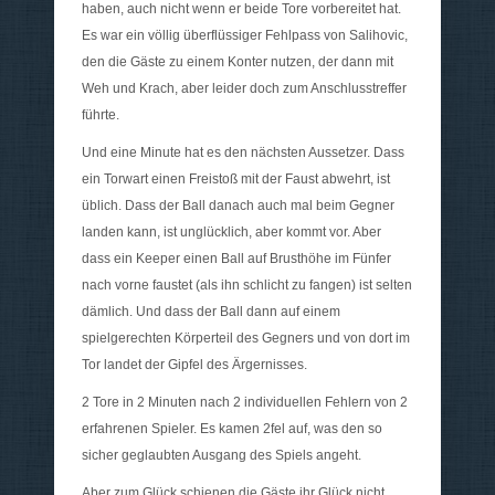
haben, auch nicht wenn er beide Tore vorbereitet hat.
Es war ein völlig überflüssiger Fehlpass von Salihovic,
den die Gäste zu einem Konter nutzen, der dann mit
Weh und Krach, aber leider doch zum Anschlusstreffer
führte.
Und eine Minute hat es den nächsten Aussetzer. Dass
ein Torwart einen Freistoß mit der Faust abwehrt, ist
üblich. Dass der Ball danach auch mal beim Gegner
landen kann, ist unglücklich, aber kommt vor. Aber
dass ein Keeper einen Ball auf Brusthöhe im Fünfer
nach vorne faustet (als ihn schlicht zu fangen) ist selten
dämlich. Und dass der Ball dann auf einem
spielgerechten Körperteil des Gegners und von dort im
Tor landet der Gipfel des Ärgernisses.
2 Tore in 2 Minuten nach 2 individuellen Fehlern von 2
erfahrenen Spieler. Es kamen 2fel auf, was den so
sicher geglaubten Ausgang des Spiels angeht.
Aber zum Glück schienen die Gäste ihr Glück nicht