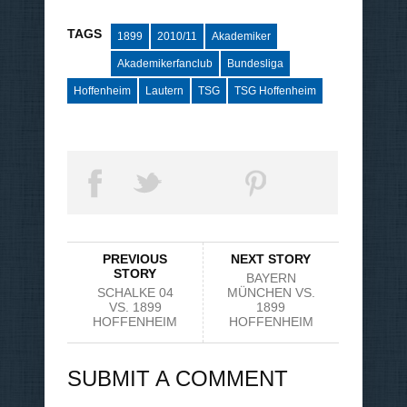
TAGS
1899
2010/11
Akademiker
Akademikerfanclub
Bundesliga
Hoffenheim
Lautern
TSG
TSG Hoffenheim
PREVIOUS
NEXT STORY
STORY
BAYERN
SCHALKE 04
MÜNCHEN VS.
VS. 1899
1899
HOFFENHEIM
HOFFENHEIM
SUBMIT A COMMENT