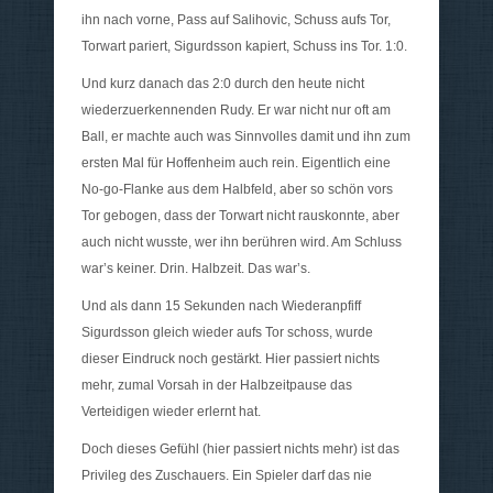
ihn nach vorne, Pass auf Salihovic, Schuss aufs Tor,
Torwart pariert, Sigurdsson kapiert, Schuss ins Tor. 1:0.
Und kurz danach das 2:0 durch den heute nicht
wiederzuerkennenden Rudy. Er war nicht nur oft am
Ball, er machte auch was Sinnvolles damit und ihn zum
ersten Mal für Hoffenheim auch rein. Eigentlich eine
No-go-Flanke aus dem Halbfeld, aber so schön vors
Tor gebogen, dass der Torwart nicht rauskonnte, aber
auch nicht wusste, wer ihn berühren wird. Am Schluss
war’s keiner. Drin. Halbzeit. Das war’s.
Und als dann 15 Sekunden nach Wiederanpfiff
Sigurdsson gleich wieder aufs Tor schoss, wurde
dieser Eindruck noch gestärkt. Hier passiert nichts
mehr, zumal Vorsah in der Halbzeitpause das
Verteidigen wieder erlernt hat.
Doch dieses Gefühl (hier passiert nichts mehr) ist das
Privileg des Zuschauers. Ein Spieler darf das nie