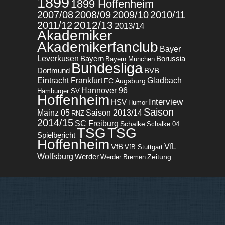
1899
1899 Hoffenheim
2007/08
2008/09
2009/10
2010/11
2012/13
2011/12
2013/14
Akademiker
Akademikerfanclub
Bayer
Leverkusen
Bayern
Borussia
Bayern München
Bundesliga
BVB
Dortmund
Eintracht Frankfurt
Gladbach
FC Augsburg
Hannover 96
Hamburger SV
Hoffenheim
Interview
HSV
Humor
Saison
Mainz 05
Saison 2013/14
RNZ
2014/15
SC Freiburg
Schalke
Schalke 04
TSG
TSG
Spielbericht
Hoffenheim
VfL
VfB
VfB Stuttgart
Wolfsburg
Werder
Zeitung
Werder Bremen