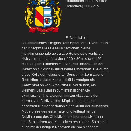
Hoffenheim Rhein-Neckar
Heidelberg 2007 e. V.
Fußball ist ein
kontinuierliches Ereignis, kein ephemeres Event . Er ist
der Inbegriff alles Gesellschaftlichen. Seine
multidimensionale ubiquitäre Heterotopie verifiziert
sich zum einen auf maximal 120 x 80 m sowie 120
Minuten plus Elfmeterschießen, zum anderen in der
Reflexion funktional-struktureller Emotionen. Die durch
diese Reflexion fokussierter Sensibilität konstatierte
Reduktion sozialer Komplexität ist weniger als
Konzentration von Simplizität zu verstehen, als
vielmehr Basis und Initium intrinsischer wie
extrinsischer Interaktionen hin zur Akzeptanz der
normativen Faktizität des Möglichen und damit
essentiell zur Manifestation einer Kultur der humanitas.
Möge diese gemeinschafts- und kulturstiftende
Deklinierung des Objektiven in einer Intensivierung
des Subjektiven wie Kollektiven resultieren. So bleibt
auch mit der nötigen Reflexion die noch nötigere