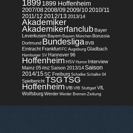
1899
1899 Hoffenheim
2007/08
2008/09
2009/10
2010/11
2012/13
2011/12
2013/14
Akademiker
Akademikerfanclub
Bayer
Leverkusen
Bayern
Borussia
Bayern München
Bundesliga
BVB
Dortmund
Eintracht Frankfurt
Gladbach
FC Augsburg
Hannover 96
Hamburger SV
Hoffenheim
Interview
HSV
Humor
Saison
Mainz 05
Saison 2013/14
RNZ
2014/15
SC Freiburg
Schalke
Schalke 04
TSG
TSG
Spielbericht
Hoffenheim
VfL
VfB
VfB Stuttgart
Wolfsburg
Werder
Zeitung
Werder Bremen