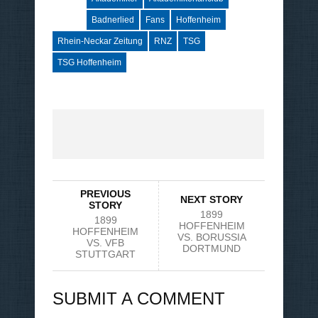
Badnerlied
Fans
Hoffenheim
Rhein-Neckar Zeitung
RNZ
TSG
TSG Hoffenheim
PREVIOUS
NEXT STORY
STORY
1899
1899
HOFFENHEIM
HOFFENHEIM
VS. BORUSSIA
VS. VFB
DORTMUND
STUTTGART
SUBMIT A COMMENT