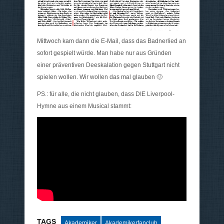
Mittwoch kam dann die E-Mail, dass das Badnerlied an
sofort gespielt würde. Man habe nur aus Gründen
einer präventiven Deeskalation gegen Stuttgart nicht
spielen wollen. Wir wollen das mal glauben 🙂
PS.: für alle, die nicht glauben, dass DIE Liverpool-
Hymne aus einem Musical stammt:
TAGS
Akademiker
Akademikerfanclub