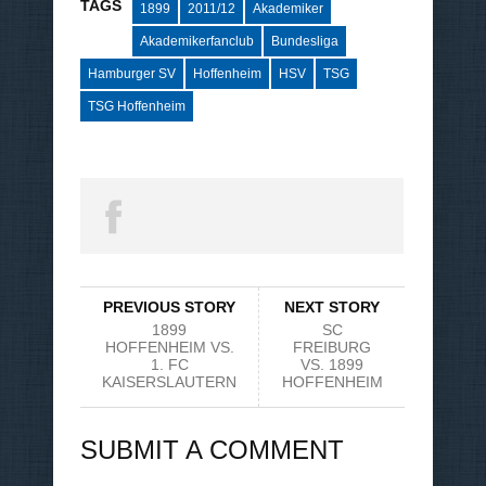
TAGS
1899
2011/12
Akademiker
Akademikerfanclub
Bundesliga
Hamburger SV
Hoffenheim
HSV
TSG
TSG Hoffenheim
PREVIOUS STORY
NEXT STORY
1899
SC
HOFFENHEIM VS.
FREIBURG
1. FC
VS. 1899
KAISERSLAUTERN
HOFFENHEIM
SUBMIT A COMMENT