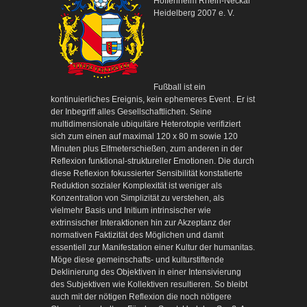
Hoffenheim Rhein-Neckar
Heidelberg 2007 e. V.
Fußball ist ein
kontinuierliches Ereignis, kein ephemeres Event . Er ist
der Inbegriff alles Gesellschaftlichen. Seine
multidimensionale ubiquitäre Heterotopie verifiziert
sich zum einen auf maximal 120 x 80 m sowie 120
Minuten plus Elfmeterschießen, zum anderen in der
Reflexion funktional-struktureller Emotionen. Die durch
diese Reflexion fokussierter Sensibilität konstatierte
Reduktion sozialer Komplexität ist weniger als
Konzentration von Simplizität zu verstehen, als
vielmehr Basis und Initium intrinsischer wie
extrinsischer Interaktionen hin zur Akzeptanz der
normativen Faktizität des Möglichen und damit
essentiell zur Manifestation einer Kultur der humanitas.
Möge diese gemeinschafts- und kulturstiftende
Deklinierung des Objektiven in einer Intensivierung
des Subjektiven wie Kollektiven resultieren. So bleibt
auch mit der nötigen Reflexion die noch nötigere