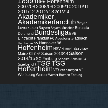
1899
1899 Hoffenheim
2007/08
2008/09
2009/10
2010/11
2012/13
2011/12
2013/14
Akademiker
Akademikerfanclub
Bayer
Leverkusen
Bayern
Borussia
Bayern München
Bundesliga
BVB
Dortmund
Eintracht Frankfurt
Gladbach
FC Augsburg
Hannover 96
Hamburger SV
Hoffenheim
Interview
HSV
Humor
Saison
Mainz 05
Saison 2013/14
RNZ
2014/15
SC Freiburg
Schalke
Schalke 04
TSG
TSG
Spielbericht
Hoffenheim
VfL
VfB
VfB Stuttgart
Wolfsburg
Werder
Zeitung
Werder Bremen