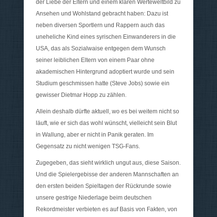
der Liebe der Eltern und einem klaren Werteweltbild zu
Ansehen und Wohlstand gebracht haben: Dazu ist
neben diversen Sportlern und Rappern auch das
uneheliche Kind eines syrischen Einwanderers in die
USA, das als Sozialwaise entgegen dem Wunsch
seiner leiblichen Eltern von einem Paar ohne
akademischen Hintergrund adoptiert wurde und sein
Studium geschmissen hatte (Steve Jobs) sowie ein
gewisser Dietmar Hopp zu zählen.
Allein deshalb dürfte aktuell, wo es bei weitem nicht so
läuft, wie er sich das wohl wünscht, vielleicht sein Blut
in Wallung, aber er nicht in Panik geraten. Im
Gegensatz zu nicht wenigen TSG-Fans.
Zugegeben, das sieht wirklich ungut aus, diese Saison.
Und die Spielergebisse der anderen Mannschaften an
den ersten beiden Spieltagen der Rückrunde sowie
unsere gestrige Niederlage beim deutschen
Rekordmeister verbieten es auf Basis von Fakten, von