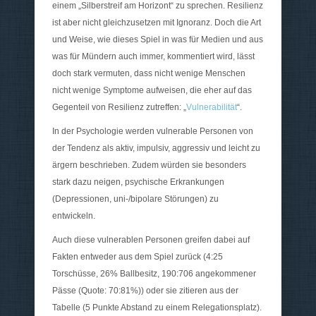
einem „Silberstreif am Horizont“ zu sprechen. Resilienz
ist aber nicht gleichzusetzen mit Ignoranz. Doch die Art
und Weise, wie dieses Spiel in was für Medien und aus
was für Mündern auch immer, kommentiert wird, lässt
doch stark vermuten, dass nicht wenige Menschen
nicht wenige Symptome aufweisen, die eher auf das
Gegenteil von Resilienz zutreffen: „
Vulnerabilität
“.
In der Psychologie werden vulnerable Personen von
der Tendenz als aktiv, impulsiv, aggressiv und leicht zu
ärgern beschrieben. Zudem würden sie besonders
stark dazu neigen, psychische Erkrankungen
(Depressionen, uni-/bipolare Störungen) zu
entwickeln.
Auch diese vulnerablen Personen greifen dabei auf
Fakten entweder aus dem Spiel zurück (4:25
Torschüsse, 26% Ballbesitz, 190:706 angekommener
Pässe (Quote: 70:81%)) oder sie zitieren aus der
Tabelle (5 Punkte Abstand zu einem Relegationsplatz).