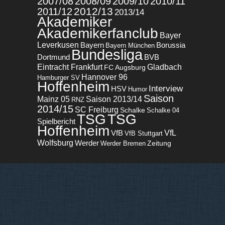
2007/08
2008/09
2009/10
2010/11
2012/13
2011/12
2013/14
Akademiker
Akademikerfanclub
Bayer
Leverkusen
Bayern
Borussia
Bayern München
Bundesliga
BVB
Dortmund
Eintracht Frankfurt
Gladbach
FC Augsburg
Hannover 96
Hamburger SV
Hoffenheim
Interview
HSV
Humor
Saison
Mainz 05
Saison 2013/14
RNZ
2014/15
SC Freiburg
Schalke
Schalke 04
TSG
TSG
Spielbericht
Hoffenheim
VfL
VfB
VfB Stuttgart
Wolfsburg
Werder
Zeitung
Werder Bremen