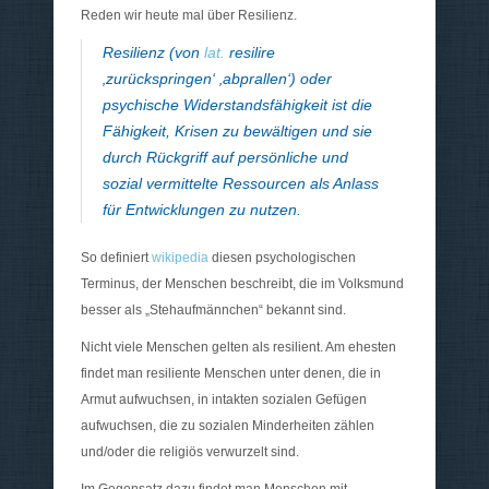
Reden wir heute mal über Resilienz.
Resilienz
(von
lat.
resilire
‚zurückspringen‘ ‚abprallen‘) oder
psychische Widerstandsfähigkeit
ist die
Fähigkeit, Krisen zu bewältigen und sie
durch Rückgriff auf persönliche und
sozial vermittelte Ressourcen als Anlass
für Entwicklungen zu nutzen.
So definiert
wikipedia
diesen psychologischen
Terminus, der Menschen beschreibt, die im Volksmund
besser als „Stehaufmännchen“ bekannt sind.
Nicht viele Menschen gelten als resilient. Am ehesten
findet man resiliente Menschen unter denen, die in
Armut aufwuchsen, in intakten sozialen Gefügen
aufwuchsen, die zu sozialen Minderheiten zählen
und/oder die religiös verwurzelt sind.