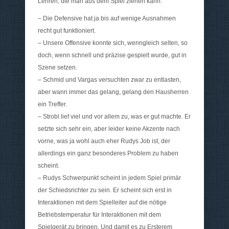
Lehren, die man aus dem Spiel ziehen kann:
– Die Defensive hat ja bis auf wenige Ausnahmen
recht gut funktioniert.
– Unsere Offensive konnte sich, wenngleich selten, so
doch, wenn schnell und präzise gespielt wurde, gut in
Szene setzen.
– Schmid und Vargas versuchten zwar zu entlasten,
aber wann immer das gelang, gelang den Hausherren
ein Treffer.
– Strobl lief viel und vor allem zu, was er gut machte. Er
setzte sich sehr ein, aber leider keine Akzente nach
vorne, was ja wohl auch eher Rudys Job ist, der
allerdings ein ganz besonderes Problem zu haben
scheint.
– Rudys Schwerpunkt scheint in jedem Spiel primär
der Schiedsrichter zu sein. Er scheint sich erst in
Interaktionen mit dem Spielleiter auf die nötige
Betriebstemperatur für Interaktionen mit dem
Spielgerät zu bringen. Und damit es zu Ersterem