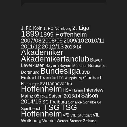
2. Liga
1. FC Köln
1. FC Nürnberg
1899
1899 Hoffenheim
2007/08
2008/09
2009/10
2010/11
2012/13
2011/12
2013/14
Akademiker
Akademikerfanclub
Bayer
Leverkusen
Bayern
Borussia
Bayern München
Bundesliga
BVB
Dortmund
Eintracht Frankfurt
Gladbach
FC Augsburg
Hannover 96
Hamburger SV
Hoffenheim
Interview
HSV
Humor
Saison
Mainz 05
Saison 2013/14
RNZ
2014/15
SC Freiburg
Schalke
Schalke 04
TSG
TSG
Spielbericht
Hoffenheim
VfL
VfB
VfB Stuttgart
Wolfsburg
Werder
Zeitung
Werder Bremen