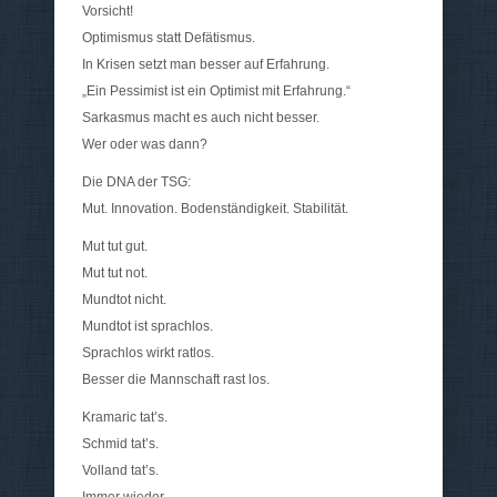
Vorsicht!
Optimismus statt Defätismus.
In Krisen setzt man besser auf Erfahrung.
„Ein Pessimist ist ein Optimist mit Erfahrung.“
Sarkasmus macht es auch nicht besser.
Wer oder was dann?
Die DNA der TSG:
Mut. Innovation. Bodenständigkeit. Stabilität.
Mut tut gut.
Mut tut not.
Mundtot nicht.
Mundtot ist sprachlos.
Sprachlos wirkt ratlos.
Besser die Mannschaft rast los.
Kramaric tat’s.
Schmid tat’s.
Volland tat’s.