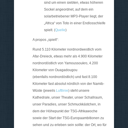
sind um einen siebten, etwas höheren
Sockel angeordnet, auf dem ein
solarbetriebener MP3-Player liegt, der
„Africa“ von Toto in einer Endlosschleife
spielt. (
Quelle
)
A propos „spielt“:
Rund 5.110 Kilometer nordnordwestlich vom
Afar-Dreieck, etwas mehr als 4.900 Kilometer
nordnordöstlich von
Yamoussoukro, 4.200
Kilometer
von Ouagadougou
(ebenfalls nordnordöstlich) und fast 8.100
Kilometer fast absolut nördlich von der Namib-
Wüste (jeweils
Luftlinie
) steht unsere
Kathedrale, unser Theater, unser Schallraum,
unser Paradies, unser Schmuckkästchen, in
dem der Höhepunkt der TSG-Afrikawoche
sowie der Start der TSG-Europaambitionen zu
sehen und zu erleben sein sollte: der Ort, wo für