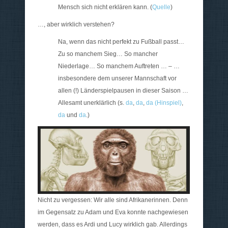
Mensch sich nicht erklären kann. (
Quelle
)
…, aber wirklich verstehen?
Na, wenn das nicht perfekt zu Fußball passt…
Zu so manchem Sieg… So mancher
Niederlage… So manchem Auftreten … – …
insbesondere dem unserer Mannschaft vor
allen (!) Länderspielpausen in dieser Saison …
Allesamt unerklärlich (s.
da
,
da
,
da (Hinspiel)
,
da
und
da
.)
Nicht zu vergessen: Wir alle sind Afrikanerinnen. Denn
im Gegensatz zu Adam und Eva konnte nachgewiesen
werden, dass es Ardi und Lucy wirklich gab. Allerdings