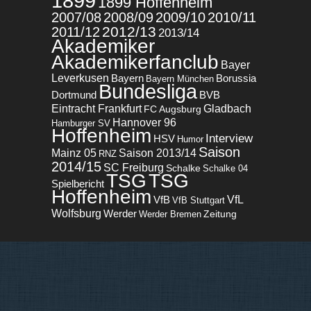
1899
1899 Hoffenheim
2007/08
2008/09
2009/10
2010/11
2012/13
2011/12
2013/14
Akademiker
Akademikerfanclub
Bayer
Leverkusen
Bayern
Borussia
Bayern München
Bundesliga
BVB
Dortmund
Eintracht Frankfurt
Gladbach
FC Augsburg
Hannover 96
Hamburger SV
Hoffenheim
Interview
HSV
Humor
Saison
Mainz 05
Saison 2013/14
RNZ
2014/15
SC Freiburg
Schalke
Schalke 04
TSG
TSG
Spielbericht
Hoffenheim
VfL
VfB
VfB Stuttgart
Wolfsburg
Werder
Zeitung
Werder Bremen