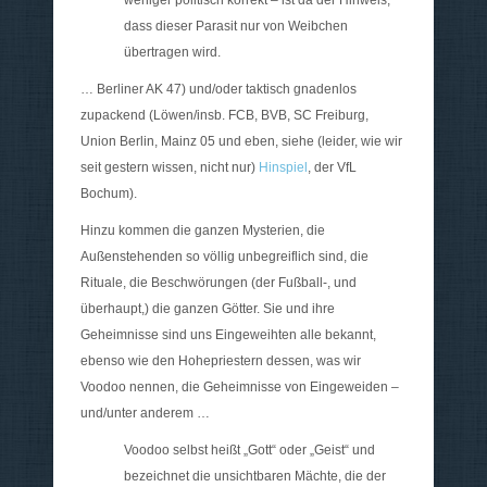
weniger politisch korrekt – ist da der Hinweis,
dass dieser Parasit nur von Weibchen
übertragen wird.
… Berliner AK 47) und/oder taktisch gnadenlos
zupackend (Löwen/insb. FCB, BVB, SC Freiburg,
Union Berlin, Mainz 05 und eben, siehe (leider, wie wir
seit gestern wissen, nicht nur)
Hinspiel
, der VfL
Bochum).
Hinzu kommen die ganzen Mysterien, die
Außenstehenden so völlig unbegreiflich sind, die
Rituale, die Beschwörungen (der Fußball-, und
überhaupt,) die ganzen Götter. Sie und ihre
Geheimnisse sind uns Eingeweihten alle bekannt,
ebenso wie den Hohepriestern dessen, was wir
Voodoo nennen, die Geheimnisse von Eingeweiden –
und/unter anderem …
Voodoo selbst
heißt „Gott“ oder „Geist“ und
bezeichnet die unsichtbaren Mächte, die der