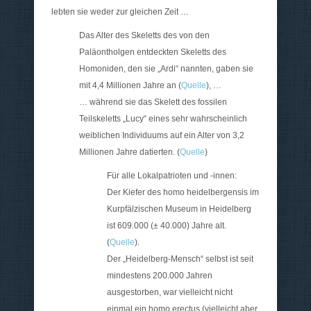
lebten sie weder zur gleichen Zeit …
Das Alter des Skeletts des von den
Paläontholgen entdeckten Skeletts des
Homoniden, den sie „Ardi“ nannten, gaben sie
mit 4,4 Millionen Jahre an (
Quelle
), …
… während sie das Skelett des fossilen
Teilskeletts „Lucy“ eines sehr wahrscheinlich
weiblichen Individuums auf ein Alter von 3,2
Millionen Jahre datierten. (
Quelle
)
Für alle Lokalpatrioten und -innen:
Der Kiefer des homo heidelbergensis im
Kurpfälzischen Museum in Heidelberg
ist 609.000 (± 40.000) Jahre alt.
(
Quelle
).
Der „Heidelberg-Mensch“ selbst ist seit
mindestens 200.000 Jahren
ausgestorben, war vielleicht nicht
einmal ein homo erectus (vielleicht aber