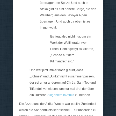
überragenden Spitze. Und auch in
Afrika gibt es fünf höhere Berge, die den
Weißberg aus den Savoyer Alpen
überragen. Und auch da oben ist es
immer weiß.
Es liegt also nicht nur, um ein
Werk der Weltliteratur (von
Ernest Hemingway) zu zitieren,
„Schnee auf dem
Kilimandscharo.“
Und wer jetzt immer noch glaubt, dass
„Schnee“ und „Afrika“ nicht zusammenpassen,
der sei unter anderem auf Chréa, Sani-Top und
Tiffendell verwiesen, um nur mal drei der über
ein Dutzend
Skigebiete in Afrika
zu nennen.
Die Akzeptanz der Afrika-Woche war positiv. Zumindest
waren die Sondertrikots sehr schnell – für unsereins zu