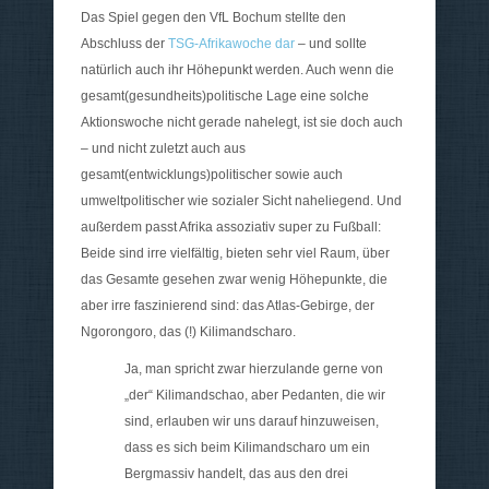
Das Spiel gegen den VfL Bochum stellte den
Abschluss der
TSG-Afrikawoche dar
– und sollte
natürlich auch ihr Höhepunkt werden. Auch wenn die
gesamt(gesundheits)politische Lage eine solche
Aktionswoche nicht gerade nahelegt, ist sie doch auch
– und nicht zuletzt auch aus
gesamt(entwicklungs)politischer sowie auch
umweltpolitischer wie sozialer Sicht naheliegend. Und
außerdem passt Afrika assoziativ super zu Fußball:
Beide sind irre vielfältig, bieten sehr viel Raum, über
das Gesamte gesehen zwar wenig Höhepunkte, die
aber irre faszinierend sind: das Atlas-Gebirge, der
Ngorongoro, das (!) Kilimandscharo.
Ja, man spricht zwar hierzulande gerne von
„der“ Kilimandschao, aber Pedanten, die wir
sind, erlauben wir uns darauf hinzuweisen,
dass es sich beim Kilimandscharo um ein
Bergmassiv handelt, das aus den drei