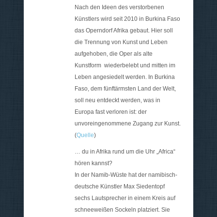
Nach den Ideen des verstorbenen
Künstlers wird seit 2010 in Burkina Faso
das Operndorf Afrika gebaut. Hier soll
die Trennung von Kunst und Leben
aufgehoben, die Oper als alte
Kunstform wiederbelebt und mitten im
Leben angesiedelt werden. In Burkina
Faso, dem fünftärmsten Land der Welt,
soll neu entdeckt werden, was in
Europa fast verloren ist: der
unvoreingenommene Zugang zur Kunst.
(
Quelle
)
… du in Afrika rund um die Uhr „Africa“
hören kannst?
In der Namib-Wüste hat der namibisch-
deutsche Künstler Max Siedentopf
sechs Lautsprecher in einem Kreis auf
schneeweißen Sockeln platziert. Sie