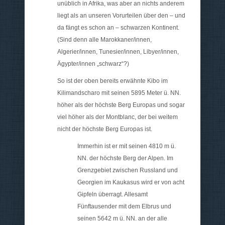
unüblich in Afrika, was aber an nichts anderem
liegt als an unseren Vorurteilen über den – und
da fängt es schon an – schwarzen Kontinent.
(Sind denn alle Marokkaner/innen,
Algerier/innen, Tunesier/innen, Libyer/innen,
Ägypter/innen „schwarz“?)
So ist der oben bereits erwähnte Kibo im
Kilimandscharo mit seinen 5895 Meter ü. NN.
höher als der höchste Berg Europas und sogar
viel höher als der Montblanc, der bei weitem
nicht der höchste Berg Europas ist.
Immerhin ist er mit seinen 4810 m ü.
NN. der höchste Berg der Alpen. Im
Grenzgebiet zwischen Russland und
Georgien im Kaukasus wird er von acht
Gipfeln überragt. Allesamt
Fünftausender mit dem Elbrus und
seinen 5642 m ü. NN. an der alle