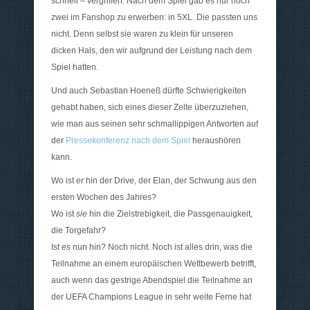
schnell – vergriffen. Nach dem Spiel gab es nur noch
zwei im Fanshop zu erwerben: in 5XL. Die passten uns
nicht. Denn selbst sie waren zu klein für unseren
dicken Hals, den wir aufgrund der Leistung nach dem
Spiel hatten.
Und auch Sebastian Hoeneß dürfte Schwierigkeiten
gehabt haben, sich eines dieser Zelte überzuziehen,
wie man aus seinen sehr schmallippigen Antworten auf
der
Pressekonferenz nach dem Spiel
heraushören
kann.
Wo ist
er
hin der Drive, der Elan, der Schwung aus den
ersten Wochen des Jahres?
Wo ist
sie
hin die Zielstrebigkeit, die Passgenauigkeit,
die Torgefahr?
Ist
es
nun hin? Noch nicht. Noch ist alles drin, was die
Teilnahme an einem europäischen Wettbewerb betrifft,
auch wenn das gestrige Abendspiel die Teilnahme an
der UEFA Champions League in sehr weite Ferne hat