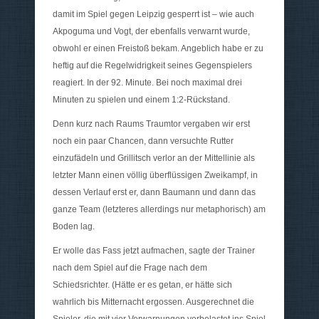
damit im Spiel gegen Leipzig gesperrt ist – wie auch
Akpoguma und Vogt, der ebenfalls verwarnt wurde,
obwohl er einen Freistoß bekam. Angeblich habe er zu
heftig auf die Regelwidrigkeit seines Gegenspielers
reagiert. In der 92. Minute. Bei noch maximal drei
Minuten zu spielen und einem 1:2-Rückstand.
Denn kurz nach Raums Traumtor vergaben wir erst
noch ein paar Chancen, dann versuchte Rutter
einzufädeln und Grillitsch verlor an der Mittellinie als
letzter Mann einen völlig überflüssigen Zweikampf, in
dessen Verlauf erst er, dann Baumann und dann das
ganze Team (letzteres allerdings nur metaphorisch) am
Boden lag.
Er wolle das Fass jetzt aufmachen, sagte der Trainer
nach dem Spiel auf die Frage nach dem
Schiedsrichter. (Hätte er es getan, er hätte sich
wahrlich bis Mitternacht ergossen. Ausgerechnet die