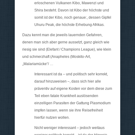
erloschenen Vulkanen
Kibo, Mawenzi und
Shira
besteht. Davon ist Kibo der höchste und
somit ist der Kibo, noch genaue:, dessen Gipfel
Uhuru Peak, die höchste Erhebung Afrikas.
Dazu kennt man die jeweils lauernden Gefahren,
denen man sich aber gerne aussetzt, ganz gleich wie
riesig sie sind (Elefant / Champions League), wie klein
und schmerzhaft (Anapheles (Moskito-Art,
„Malariamücke“/ …
Interessant ist da – und politisch sehr korrekt,
darauf hinzuweisen –, dass sich hier alle
präventiv auf eigene Kosten vor dem diese zum
Teil eben fatale Krankheit auslösenden
einzelligen Parasiten der Gattung Plasmodium
impfen lassen, wenn sie ihre Reisefreiheit
hierfür nutzen wollen.
Nicht weniger interessant – jedoch weitaus