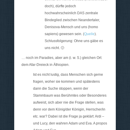
doch), dürfte jedoch
hochwahrscheinlich DAS zentrale
Bindeglied zwischen Neandertaler,
Denisova-Mensch und uns (h
omo
sapiens
) gewesen sein. (
Quelle
).
Schlussfolgerung: Ohne uns gäbe es
uns nicht. 🙂
… noch im Paradies, aber am (i. w. S.) gleichen Ort:
dem Afar-Dreieck in Äthiopien.
Ist es nicht lustig, dass Menschen sich gerne
fragen, woher sie kommen und spätestens
dann die Suche stoppen, wenn der
Stammbaum was Berühmtes oder Besonderes
aufweist, sich aber nie die Frage stellen, was
denn vor dem König/der Königin, Herrscher/in
etc. war? Dabei ist die Frage ja geklärt: Ardi –
und Lucy, den wahren Adam und Eva. A propos