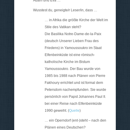
Adam und Eva …
Wusstest du, geneigte/r Leser/in, dass …
… in Afrika die größte Kirche der Welt im
Stile des Vatikan steht?
Die Basilika Notre-Dame-de-la-Paix
(deutsch Unserer Lieben Frau des
Friedens) in Yamoussoukro im Staat
Elfenbeinküste ist eine römisch-
katholische Kirche im Bistum
Yamoussoukro. Der Bau wurde von
1985 bis 1988 nach Plänen von Pierre
Fakhoury errichtet und ist formal dem
Petersdom nachempfunden. Sie wurde
persönlich von Papst Johannes Paul II.
bei einer Reise nach Elfenbeinküste
1990 geweiht. (
Quelle
)
… ein Operndorf (ent-)steht – nach den
Plänen eines Deutschen?