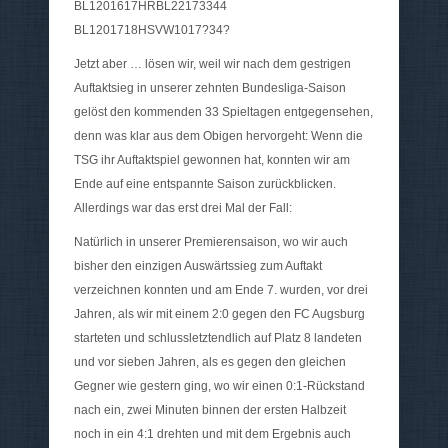
BL1201617HRBL22173344
BL1201718HSVW1017?34?
Jetzt aber … lösen wir, weil wir nach dem gestrigen
Auftaktsieg in unserer zehnten Bundesliga-Saison
gelöst den kommenden 33 Spieltagen entgegensehen,
denn was klar aus dem Obigen hervorgeht: Wenn die
TSG ihr Auftaktspiel gewonnen hat, konnten wir am
Ende auf eine entspannte Saison zurückblicken.
Allerdings war das erst drei Mal der Fall:
Natürlich in unserer Premierensaison, wo wir auch
bisher den einzigen Auswärtssieg zum Auftakt
verzeichnen konnten und am Ende 7. wurden, vor drei
Jahren, als wir mit einem 2:0 gegen den FC Augsburg
starteten und schlussletztendlich auf Platz 8 landeten
und vor sieben Jahren, als es gegen den gleichen
Gegner wie gestern ging, wo wir einen 0:1-Rückstand
nach ein, zwei Minuten binnen der ersten Halbzeit
noch in ein 4:1 drehten und mit dem Ergebnis auch