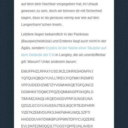
auf dem dein Nachbar vorgegeben hat, im Urlaub
gewesen zu sein, doch wir können dir mit Sicherheit
sagen, dass er da genauso wenig war wie auf den
Langenhann’schen Inseln.
Letztere liegen bekanntlich in der Pankreas
(Bauspeicheldrüse) und Ersteres liegt auch nicht in der
Ägäis, sondern
Kryptos ist der Name einer Skulptur auf
dem Gelände der CIA
in Langley, die als unentzifferbar
gilt. Warum? Unter anderem darum:
EMUFPHZLRFAXYUSDJKZLDKRNSHGNFIVJ
YQTQUXQBQVYUVLLTREVJYQTMKYRDMFD
VFPJUDEEHZWETZYVGWHKKQETGFQJNCE
GGWHKK?DQMCPFQZDQMMIAGPFXHQRLG
TIMVMZJANQLVKQEDAGDVFRPJUNGEUNA
QZGZLECGYUXUEENJTBJLBQCRTBJDFHRR
YIZETKZEMVDUFKSJHKFWHKUWQLSZFTI
HHDDDUVH?DWKBFUFPWNTDFIYCUQZERE
EVLDKFEZMOQQJLTTUGSYQPFEUNLAVIDX