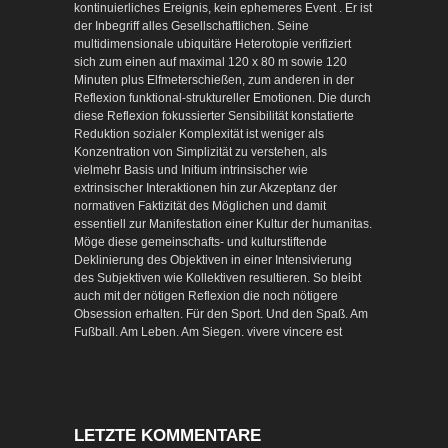
kontinuierliches Ereignis, kein ephemeres Event . Er ist
der Inbegriff alles Gesellschaftlichen. Seine
multidimensionale ubiquitäre Heterotopie verifiziert
sich zum einen auf maximal 120 x 80 m sowie 120
Minuten plus Elfmeterschießen, zum anderen in der
Reflexion funktional-struktureller Emotionen. Die durch
diese Reflexion fokussierter Sensibilität konstatierte
Reduktion sozialer Komplexität ist weniger als
Konzentration von Simplizität zu verstehen, als
vielmehr Basis und Initium intrinsischer wie
extrinsischer Interaktionen hin zur Akzeptanz der
normativen Faktizität des Möglichen und damit
essentiell zur Manifestation einer Kultur der humanitas.
Möge diese gemeinschafts- und kulturstiftende
Deklinierung des Objektiven in einer Intensivierung
des Subjektiven wie Kollektiven resultieren. So bleibt
auch mit der nötigen Reflexion die noch nötigere
Obsession erhalten. Für den Sport. Und den Spaß. Am
Fußball. Am Leben. Am Siegen. vivere vincere est
LETZTE KOMMENTARE