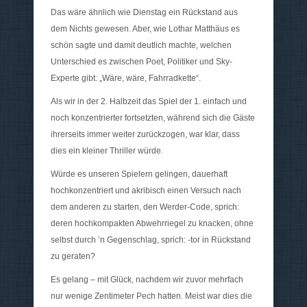
Das wäre ähnlich wie Dienstag ein Rückstand aus
dem Nichts gewesen. Aber, wie Lothar Matthäus es
schön sagte und damit deutlich machte, welchen
Unterschied es zwischen Poet, Politiker und Sky-
Experte gibt: „Wäre, wäre, Fahrradkette“.
Als wir in der 2. Halbzeit das Spiel der 1. einfach und
noch konzentrierter fortsetzten, während sich die Gäste
ihrerseits immer weiter zurückzogen, war klar, dass
dies ein kleiner Thriller würde.
Würde es unseren Spielern gelingen, dauerhaft
hochkonzentriert und akribisch einen Versuch nach
dem anderen zu starten, den Werder-Code, sprich:
deren hochkompakten Abwehrriegel zu knacken, ohne
selbst durch ’n Gegenschlag, sprich: -tor in Rückstand
zu geraten?
Es gelang – mit Glück, nachdem wir zuvor mehrfach
nur wenige Zentimeter Pech hatten. Meist war dies die