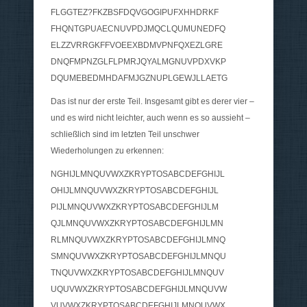
FLGGTEZ?FKZBSFDQVGOGIPUFXHHDRKF
FHQNTGPUAECNUVPDJMQCLQUMUNEDFQ
ELZZVRRGKFFVOEEXBDMVPNFQXEZLGRE
DNQFMPNZGLFLPMRJQYALMGNUVPDXVKP
DQUMEBEDMHDAFMJGZNUPLGEWJLLAETG
Das ist nur der erste Teil. Insgesamt gibt es derer vier –
und es wird nicht leichter, auch wenn es so aussieht –
schließlich sind im letzten Teil unschwer
Wiederholungen zu erkennen:
NGHIJLMNQUVWXZKRYPTOSABCDEFGHIJL
OHIJLMNQUVWXZKRYPTOSABCDEFGHIJL
PIJLMNQUVWXZKRYPTOSABCDEFGHIJLM
QJLMNQUVWXZKRYPTOSABCDEFGHIJLMN
RLMNQUVWXZKRYPTOSABCDEFGHIJLMNQ
SMNQUVWXZKRYPTOSABCDEFGHIJLMNQU
TNQUVWXZKRYPTOSABCDEFGHIJLMNQUV
UQUVWXZKRYPTOSABCDEFGHIJLMNQUVW
VUVWXZKRYPTOSABCDEFGHIJLMNQUVWX