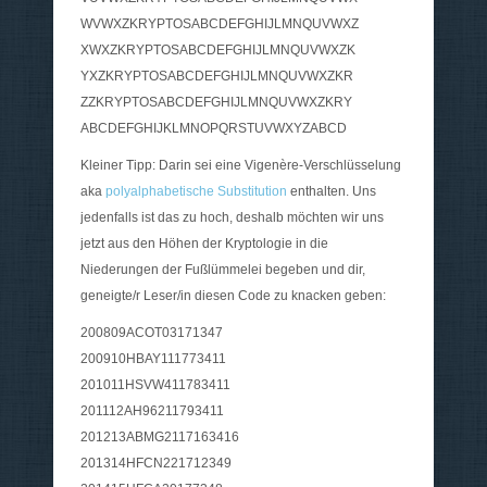
WVWXZKRYPTOSABCDEFGHIJLMNQUVWXZ
XWXZKRYPTOSABCDEFGHIJLMNQUVWXZK
YXZKRYPTOSABCDEFGHIJLMNQUVWXZKR
ZZKRYPTOSABCDEFGHIJLMNQUVWXZKRY
ABCDEFGHIJKLMNOPQRSTUVWXYZABCD
Kleiner Tipp: Darin sei eine Vigenère-Verschlüsselung
aka
polyalphabetische Substitution
enthalten. Uns
jedenfalls ist das zu hoch, deshalb möchten wir uns
jetzt aus den Höhen der Kryptologie in die
Niederungen der Fußlümmelei begeben und dir,
geneigte/r Leser/in diesen Code zu knacken geben:
200809ACOT03171347
200910HBAY111773411
201011HSVW411783411
201112AH96211793411
201213ABMG2117163416
201314HFCN221712349