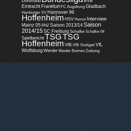
BVB
Dortmund
Eintracht Frankfurt
Gladbach
FC Augsburg
Hannover 96
Hamburger SV
Hoffenheim
Interview
HSV
Humor
Saison
Mainz 05
Saison 2013/14
RNZ
2014/15
SC Freiburg
Schalke
Schalke 04
TSG
TSG
Spielbericht
Hoffenheim
VfL
VfB
VfB Stuttgart
Wolfsburg
Werder
Zeitung
Werder Bremen