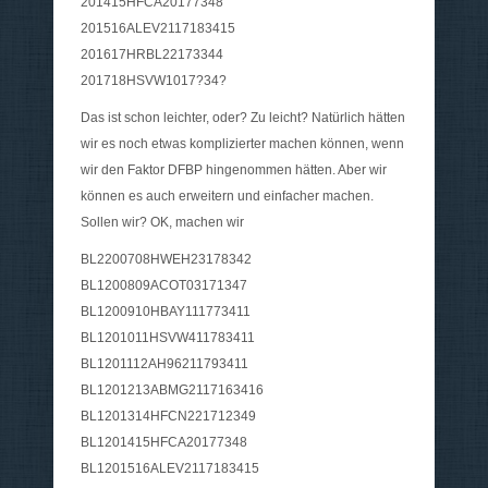
201415HFCA20177348
201516ALEV2117183415
201617HRBL22173344
201718HSVW1017?34?
Das ist schon leichter, oder? Zu leicht? Natürlich hätten
wir es noch etwas komplizierter machen können, wenn
wir den Faktor DFBP hingenommen hätten. Aber wir
können es auch erweitern und einfacher machen.
Sollen wir? OK, machen wir
BL2200708HWEH23178342
BL1200809ACOT03171347
BL1200910HBAY111773411
BL1201011HSVW411783411
BL1201112AH96211793411
BL1201213ABMG2117163416
BL1201314HFCN221712349
BL1201415HFCA20177348
BL1201516ALEV2117183415