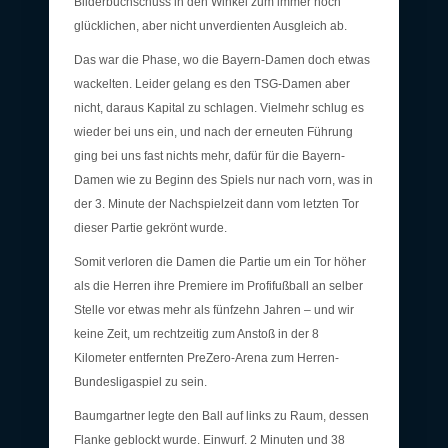
Bilderbuchschuss in den Winkel zum immer noch
glücklichen, aber nicht unverdienten Ausgleich ab.
Das war die Phase, wo die Bayern-Damen doch etwas
wackelten. Leider gelang es den TSG-Damen aber
nicht, daraus Kapital zu schlagen. Vielmehr schlug es
wieder bei uns ein, und nach der erneuten Führung
ging bei uns fast nichts mehr, dafür für die Bayern-
Damen wie zu Beginn des Spiels nur nach vorn, was in
der 3. Minute der Nachspielzeit dann vom letzten Tor
dieser Partie gekrönt wurde.
Somit verloren die Damen die Partie um ein Tor höher
als die Herren ihre Premiere im Profifußball an selber
Stelle vor etwas mehr als fünfzehn Jahren – und wir
keine Zeit, um rechtzeitig zum Anstoß in der 8
Kilometer entfernten PreZero-Arena zum Herren-
Bundesligaspiel zu sein.
Baumgartner legte den Ball auf links zu Raum, dessen
Flanke geblockt wurde. Einwurf. 2 Minuten und 38