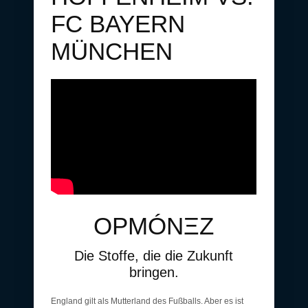
FC BAYERN
MÜNCHEN
Ο
Ρ
Μ
ÓN
ΞΖ
Die Stoffe, die die Zukunft
bringen.
England gilt als Mutterland des Fußballs. Aber es ist