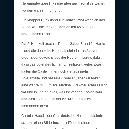
Hereingabe über links (die aber auch sonst verwertet
worden wäre) in Führung.
Ein knapper Rückstand zur Halbzeit war wahrlich das
Beste, was die TSG aus den ersten 45 Minuten
herausholen konnte.
Zur 2. Halbzeit brachte Trainer Gabor Brand für Hartig
– und die deutsche Nationalspielerin aus Speyer –
ergo: Eigengewächs aus der Region – sorgte dafür,
dass das Spiel deutlich an Einseitigkeit verlor. Zwar
hatten die Gäste immer noch weitaus mehr
Spielanteile und bessere Chancen, aber wir hatten
eine wahre Nr. 1 im Tor: Martina Tufekovic schmiss sich
vor und in und an alles, was ihr vor den Kasten kam
und hielt alles. Und in der 63. Minute hielt es
niemanden mehr.
Chantal Hagel, ebenfalls deutsche Nationalspielerin,
schloss einen Bilderbuchangriff durch einen