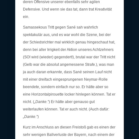
deren Offensive unserer ebenfalls sehr agilen
Defensive. Und wenn sie das tat, dann trat Kreativität
ein.
Samassekous Tritt gegen Sané sah wahrlich
spektakulär aus, und es war wohl die Szene, bei der
der Schiedsrichter mal wirklich genau hingeschaut hat,
denn bei aller Irrigkeit der Aktion unseres Achtzehners
(SO! wird (wieder) gegendert!), brutal war der Tritt nicht
(Gelb war die absolut angemessene Strafe.), was man
ja auch daran erkannte, dass Sané seinen Lauf nicht
mit einer dreifach eingesprungenen Neymar-Rolle
beendete, sondern einfach nur so. Er hätte aber so
eine Horizontalpirouette locker hinlegen können. Tat er
nicht. (
„Danke.“
) Er hätte aber genauso gut
weiterlaufen können. Tat er auch nicht. (Auch dafür:
„Danke.“
)
Kurz im Anschluss an diesen Freistoß gab es einen der
sehr wenigen Ballverluste der Bayern, nach einem der