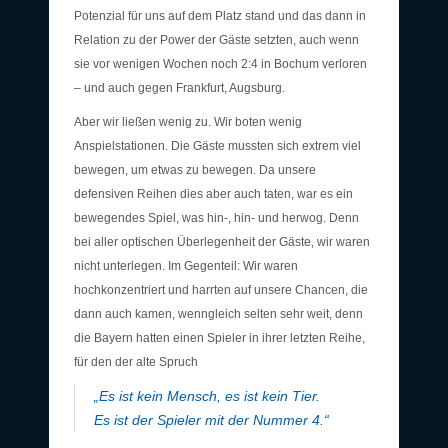
Potenzial für uns auf dem Platz stand und das dann in
Relation zu der Power der Gäste setzten, auch wenn
sie vor wenigen Wochen noch 2:4 in Bochum verloren
– und auch gegen Frankfurt, Augsburg.
Aber wir ließen wenig zu. Wir boten wenig
Anspielstationen. Die Gäste mussten sich extrem viel
bewegen, um etwas zu bewegen. Da unsere
defensiven Reihen dies aber auch taten, war es ein
bewegendes Spiel, was hin-, hin- und herwog. Denn
bei aller optischen Überlegenheit der Gäste, wir waren
nicht unterlegen. Im Gegenteil: Wir waren
hochkonzentriert und harrten auf unsere Chancen, die
dann auch kamen, wenngleich selten sehr weit, denn
die Bayern hatten einen Spieler in ihrer letzten Reihe,
für den der alte Spruch
„Es ist kein Mensch, es ist kein Tier.
Es ist der Spieler mit der Nummer 4.“