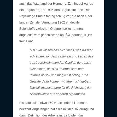
auch das Vaterland der Hormone. Zumindest war es
ein Engländer, der 1905 den Begriff einführte. Der
Physiologe Ernst Starling schlug vor, die nach einer
langen Zeit der Vermutung 1902 entdeckten
Botenstoffe zwischen Organen so zu nennen,
abgeleitet vom griechischen ὁρμάω (hormoa) = „Ich
treibe an“.
N.B.: Wir wissen das nicht alles, was wir hier
schreiben, sondern sammeln und tragen das
aus übereinstimmenden Quellen dergestalt
zusammen, dass es unterhaltsam und
informativ ist – und möglichst richtig. Eine
Gewähr dafür können wir aber nicht geben.
Das gilt insbesondere für die Richtigkeit der
Schreibweise aus anderen Alphabeten.
Bis heute sind etwa 150 verschiedene Hormone
bekannt. Angefangen hat alles mit der Isolierung und
damit Definition des Adrenalin. Es folgten das