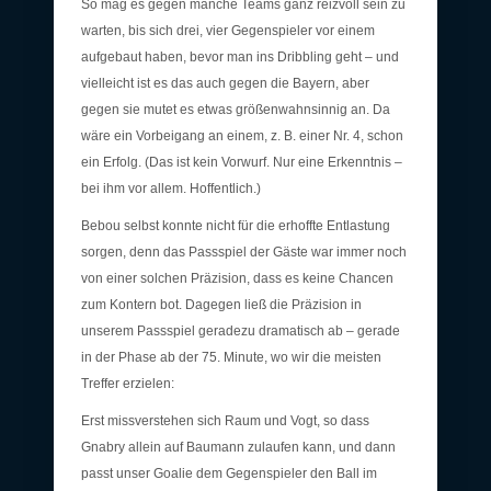
So mag es gegen manche Teams ganz reizvoll sein zu
warten, bis sich drei, vier Gegenspieler vor einem
aufgebaut haben, bevor man ins Dribbling geht – und
vielleicht ist es das auch gegen die Bayern, aber
gegen sie mutet es etwas größenwahnsinnig an. Da
wäre ein Vorbeigang an einem, z. B. einer Nr. 4, schon
ein Erfolg. (Das ist kein Vorwurf. Nur eine Erkenntnis –
bei ihm vor allem. Hoffentlich.)
Bebou selbst konnte nicht für die erhoffte Entlastung
sorgen, denn das Passspiel der Gäste war immer noch
von einer solchen Präzision, dass es keine Chancen
zum Kontern bot. Dagegen ließ die Präzision in
unserem Passspiel geradezu dramatisch ab – gerade
in der Phase ab der 75. Minute, wo wir die meisten
Treffer erzielen:
Erst missverstehen sich Raum und Vogt, so dass
Gnabry allein auf Baumann zulaufen kann, und dann
passt unser Goalie dem Gegenspieler den Ball im