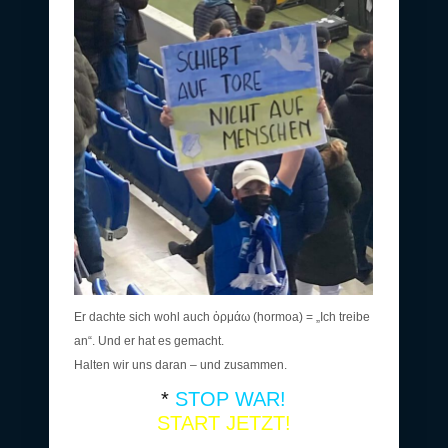
Er dachte sich wohl auch ὁρμάω (hormoa) = „Ich treibe
an“. Und er hat es gemacht.
Halten wir uns daran – und zusammen.
*
STOP WAR!
START JETZT!