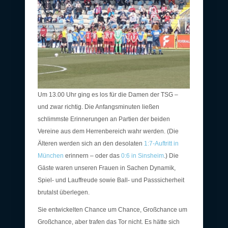
Um 13.00 Uhr ging es los für die Damen der TSG –
und zwar richtig. Die Anfangsminuten ließen
schlimmste Erinnerungen an Partien der beiden
Vereine aus dem Herrenbereich wahr werden. (Die
Älteren werden sich an den desolaten
1:7-Auftritt in
München
erinnern – oder das
0:6 in Sinsheim
.) Die
Gäste waren unseren Frauen in Sachen Dynamik,
Spiel- und Lauffreude sowie Ball- und Passsicherheit
brutalst überlegen.
Sie entwickelten Chance um Chance, Großchance um
Großchance, aber trafen das Tor nicht. Es hätte sich