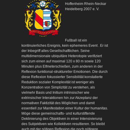
Hoffenheim Rhein-Neckar
Heidelberg 2007 e. V.
Fußball ist ein
kontinuierliches Ereignis, kein ephemeres Event . Er ist
der Inbegriff alles Gesellschaftlichen. Seine
multidimensionale ubiquitäre Heterotopie verifiziert
sich zum einen auf maximal 120 x 80 m sowie 120
Minuten plus Elfmeterschießen, zum anderen in der
Reflexion funktional-struktureller Emotionen. Die durch
diese Reflexion fokussierter Sensibilität konstatierte
Reduktion sozialer Komplexität ist weniger als
Konzentration von Simplizität zu verstehen, als
vielmehr Basis und Initium intrinsischer wie
extrinsischer Interaktionen hin zur Akzeptanz der
normativen Faktizität des Möglichen und damit
essentiell zur Manifestation einer Kultur der humanitas.
Möge diese gemeinschafts- und kulturstiftende
Deklinierung des Objektiven in einer Intensivierung
des Subjektiven wie Kollektiven resultieren. So bleibt
auch mit der nötigen Reflexion die noch nötigere