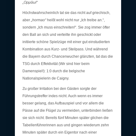
„Ορμάω!“
Höchstwahrscheinlich tat sie das nicht auf griechisch,
aber
„hormao“
heißt wohl nicht nur „Ich treibe an.“,
sondern „Ich muss einschreiten!“. Sie zog immer öfter
den Ball an sich und verteilte ihn geschickt oder
initiierte schöne Spielzüge mit einer gut einstudierten
Kombination aus Kurz- und Steilpass. Und während
die Bayern durch Chancenwucher glänzten, tat das die
TSG durch Effektivität (Wir sind hier beim
Damenspiel!): 1:0 durch die belgische
Nationalspielerin de Caigny.
Zu großer Irritation bei den Gästen sorgte der
Führungstreffer indes nicht. Auch wenn es immer
besser gelang, das Aufbauspiel und vor allem die
Pässe auf die Flügel zu vermeiden, unterbinden ließen
sie sich nicht. Bereits fünf Minuten später glichen die
Tabellenführerinnen aus und gingen wiederum zehn
Minuten später durch ein Eigentor nach einer