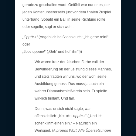
geradezu geschaffen ward. Gefühlt war nur er es, der
jeden Konter unsererseits just vor dem finalen Zuspiel
unterband. Sobald ein Ball in seine Richtung rollte
oder segelte, sagt er sich wohl:
„Ορμάω.“
(Angeblich heißt das auch: „Ich gehe rein!“
oder
„Τους ορμάω!“
(„Geh‘ und hol‘ ihn“!))
Wir waren trotz der falschen Farbe voll der
Bewunderung ob der Leistung dieses Mannes,
und stets fragten wir uns, wo der wohl seine
Ausbildung genoss. Das muss ja auch ein
wahrer Diamantschleifverein sein. Er spielte
wirklich brillant. Und fair.
Denn, was er sich nicht sagte, war
offensichtlich: „Και τότε
ορμάω
.“ („Und ich
schenk ihm einen ein.“ – Natürlich ein
Wortspiel.
(A propos Wort: Alle Übersetzungen