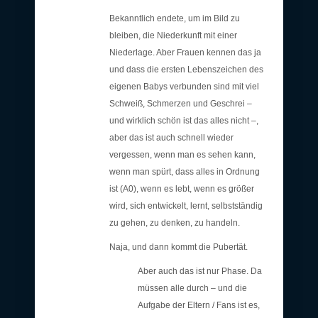
Bekanntlich endete, um im Bild zu
bleiben, die Niederkunft mit einer
Niederlage. Aber Frauen kennen das ja
und dass die ersten Lebenszeichen des
eigenen Babys verbunden sind mit viel
Schweiß, Schmerzen und Geschrei –
und wirklich schön ist das alles nicht –,
aber das ist auch schnell wieder
vergessen, wenn man es sehen kann,
wenn man spürt, dass alles in Ordnung
ist (A0), wenn es lebt, wenn es größer
wird, sich entwickelt, lernt, selbstständig
zu gehen, zu denken, zu handeln.
Naja, und dann kommt die Pubertät.
Aber auch das ist nur Phase. Da
müssen alle durch – und die
Aufgabe der Eltern / Fans ist es,