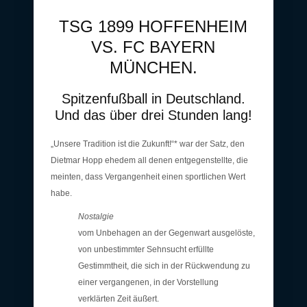
TSG 1899 HOFFENHEIM
VS. FC BAYERN
MÜNCHEN.
Spitzenfußball in Deutschland.
Und das über drei Stunden lang!
„Unsere Tradition ist die Zukunft!“* war der Satz, den
Dietmar Hopp ehedem all denen entgegenstellte, die
meinten, dass Vergangenheit einen sportlichen Wert
habe.
Nostalgie
vom Unbehagen an der Gegenwart ausgelöste,
von unbestimmter Sehnsucht erfüllte
Gestimmtheit, die sich in der Rückwendung zu
einer vergangenen, in der Vorstellung
verklärten Zeit äußert.