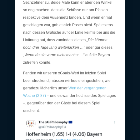
Sechzehner zu. Beide Male kann er aber den Winkel
so eng machen, dass die Schüsse nur am Pfosten
respektive dem Außennetz landen. Und wenn er mal
geschlagen war, gab es sich Posch nicht. Spätestens
nach dessen Grätsche auf der Linie keimte bei uns die
Hoffnung auf, dass zumindest dieses
„Die können
noch drei Tage lang weiterkicken …“
oder gar dieses
„Wenn du sie vorne nicht machst …“
auf die Bayern
zutreffen könnte.
Fanden wir unseren xGoals-Wert im letzten Spiel
beeindruckend, müssen wir heute eingestehen, wie
geradezu lächerlich unser
Wert der vergangenen
Woche (2,87)
– und es war der höchste des Spieltages
–, gegenüber den der Gäste bei diesem Spiel
erscheint.