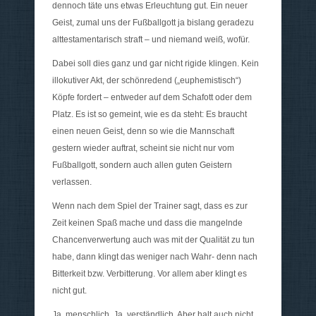
dennoch täte uns etwas Erleuchtung gut. Ein neuer
Geist, zumal uns der Fußballgott ja bislang geradezu
alttestamentarisch straft – und niemand weiß, wofür.
Dabei soll dies ganz und gar nicht rigide klingen. Kein
illokutiver Akt, der schönredend („euphemistisch“)
Köpfe fordert – entweder auf dem Schafott oder dem
Platz. Es ist so gemeint, wie es da steht: Es braucht
einen neuen Geist, denn so wie die Mannschaft
gestern wieder auftrat, scheint sie nicht nur vom
Fußballgott, sondern auch allen guten Geistern
verlassen.
Wenn nach dem Spiel der Trainer sagt, dass es zur
Zeit keinen Spaß mache und dass die mangelnde
Chancenverwertung auch was mit der Qualität zu tun
habe, dann klingt das weniger nach Wahr- denn nach
Bitterkeit bzw. Verbitterung. Vor allem aber klingt es
nicht gut.
Ja, menschlich. Ja, verständlich. Aber halt auch nicht