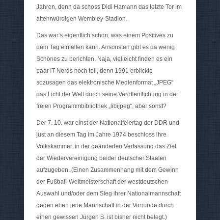
Jahren, denn da schoss Didi Hamann das letzte Tor im
altehrwürdigen Wembley-Stadion.
Das war’s eigentlich schon, was einem Positives zu
dem Tag einfallen kann. Ansonsten gibt es da wenig
Schönes zu berichten. Naja, vielleicht finden es ein
paar IT-Nerds noch toll, denn 1991 erblickte
sozusagen das elektronische Medienformat „JPEG“
das Licht der Welt durch seine Veröffentlichung in der
freien Programmbibliothek „libijpeg“, aber sonst?
Der 7. 10. war einst der Nationalfeiertag der DDR und
just an diesem Tag im Jahre 1974 beschloss ihre
Volkskammer. in der geänderten Verfassung das Ziel
der Wiedervereinigung beider deutscher Staaten
aufzugeben. (Einen Zusammenhang mit dem Gewinn
der Fußball-Weltmeisterschaft der westdeutschen
Auswahl und/oder dem Sieg ihrer Nationalmannschaft
gegen eben jene Mannschaft in der Vorrunde durch
einen gewissen Jürgen S. ist bisher nicht belegt.)