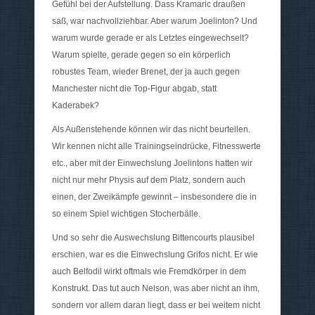
Gefühl bei der Aufstellung. Dass Kramaric draußen
saß, war nachvollziehbar. Aber warum Joelinton? Und
warum wurde gerade er als Letztes eingewechselt?
Warum spielte, gerade gegen so ein körperlich
robustes Team, wieder Brenet, der ja auch gegen
Manchester nicht die Top-Figur abgab, statt
Kaderabek?
Als Außenstehende können wir das nicht beurteilen.
Wir kennen nicht alle Trainingseindrücke, Fitnesswerte
etc., aber mit der Einwechslung Joelintons hatten wir
nicht nur mehr Physis auf dem Platz, sondern auch
einen, der Zweikämpfe gewinnt – insbesondere die in
so einem Spiel wichtigen Stocherbälle.
Und so sehr die Auswechslung Bittencourts plausibel
erschien, war es die Einwechslung Grifos nicht. Er wie
auch Belfodil wirkt oftmals wie Fremdkörper in dem
Konstrukt. Das tut auch Nelson, was aber nicht an ihm,
sondern vor allem daran liegt, dass er bei weitem nicht