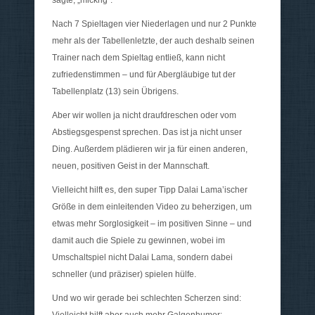
sagte, „mickrig“.
Nach 7 Spieltagen vier Niederlagen und nur 2 Punkte
mehr als der Tabellenletzte, der auch deshalb seinen
Trainer nach dem Spieltag entließ, kann nicht
zufriedenstimmen – und für Abergläubige tut der
Tabellenplatz (13) sein Übrigens.
Aber wir wollen ja nicht draufdreschen oder vom
Abstiegsgespenst sprechen. Das ist ja nicht unser
Ding. Außerdem plädieren wir ja für einen anderen,
neuen, positiven Geist in der Mannschaft.
Vielleicht hilft es, den super Tipp Dalai Lama’ischer
Größe in dem einleitenden Video zu beherzigen, um
etwas mehr Sorglosigkeit – im positiven Sinne – und
damit auch die Spiele zu gewinnen, wobei im
Umschaltspiel nicht Dalai Lama, sondern dabei
schneller (und präziser) spielen hülfe.
Und wo wir gerade bei schlechten Scherzen sind: