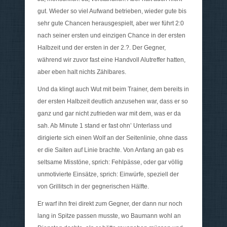
gut. Wieder so viel Aufwand betrieben, wieder gute bis
sehr gute Chancen herausgespielt, aber wer führt 2:0
nach seiner ersten und einzigen Chance in der ersten
Halbzeit und der ersten in der 2.?. Der Gegner,
während wir zuvor fast eine Handvoll Alutreffer hatten,
aber eben halt nichts Zählbares.
Und da klingt auch Wut mit beim Trainer, dem bereits in
der ersten Halbzeit deutlich anzusehen war, dass er so
ganz und gar nicht zufrieden war mit dem, was er da
sah. Ab Minute 1 stand er fast ohn’ Unterlass und
dirigierte sich einen Wolf an der Seitenlinie, ohne dass
er die Saiten auf Linie brachte. Von Anfang an gab es
seltsame Misstöne, sprich: Fehlpässe, oder gar völlig
unmotivierte Einsätze, sprich: Einwürfe, speziell der
von Grillitsch in der gegnerischen Hälfte.
Er warf ihn frei direkt zum Gegner, der dann nur noch
lang in Spitze passen musste, wo Baumann wohl an