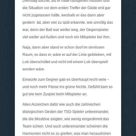
Dienstag dachte, als er hätte rausgehen müssen und
die Situation vor dem ersten Treffer der Gäste erst gar
nicht zugelassen hätte, weshalb er das dann aber
gestern tat, aber viel zu spät erkannte, wie unnötig das
war, denn der Ball war weiter weg, der Gegenspieler
viel weiter auf Außen und noch ein Mitspieler bei ihm.
Naja, dann aber stand er schon doof im sinnlosen
Raum, so dass er, wäre er auf der Linie geblieben, mit
Lob überschüttet und nicht mit einem Lob überspielt
worden wäre.
Einwürfe zum Gegner gab es überhaupt recht viele –
und noch mehr Pässe ins grüne Nichts. Gefühlt kam so
gut wie kein Zuspiel beim Mitspieler an.
Alles Anzeichen dafür wie auch die zahlreichen
dialogischen Gesten der TSG-Spieler untereinander,
die die Misstöne zeigten, wie wenig eingestimmt das
Team schien. Und auch untereinander scheinen die
Harmonien nicht so zu greifen, was man heraushören