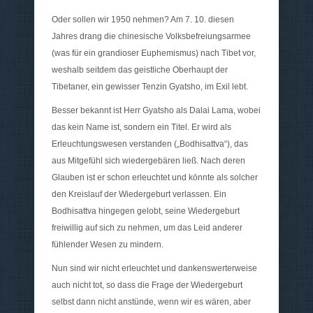
Oder sollen wir 1950 nehmen? Am 7. 10. diesen
Jahres drang die chinesische Volksbefreiungsarmee
(was für ein grandioser Euphemismus) nach Tibet vor,
weshalb seitdem das geistliche Oberhaupt der
Tibetaner, ein gewisser Tenzin Gyatsho, im Exil lebt.
Besser bekannt ist Herr Gyatsho als Dalai Lama, wobei
das kein Name ist, sondern ein Titel. Er wird als
Erleuchtungswesen verstanden („Bodhisattva“), das
aus Mitgefühl sich wiedergebären ließ. Nach deren
Glauben ist er schon erleuchtet und könnte als solcher
den Kreislauf der Wiedergeburt verlassen. Ein
Bodhisattva hingegen gelobt, seine Wiedergeburt
freiwillig auf sich zu nehmen, um das Leid anderer
fühlender Wesen zu mindern.
Nun sind wir nicht erleuchtet und dankenswerterweise
auch nicht tot, so dass die Frage der Wiedergeburt
selbst dann nicht anstünde, wenn wir es wären, aber