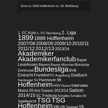
Doris
zu
1899 Hoffenheim vs. VfL Wolfsburg
2. Liga
1. FC Köln
1. FC Nürnberg
1899
1899 Hoffenheim
2007/08
2008/09
2009/10
2010/11
2012/13
2011/12
2013/14
Akademiker
Akademikerfanclub
Bayer
Leverkusen
Bayern
Borussia
Bayern München
Bundesliga
BVB
Dortmund
Eintracht Frankfurt
Gladbach
FC Augsburg
Hannover 96
Hamburger SV
Hoffenheim
Interview
HSV
Humor
Saison
Mainz 05
Saison 2013/14
RNZ
2014/15
SC Freiburg
Schalke
Schalke 04
TSG
TSG
Spielbericht
Hoffenheim
VfL
VfB
VfB Stuttgart