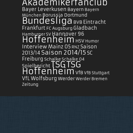
Akademikerfanclub
Bayer Leverkusen
Bayern
Bayern
Borussia Dortmund
München
Bundesliga
Eintracht
BVB
Frankfurt
Gladbach
FC Augsburg
Hannover 96
Hamburger SV
Hoffenheim
HSV
Humor
Interview
Mainz 05
Saison
RNZ
Saison 2014/15
2013/14
SC
Freiburg
Schalke
Schalke 04
TSG
TSG
Spielbericht
Hoffenheim
VfB
VfB Stuttgart
VfL Wolfsburg
Werder
Werder Bremen
Zeitung