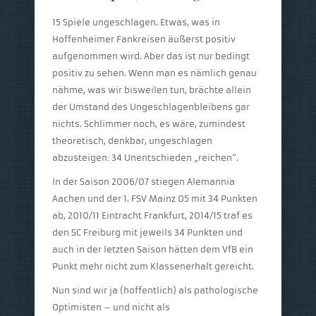
15 Spiele ungeschlagen. Etwas, was in
Hoffenheimer Fankreisen äußerst positiv
aufgenommen wird. Aber das ist nur bedingt
positiv zu sehen. Wenn man es nämlich genau
nähme, was wir bisweilen tun, brächte allein
der Umstand des Ungeschlagenbleibens gar
nichts. Schlimmer noch, es wäre, zumindest
theoretisch, denkbar, ungeschlagen
abzusteigen: 34 Unentschieden „reichen“.
In der Saison 2006/07 stiegen Alemannia
Aachen und der 1. FSV Mainz 05 mit 34 Punkten
ab, 2010/11 Eintracht Frankfurt, 2014/15 traf es
den SC Freiburg mit jeweils 34 Punkten und
auch in der letzten Saison hätten dem VfB ein
Punkt mehr nicht zum Klassenerhalt gereicht.
Nun sind wir ja (hoffentlich) als pathologische
Optimisten – und nicht als