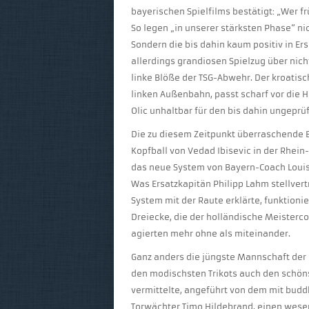
bayerischen Spielfilms bestätigt: „Wer früh
So legen „in unserer stärksten Phase“ ni
Sondern die bis dahin kaum positiv in Er
allerdings grandiosen Spielzug über nich
linke Blöße der TSG-Abwehr. Der kroatisc
linken Außenbahn, passt scharf vor die 
Olic unhaltbar für den bis dahin ungepr
Die zu diesem Zeitpunkt überraschende 
Kopfball von Vedad Ibisevic in der Rhei
das neue System von Bayern-Coach Louis v
Was Ersatzkapitän Philipp Lahm stellvert
System mit der Raute erklärte, funktioni
Dreiecke, die der holländische Meisterco
agierten mehr ohne als miteinander.
Ganz anders die jüngste Mannschaft der 
den modischsten Trikots auch den schöns
vermittelte, angeführt von dem mit bud
Torwächter Timo Hildebrand, einen wesen