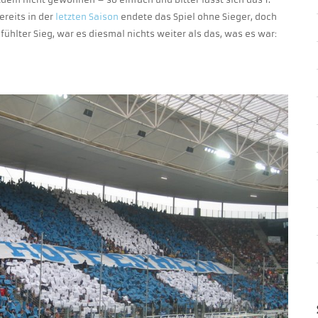
ereits in der
letzten Saison
endete das Spiel ohne Sieger, doch
hlter Sieg, war es diesmal nichts weiter als das, was es war: