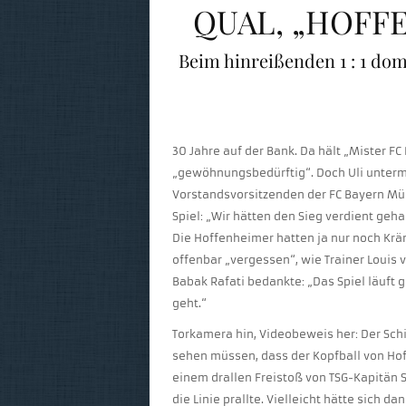
QUAL, „HOFFE
Beim hinreißenden 1 : 1 dom
30 Jahre auf der Bank. Da hält „Mister FC 
„gewöhnungsbedürftig“. Doch Uli unterm
Vorstandsvorsitzenden der FC Bayern M
Spiel: „Wir hätten den Sieg verdient geha
Die Hoffenheimer hatten ja nur noch Kräm
offenbar „vergessen“, wie Trainer Louis 
Babak Rafati bedankte: „Das Spiel läuft 
geht.“
Torkamera hin, Videobeweis her: Der Schi
sehen müssen, dass der Kopfball von Ho
einem drallen Freistoß von TSG-Kapitän 
die Linie prallte. Vielleicht hätte sich d