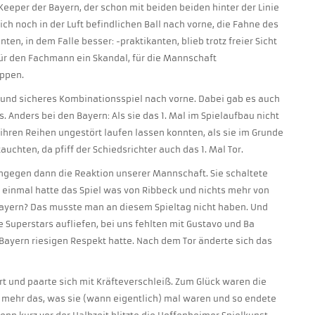
 Keeper der Bayern, der schon mit beiden beiden hinter der Linie
sich noch in der Luft befindlichen Ball nach vorne, die Fahne des
ten, in dem Falle besser: -praktikanten, blieb trotz freier Sicht
 für den Fachmann ein Skandal, für die Mannschaft
ippen.
les und sicheres Kombinationsspiel nach vorne. Dabei gab es auch
s. Anders bei den Bayern: Als sie das 1. Mal im Spielaufbau nicht
n ihren Reihen ungestört laufen lassen konnten, als sie im Grunde
auchten, da pfiff der Schiedsrichter auch das 1. Mal Tor.
ingegen dann die Reaktion unserer Mannschaft. Sie schaltete
f einmal hatte das Spiel was von Ribbeck und nichts mehr von
Bayern? Das musste man an diesem Spieltag nicht haben. Und
e Superstars aufliefen, bei uns fehlten mit Gustavo und Ba
 Bayern riesigen Respekt hatte. Nach dem Tor änderte sich das
ort und paarte sich mit Kräfteverschleiß. Zum Glück waren die
 mehr das, was sie (wann eigentlich) mal waren und so endete