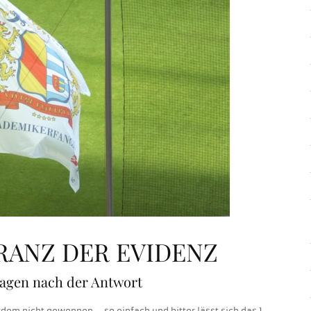
RANZ DER EVIDENZ
ragen nach der Antwort
zdem nicht gewonnen – so einfach und bitter lässt sich das 1.