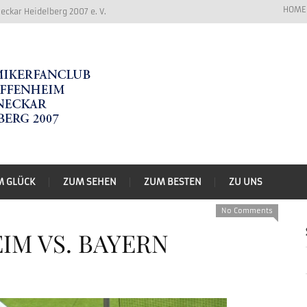
HOME
ckar Heidelberg 2007 e. V.
M GLÜCK
ZUM SEHEN
ZUM BESTEN
ZU UNS
No Comments
IM VS. BAYERN