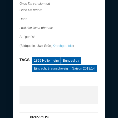
Once I’m transformed
Once I’m reborn
Dann …
I will rise like a phoenix
Auf geht’s!
(Bildquelle: Uwe Grün,
Kraichgaufoto
)
TAGS
1899 Hoffenheim
Bundesliga
Eintracht Braunschweig
Saison 2013/14
PREVIOUS