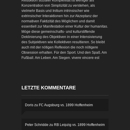
Reduktion sozialer Komplexität ist weniger als
Konzentration von Simplizität zu verstehen, als
vielmehr Basis und Initium intrinsischer wie
extrinsischer Interaktionen hin zur Akzeptanz der
normativen Faktizität des Möglichen und damit
essentiell zur Manifestation einer Kultur der humanitas.
Möge diese gemeinschafts- und kulturstiftende
Deklinierung des Objektiven in einer Intensivierung
des Subjektiven wie Kollektiven resultieren. So bleibt
auch mit der nötigen Reflexion die noch nötigere
Obsession erhalten. Für den Sport. Und den Spaß. Am
Fußball. Am Leben. Am Siegen. vivere vincere est
LETZTE KOMMENTARE
Doris
zu
FC Augsburg vs. 1899 Hoffenheim
Peter Schridde
zu
RB Leipzig vs. 1899 Hoffenheim