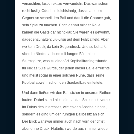
versuchten, fast direkt zu verwandeln. Das war schon
recht lustig. Oder halt leichtsinnig, dass man dem
Gegner so schnell den Ball und damit die Chance gab,
sein Spiel zu machen. Doch genau mit der Rolle
kamen die Gäste gar nicht klar. Sie waren es gewohnt,
dagegenzuhalten: Jiu-Jitsu auf dem Fußballfeld. Aber
wo kein Druck, da kein Gegendruck. Und so behalfen
sich die Niedersachsen mit langen Bällen in die
Sturmspitze, was zu einer Art Kopfballtraningsstunde
für Niklas Süle wurde, der jeden dieser Bälle erreichte
und meist sogar in einer solchen Ruhe, dass seine
Kopfballabwehr schon den Spielaufbau einleitete.
Und dann ließen wir den Ball sicher in unseren Reihen
laufen. Dabei stand nicht einmal das Spiel nach vorne
im Fokus des Interesses, wie es den Anschein hatte,
sondern es ging um den ruhigen Ballbesitz an sich.
Der Blick war zwar immer auch nach vorn gerichtet,
aber ohne Druck. Natürlich wurde auch immer wieder