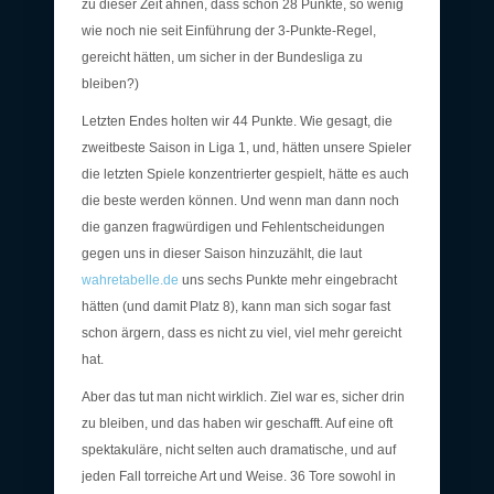
zu dieser Zeit ahnen, dass schon 28 Punkte, so wenig
wie noch nie seit Einführung der 3-Punkte-Regel,
gereicht hätten, um sicher in der Bundesliga zu
bleiben?)
Letzten Endes holten wir 44 Punkte. Wie gesagt, die
zweitbeste Saison in Liga 1, und, hätten unsere Spieler
die letzten Spiele konzentrierter gespielt, hätte es auch
die beste werden können. Und wenn man dann noch
die ganzen fragwürdigen und Fehlentscheidungen
gegen uns in dieser Saison hinzuzählt, die laut
wahretabelle.de
uns sechs Punkte mehr eingebracht
hätten (und damit Platz 8), kann man sich sogar fast
schon ärgern, dass es nicht zu viel, viel mehr gereicht
hat.
Aber das tut man nicht wirklich. Ziel war es, sicher drin
zu bleiben, und das haben wir geschafft. Auf eine oft
spektakuläre, nicht selten auch dramatische, und auf
jeden Fall torreiche Art und Weise. 36 Tore sowohl in