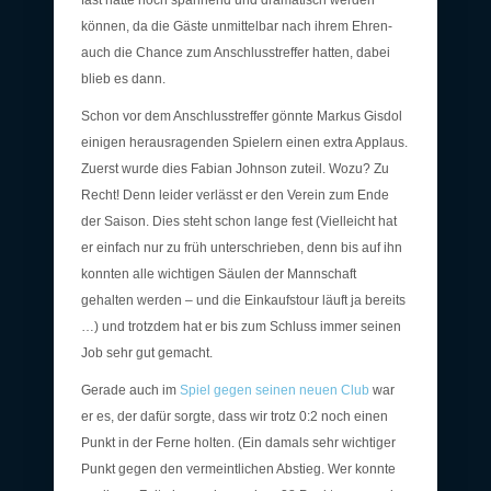
fast hätte noch spannend und dramatisch werden
können, da die Gäste unmittelbar nach ihrem Ehren-
auch die Chance zum Anschlusstreffer hatten, dabei
blieb es dann.
Schon vor dem Anschlusstreffer gönnte Markus Gisdol
einigen herausragenden Spielern einen extra Applaus.
Zuerst wurde dies Fabian Johnson zuteil. Wozu? Zu
Recht! Denn leider verlässt er den Verein zum Ende
der Saison. Dies steht schon lange fest (Vielleicht hat
er einfach nur zu früh unterschrieben, denn bis auf ihn
konnten alle wichtigen Säulen der Mannschaft
gehalten werden – und die Einkaufstour läuft ja bereits
…) und trotzdem hat er bis zum Schluss immer seinen
Job sehr gut gemacht.
Gerade auch im
Spiel gegen seinen neuen Club
war
er es, der dafür sorgte, dass wir trotz 0:2 noch einen
Punkt in der Ferne holten. (Ein damals sehr wichtiger
Punkt gegen den vermeintlichen Abstieg. Wer konnte