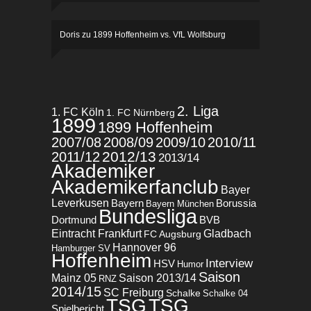
Doris
zu
1899 Hoffenheim vs. VfL Wolfsburg
2. Liga
1. FC Köln
1. FC Nürnberg
1899
1899 Hoffenheim
2007/08
2008/09
2009/10
2010/11
2012/13
2011/12
2013/14
Akademiker
Akademikerfanclub
Bayer
Leverkusen
Bayern
Borussia
Bayern München
Bundesliga
BVB
Dortmund
Eintracht Frankfurt
Gladbach
FC Augsburg
Hannover 96
Hamburger SV
Hoffenheim
Interview
HSV
Humor
Saison
Mainz 05
Saison 2013/14
RNZ
2014/15
SC Freiburg
Schalke
Schalke 04
TSG
TSG
Spielbericht