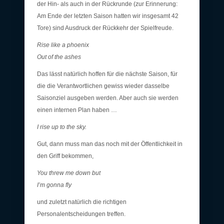
der Hin- als auch in der Rückrunde (zur Erinnerung:
Am Ende der letzten Saison hatten wir insgesamt 42
Tore) sind Ausdruck der Rückkehr der Spielfreude.
Rise like a phoenix
Out of the ashes
Das lässt natürlich hoffen für die nächste Saison, für
die die Verantwortlichen gewiss wieder dasselbe
Saisonziel ausgeben werden. Aber auch sie werden
einen internen Plan haben …
I rise up to the sky.
Gut, dann muss man das noch mit der Öffentlichkeit in
den Griff bekommen,
You threw me down but
I’m gonna fly
und zuletzt natürlich die richtigen
Personalentscheidungen treffen.