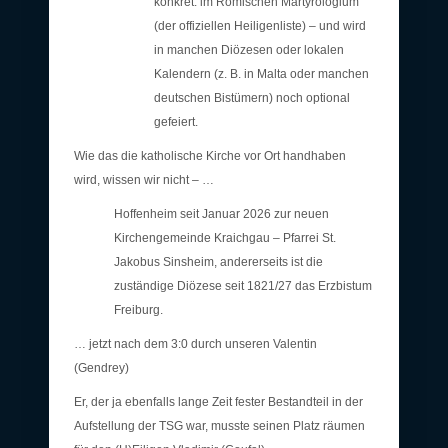
konkret: im Römischen Martyrologium
(der offiziellen Heiligenliste) – und wird
in manchen Diözesen oder lokalen
Kalendern (z. B. in Malta oder manchen
deutschen Bistümern) noch optional
gefeiert.
Wie das die katholische Kirche vor Ort handhaben
wird, wissen wir nicht – …
Hoffenheim seit Januar 2026 zur neuen
Kirchengemeinde Kraichgau – Pfarrei St.
Jakobus Sinsheim, andererseits ist die
zuständige Diözese seit 1821/27 das Erzbistum
Freiburg.
… jetzt nach dem 3:0 durch unseren Valentin
(Gendrey)
Er, der ja ebenfalls lange Zeit fester Bestandteil in der
Aufstellung der TSG war, musste seinen Platz räumen