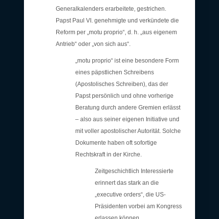
Generalkalenders erarbeitete, gestrichen.
Papst Paul VI. genehmigte und verkündete die
Reform per „motu proprio“, d. h. „aus eigenem
Antrieb“ oder „von sich aus“.
„motu proprio“ ist eine besondere Form
eines päpstlichen Schreibens
(Apostolisches Schreiben), das der
Papst persönlich und ohne vorherige
Beratung durch andere Gremien erlässt
– also aus seiner eigenen Initiative und
mit voller apostolischer Autorität. Solche
Dokumente haben oft sofortige
Rechtskraft in der Kirche.
Zeitgeschichtlich Interessierte
erinnert das stark an die
„executive orders“, die US-
Präsidenten vorbei am Kongress
erlassen können.