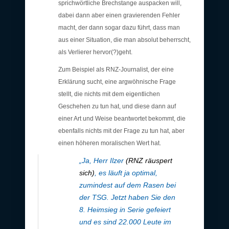
sprichwörtliche Brechstange auspacken will,
dabei dann aber einen gravierenden Fehler
macht, der dann sogar dazu führt, dass man
aus einer Situation, die man absolut beherrscht,
als Verlierer hervor(?)geht.
Zum Beispiel als RNZ-Journalist, der eine
Erklärung sucht, eine argwöhnische Frage
stellt, die nichts mit dem eigentlichen
Geschehen zu tun hat, und diese dann auf
einer Art und Weise beantwortet bekommt, die
ebenfalls nichts mit der Frage zu tun hat, aber
einen höheren moralischen Wert hat.
„Ja, Herr Ilzer
(RNZ räuspert
sich)
, es läuft ja optimal,
zumindest auf dem Rasen bei
der TSG. Jetzt haben Sie den
8. Heimsieg in Serie gefeiert
und es sind 22.000 Leute im