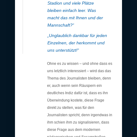
Stadion und viele Plätze
bleiben einfach leer. Was
macht das mit Ihnen und der
Mannschaft?“
„Unglaublich dankbar für jeden
Einzelnen, der herkommt und
uns unterstützt!“
Ohne es zu wissen – und ohne dass es
uns letztlich interessiert – wird das das
Thema des Journalisten bleiben, denn
er, auch wenn sein Räuspern ein
deutliches Indiz dafür ist, dass es ihn
Überwindung kostete, diese Frage
direkt zu stellen, was für den
Journalisten spricht, denn irgendwas in
ihm schien ihm zu signalisieren, dass
diese Frage aus dem modernen