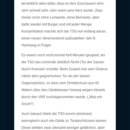
tat wirklich alles dafür, dass es den Zuschauern sehr,
sehr schnell sehr, sehr warm ums Herz wurde. Zwar
immer noch ohne Lemperle, ohne Bernardo, aber
dafür wieder mit Burger und mit jeder Menge
Konzentration machte sich die TSG von Anfang daran,
einen neuen Vereinsrekord aufzustellen: den 8.
Heimsieg in Folge!
Es waren noch nicht einmal fünf Minuten gespielt, als
die TSG das schönste (letztlich Nicht-)Tor der Saison
durch Kramaric erzielte. Beim Zuspiel war sein Gluteus
näher dem gegnerischen Tor als der seines
Gegenspielers, so dass sein Direktschuss aus 40
Metern über den Gästekeeper hinweg wegen Abseits
durch den VAR zurückgenommen wurde. („Was ein
Arsch!“)
Auch danach blieb die TSG enorm dominant,
wenngleich auch die Gäste zu Torabschlüssen kamen.
Diese wirkten zwar allesamt weniger gefährlich, aber