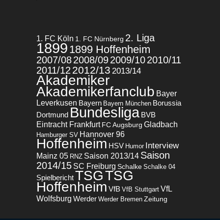
2. Liga
1. FC Köln
1. FC Nürnberg
1899
1899 Hoffenheim
2007/08
2008/09
2009/10
2010/11
2012/13
2011/12
2013/14
Akademiker
Akademikerfanclub
Bayer
Leverkusen
Bayern
Borussia
Bayern München
Bundesliga
BVB
Dortmund
Eintracht Frankfurt
Gladbach
FC Augsburg
Hannover 96
Hamburger SV
Hoffenheim
Interview
HSV
Humor
Saison
Mainz 05
Saison 2013/14
RNZ
2014/15
SC Freiburg
Schalke
Schalke 04
TSG
TSG
Spielbericht
Hoffenheim
VfL
VfB
VfB Stuttgart
Wolfsburg
Werder
Zeitung
Werder Bremen