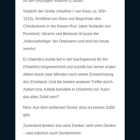
für den (H)Eiligen Vladimir (Coufal).
Vladimir der Große (Vladimir I. von Kiew, ca. 958–
1015), Großfürst von Kiew und Begründer des
Christentums in der Kiewer Rus‘ (dem Vorläufer von
Russland, Ukraine und Belarus) ist quasi der
„Nationalheilige“ der Ostslawen und wird bis heute
verehrt.
Er (Valentin) wurde tief in der Nachspielzeit für ihn
(Vladimir) eingewechselt und erzielte bei seiner ersten
Aktion keine zwei Minuten nach seiner Einwechslung
den Endstand. Und die beiden anderen Treffer durch
Asllani bzw. Kabak bereitete er (Vladimir) vor. Kann
das alles Zufall sein?
Nein. Aus dem einfachen Grund, dass es keinen Zufall
gibt.
Zumindest denken das viele Denker, sehr viele Denker
– und natürlich auch Denkerinnen.