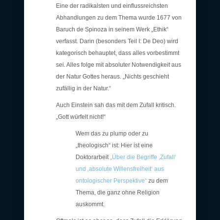
Eine der radikalsten und einflussreichsten
Abhandlungen zu dem Thema wurde 1677 von
Baruch de Spinoza in seinem Werk „Ethik“
verfasst. Darin (besonders Teil I: De Deo) wird
kategorisch behauptet, dass alles vorbestimmt
sei. Alles folge mit absoluter Notwendigkeit aus
der Natur Gottes heraus. „Nichts geschieht
zufällig in der Natur.“
Auch Einstein sah das mit dem Zufall kritisch.
„Gott würfelt nicht!“
Wem das zu plump oder zu
„theologisch“ ist: Hier ist eine
Doktorarbeit
„Über die Begriffe ‚Zufall‘
und ‚absolute Willensfreiheit‘ aus
ontologischer Perspektive“
zu dem
Thema, die ganz ohne Religion
auskommt.