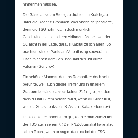
hinnehmen müssen.
Die Gäste aus dem Breisgau drohten im Kraichgau
unter die Räder zu kommen, was aber nicht passierte,
denn die TSG nahm dann doch merklich
Geschwindigkeit aus ihren Aktionen. Jedoch war der
SC nicht in der Lage, daraus Kapital zu schlagen. So
brachten wir die Partie am Valentinstag souverän zu
Ende mit eben dem Schlusspunkt des 3:0 durch
Valentin (Gendrey).
Ein schöner Moment, der uns Romantiker doch sehr
berührte, weil auch dieser Treffer uns in unserem
Glauben bestärkt, dass es keinen Zufall gibt, sondern
dass du mit Gutem belohnt wirst, wenn du Gutes tust,
weil du Gutes denkst. (z. B. Asllani, Kabak, Gendrey).
Dass das auch andersrum gilt, konnte man zuletzt bei
der TSG auch sehen. 🙂 Der RNZ-Journalist hatte also
schon Recht, wenn er sagte, dass es bei der TSG