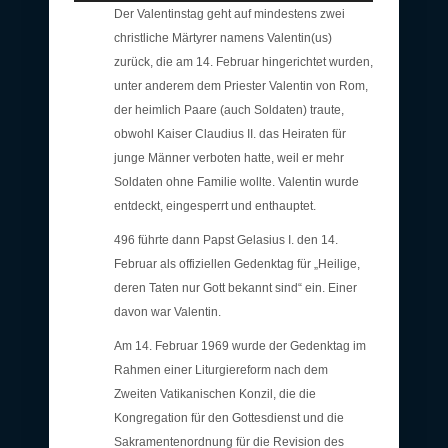
Der Valentinstag geht auf mindestens zwei
christliche Märtyrer namens Valentin(us)
zurück, die am 14. Februar hingerichtet wurden,
unter anderem dem Priester Valentin von Rom,
der heimlich Paare (auch Soldaten) traute,
obwohl Kaiser Claudius II. das Heiraten für
junge Männer verboten hatte, weil er mehr
Soldaten ohne Familie wollte. Valentin wurde
entdeckt, eingesperrt und enthauptet.
496 führte dann Papst Gelasius I. den 14.
Februar als offiziellen Gedenktag für „Heilige,
deren Taten nur Gott bekannt sind“ ein. Einer
davon war Valentin.
Am 14. Februar 1969 wurde der Gedenktag im
Rahmen einer Liturgiereform nach dem
Zweiten Vatikanischen Konzil, die die
Kongregation für den Gottesdienst und die
Sakramentenordnung für die Revision des