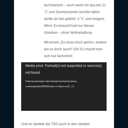
durchsetzen – auch wenn ihr das bei 21
°C und Sonnenschein leichter fallen
dürfte als bei gefühlt -3 °C und eisigem
Wind. Es braucht halt nur diesen
Glauben – ohne Verkrampfung.
Mit einem „Es muss doch gehen, andere
tun es doch auch!“ (04:31) macht man
sich nur lächerlich:
Video-
Media error: Format(s) not supported or source(s)
Player
not found
Datei herunterladen: https://akademikerfanclub.de/wp-
content/uploads/2026/02/Liebe-im-Buero.mp4?_=2
Und so startete die TSG auch in den zweiten