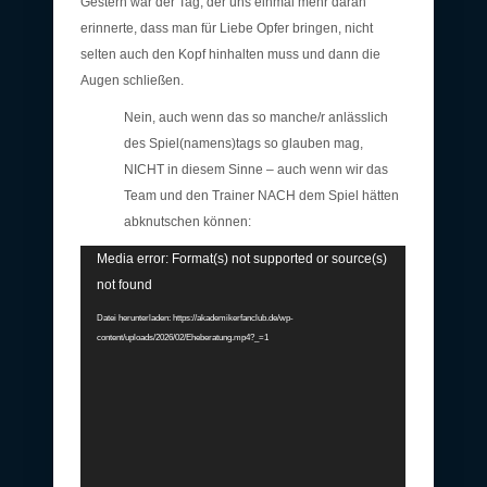
Gestern war der Tag, der uns einmal mehr daran
erinnerte, dass man für Liebe Opfer bringen, nicht
selten auch den Kopf hinhalten muss und dann die
Augen schließen.
Nein, auch wenn das so manche/r anlässlich
des Spiel(namens)tags so glauben mag,
NICHT in diesem Sinne – auch wenn wir das
Team und den Trainer NACH dem Spiel hätten
abknutschen können:
Video-
Media error: Format(s) not supported or source(s)
Player
not found
Datei herunterladen: https://akademikerfanclub.de/wp-
content/uploads/2026/02/Eheberatung.mp4?_=1