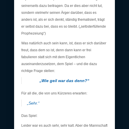
seinerseits dazu beitragen. Da er dies aber nicht tut,
sondern vielmehr seinen Ärger darüber, dass es
anders ist, als er sich denkt, ständig thematisiert, trägt
er selbst dazu bei, dass es so bleibt. („selbsterfüllende
Prophezeiung“)
Was natürlich auch sein kann, ist, dass er sich darüber
freut, dass dem so ist, denn dann kann er frei
fabulieren statt sich mit dem Eigentlichen
auseinanderzusetzen, dem Spiel – und die dazu
richtige Frage stellen:
„Wie geil war das denn?“
Für all die, die von uns Kürzeres erwarten:
„Sehr.“
Das Spiel:
Leider war es auch sehr, sehr kalt. Aber die Mannschaft