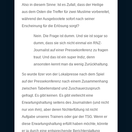
Also in diesem Sinne: Ist es Zufall, dass der Heilige
aus dem Osten die Treffer für zwei Muslime vorbereitet,
während der Ausgebootete sofort nach seiner
Erscheinung für die Erlösung sorgt?
Nein. Die Frage ist dumm. Und sie ist sogar so
dumm, dass sie sich nicht einmal ein RNZ-
Journalist auf einer Pressekonferenz zu fragen
traut. Und das ist ein super Indiz, denn
ansonsten kennt man da wenig Zurückhaltung.
So wurde Ilzer von der Lokalpresse nach dem Spiel
auf der Pressekonferenz nach einem Zusammenhang
zwischen Tabellenstand und Zuschauerzuspruch
gefragt. Es gibt keinen. Es gibt vielleicht eine
Erwartungshaltung seitens des Journalisten (und nicht
nur von ihm), aber deren Nichterfüllung ist nicht
Aufgabe unseres Trainers oder gar der TSG. Wenn er
diese Erwartungshaltung erfüllt haben möchte, könnte
er ja durch eine entsprechende Berichterstattung