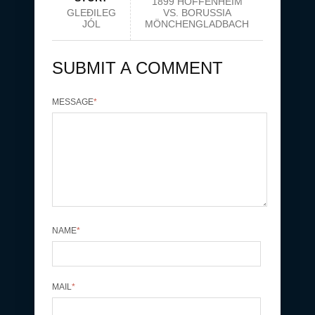
1899 HOFFENHEIM
GLEÐILEG
VS. BORUSSIA
JÓL
MÖNCHENGLADBACH
SUBMIT A COMMENT
MESSAGE
*
NAME
*
MAIL
*