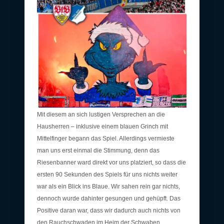
Mit diesem an sich lustigen Versprechen an die
Hausherren – inklusive einem blauen Grinch mit
Mittelfinger begann das Spiel. Allerdings vermieste
man uns erst einmal die Stimmung, denn das
Riesenbanner ward direkt vor uns platziert, so dass die
ersten 90 Sekunden des Spiels für uns nichts weiter
war als ein Blick ins Blaue. Wir sahen rein gar nichts,
dennoch wurde dahinter gesungen und gehüpft. Das
Positive daran war, dass wir dadurch auch nichts von
den Rauchschwaden im Heim der Schwaben