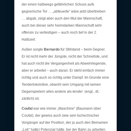
der einen halbwegs gefährlichen Schuss aufs
gegnerische Tor … „abfeuerte“ wäre jetzt übertrieben
… abgab, zeigt aber auch den Mut der Mannschaft,
auch bei dieser sehr heimstarken Mannschaft sehr
offensiv zu verteidigen – auch noch tief in der 2.
Halbzeit.
Außen sorgte
Bernardo
für Stillstand – beim Gegner.
Er ist nicht mehr der Jüngste, nicht der Schnellste, und
hat auch nicht die Vergangenheit als Abwehrlegende,
aber er arbeitet – auch daran. Er steht einfach immer
richtig und auch so richtig unter Dampf. Im Grunde eine
Tenderlokolotive, obwohl sein Umgang mit seinen
Gegenspielern alles andere als
tender
(engl., dt.:
zärtlich
) ist.
Coufal
war wie immer „Maschine“ (Baumann über
Coufal), der gewiss auch (wie sein tschechischer
Vorgänger auf der Position, der ja auch den Beinamen
„Lok“ hatte) Potenzial hätte, bei der Bahn zu arbeiten,