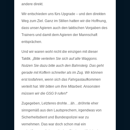
andere direkt.
Wir entschieden uns fürs Upgrade – und den direkten
Weg zum Ziel. Ganz im Stillen hatten wir die Hoffnung,
dass unser Agieren auch den taktischen Vorgaben des
Trainers und damit dem Agieren der Mannschaft
entsprächen.
Und wir waren wohl nicht die einzigen mit dieser
Taktik. „
Bitte verteilen Sie sich auf alle Waggons.
Nutzen Sie dazu bitte auch den Bahnsteig. Das geht
gerade mit Koffern schneller als im Zug. Wir können
erst losfahren, wenn sich das Fahrgastaufkommen
verteilt hat. Wir bitten um Ihre Mitarbeit. Ansonsten
müssen wir die GSG 9 rufen!
“
Zugegeben, Letzteres drohte…äh…dröhnte eher
sinngemäß aus den Lautsprechern, irgendwas von
Sicherheitsdient und Bundespolizei war zu
vernehmen. Das war doch schon mal ein