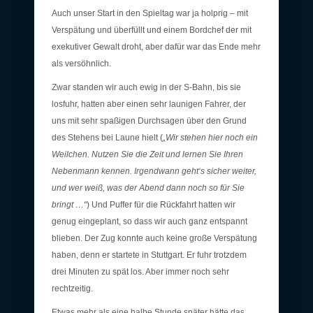
Auch unser Start in den Spieltag war ja holprig – mit
Verspätung und überfüllt und einem Bordchef der mit
exekutiver Gewalt droht, aber dafür war das Ende mehr
als versöhnlich.
Zwar standen wir auch ewig in der S-Bahn, bis sie
losfuhr, hatten aber einen sehr launigen Fahrer, der
uns mit sehr spaßigen Durchsagen über den Grund
des Stehens bei Laune hielt (
„Wir stehen hier noch ein
Weilchen. Nutzen Sie die Zeit und lernen Sie Ihren
Nebenmann kennen. Irgendwann geht‘s sicher weiter,
und wer weiß, was der Abend dann noch so für Sie
bringt …“
) Und Puffer für die Rückfahrt hatten wir
genug eingeplant, so dass wir auch ganz entspannt
blieben. Der Zug konnte auch keine große Verspätung
haben, denn er startete in Stuttgart. Er fuhr trotzdem
drei Minuten zu spät los. Aber immer noch sehr
rechtzeitig.
Etwas mehr als eine halbe Stunde später hätte das