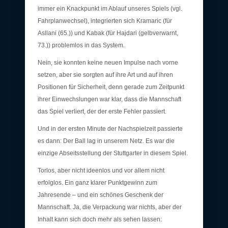
immer ein Knackpunkt im Ablauf unseres Spiels (vgl.
Fahrplanwechsel), integrierten sich Kramaric (für
Asllani (65.)) und Kabak (für Hajdari (gelbverwarnt,
73.)) problemlos in das System.
Nein, sie konnten keine neuen Impulse nach vorne
setzen, aber sie sorgten auf ihre Art und auf ihren
Positionen für Sicherheit, denn gerade zum Zeitpunkt
ihrer Einwechslungen war klar, dass die Mannschaft
das Spiel verliert, der der erste Fehler passiert.
Und in der ersten Minute der Nachspielzeit passierte
es dann: Der Ball lag in unserem Netz. Es war die
einzige Abseitsstellung der Stuttgarter in diesem Spiel.
Torlos, aber nicht ideenlos und vor allem nicht
erfolglos. Ein ganz klarer Punktgewinn zum
Jahresende – und ein schönes Geschenk der
Mannschaft. Ja, die Verpackung war nichts, aber der
Inhalt kann sich doch mehr als sehen lassen: