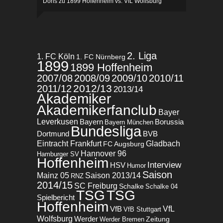
Doris
zu
1899 Hoffenheim vs. VfL Wolfsburg
2. Liga
1. FC Köln
1. FC Nürnberg
1899
1899 Hoffenheim
2007/08
2008/09
2009/10
2010/11
2012/13
2011/12
2013/14
Akademiker
Akademikerfanclub
Bayer
Leverkusen
Bayern
Borussia
Bayern München
Bundesliga
BVB
Dortmund
Eintracht Frankfurt
Gladbach
FC Augsburg
Hannover 96
Hamburger SV
Hoffenheim
Interview
HSV
Humor
Saison
Mainz 05
Saison 2013/14
RNZ
2014/15
SC Freiburg
Schalke
Schalke 04
TSG
TSG
Spielbericht
Hoffenheim
VfL
VfB
VfB Stuttgart
Wolfsburg
Werder
Zeitung
Werder Bremen