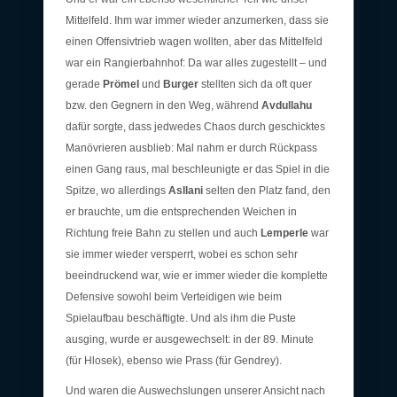
Mittelfeld. Ihm war immer wieder anzumerken, dass sie
einen Offensivtrieb wagen wollten, aber das Mittelfeld
war ein Rangierbahnhof: Da war alles zugestellt – und
gerade
Prömel
und
Burger
stellten sich da oft quer
bzw. den Gegnern in den Weg, während
Avdullahu
dafür sorgte, dass jedwedes Chaos durch geschicktes
Manövrieren ausblieb: Mal nahm er durch Rückpass
einen Gang raus, mal beschleunigte er das Spiel in die
Spitze, wo allerdings
Asllani
selten den Platz fand, den
er brauchte, um die entsprechenden Weichen in
Richtung freie Bahn zu stellen und auch
Lemperle
war
sie immer wieder versperrt, wobei es schon sehr
beeindruckend war, wie er immer wieder die komplette
Defensive sowohl beim Verteidigen wie beim
Spielaufbau beschäftigte. Und als ihm die Puste
ausging, wurde er ausgewechselt: in der 89. Minute
(für Hlosek), ebenso wie Prass (für Gendrey).
Und waren die Auswechslungen unserer Ansicht nach