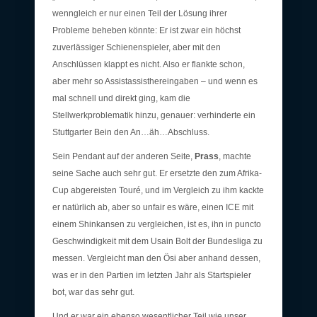
wenngleich er nur einen Teil der Lösung ihrer
Probleme beheben könnte: Er ist zwar ein höchst
zuverlässiger Schienenspieler, aber mit den
Anschlüssen klappt es nicht. Also er flankte schon,
aber mehr so Assistassisthereingaben – und wenn es
mal schnell und direkt ging, kam die
Stellwerkproblematik hinzu, genauer: verhinderte ein
Stuttgarter Bein den An…äh…Abschluss.
Sein Pendant auf der anderen Seite,
Prass
, machte
seine Sache auch sehr gut. Er ersetzte den zum Afrika-
Cup abgereisten Touré, und im Vergleich zu ihm kackte
er natürlich ab, aber so unfair es wäre, einen ICE mit
einem Shinkansen zu vergleichen, ist es, ihn in puncto
Geschwindigkeit mit dem Usain Bolt der Bundesliga zu
messen. Vergleicht man den Ösi aber anhand dessen,
was er in den Partien im letzten Jahr als Startspieler
bot, war das sehr gut.
Und er war ein ebenso wesentlicher Teil wie unser