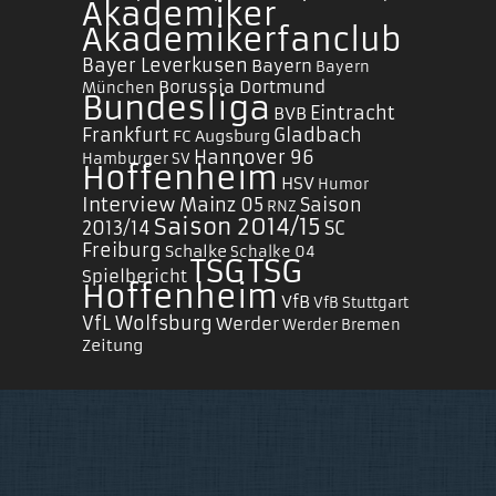
Akademiker
Akademikerfanclub
Bayer Leverkusen
Bayern
Bayern
Borussia Dortmund
München
Bundesliga
Eintracht
BVB
Frankfurt
Gladbach
FC Augsburg
Hannover 96
Hamburger SV
Hoffenheim
HSV
Humor
Interview
Mainz 05
Saison
RNZ
Saison 2014/15
2013/14
SC
Freiburg
Schalke
Schalke 04
TSG
TSG
Spielbericht
Hoffenheim
VfB
VfB Stuttgart
VfL Wolfsburg
Werder
Werder Bremen
Zeitung