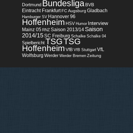
Bundesliga
BVB
Dortmund
Eintracht Frankfurt
Gladbach
FC Augsburg
Hannover 96
Hamburger SV
Hoffenheim
Interview
HSV
Humor
Saison
Mainz 05
Saison 2013/14
RNZ
2014/15
SC Freiburg
Schalke
Schalke 04
TSG
TSG
Spielbericht
Hoffenheim
VfL
VfB
VfB Stuttgart
Wolfsburg
Werder
Zeitung
Werder Bremen