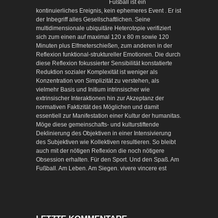
Fußball ist ein
kontinuierliches Ereignis, kein ephemeres Event . Er ist
der Inbegriff alles Gesellschaftlichen. Seine
multidimensionale ubiquitäre Heterotopie verifiziert
sich zum einen auf maximal 120 x 80 m sowie 120
Minuten plus Elfmeterschießen, zum anderen in der
Reflexion funktional-struktureller Emotionen. Die durch
diese Reflexion fokussierter Sensibilität konstatierte
Reduktion sozialer Komplexität ist weniger als
Konzentration von Simplizität zu verstehen, als
vielmehr Basis und Initium intrinsischer wie
extrinsischer Interaktionen hin zur Akzeptanz der
normativen Faktizität des Möglichen und damit
essentiell zur Manifestation einer Kultur der humanitas.
Möge diese gemeinschafts- und kulturstiftende
Deklinierung des Objektiven in einer Intensivierung
des Subjektiven wie Kollektiven resultieren. So bleibt
auch mit der nötigen Reflexion die noch nötigere
Obsession erhalten. Für den Sport. Und den Spaß. Am
Fußball. Am Leben. Am Siegen. vivere vincere est