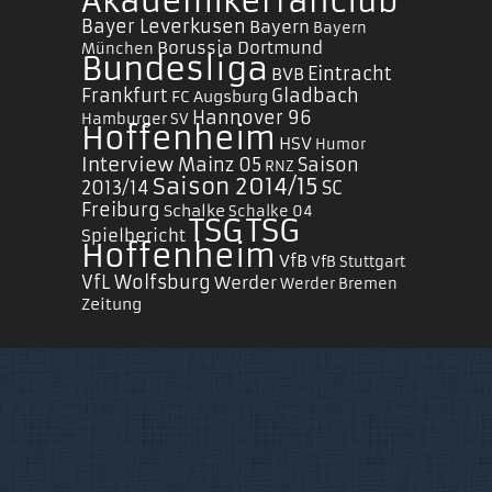
Akademikerfanclub
Bayer Leverkusen
Bayern
Bayern
Borussia Dortmund
München
Bundesliga
Eintracht
BVB
Frankfurt
Gladbach
FC Augsburg
Hannover 96
Hamburger SV
Hoffenheim
HSV
Humor
Interview
Mainz 05
Saison
RNZ
Saison 2014/15
2013/14
SC
Freiburg
Schalke
Schalke 04
TSG
TSG
Spielbericht
Hoffenheim
VfB
VfB Stuttgart
VfL Wolfsburg
Werder
Werder Bremen
Zeitung