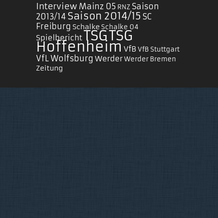
Interview
Mainz 05
Saison
RNZ
Saison 2014/15
2013/14
SC
Freiburg
Schalke
Schalke 04
TSG
TSG
Spielbericht
Hoffenheim
VfB
VfB Stuttgart
VfL Wolfsburg
Werder
Werder Bremen
Zeitung