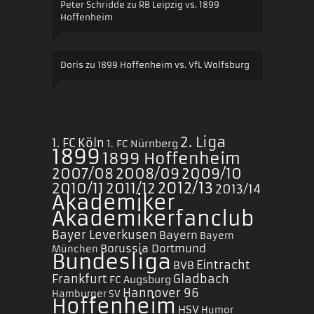
Peter Schridde
zu
RB Leipzig vs. 1899
Hoffenheim
Doris
zu
1899 Hoffenheim vs. VfL Wolfsburg
2. Liga
1. FC Köln
1. FC Nürnberg
1899
1899 Hoffenheim
2007/08
2008/09
2009/10
2010/11
2011/12
2012/13
2013/14
Akademiker
Akademikerfanclub
Bayer Leverkusen
Bayern
Bayern
Borussia Dortmund
München
Bundesliga
Eintracht
BVB
Frankfurt
Gladbach
FC Augsburg
Hannover 96
Hamburger SV
Hoffenheim
HSV
Humor