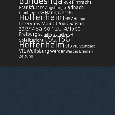
Bundesliga
Eintracht
BVB
Frankfurt
Gladbach
FC Augsburg
Hannover 96
Hamburger SV
Hoffenheim
HSV
Humor
Interview
Mainz 05
Saison
RNZ
Saison 2014/15
2013/14
SC
Freiburg
Schalke
Schalke 04
TSG
TSG
Spielbericht
Hoffenheim
VfB
VfB Stuttgart
VfL Wolfsburg
Werder
Werder Bremen
Zeitung