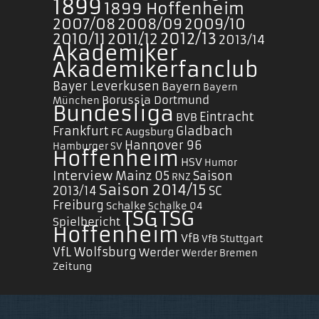
1899
1899 Hoffenheim
2007/08
2008/09
2009/10
2010/11
2011/12
2012/13
2013/14
Akademiker
Akademikerfanclub
Bayer Leverkusen
Bayern
Bayern
Borussia Dortmund
München
Bundesliga
Eintracht
BVB
Frankfurt
Gladbach
FC Augsburg
Hannover 96
Hamburger SV
Hoffenheim
HSV
Humor
Interview
Mainz 05
Saison
RNZ
Saison 2014/15
2013/14
SC
Freiburg
Schalke
Schalke 04
TSG
TSG
Spielbericht
Hoffenheim
VfB
VfB Stuttgart
VfL Wolfsburg
Werder
Werder Bremen
Zeitung