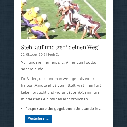
Steh‘ auf und geh‘ deinen Weg!
25. Oktober 2013 |
High Co
Von anderen lernen, z. B.: American Football
sapere aude
Ein Video, das einem in weniger als einer
halben Minute alles vermittelt, was man fürs
Leben braucht und wofür Esoterik-Seminare
mindestens ein halbes Jahr brauchen:
Respektiere die gegebenen Umstände
In …
Weiterlesen…