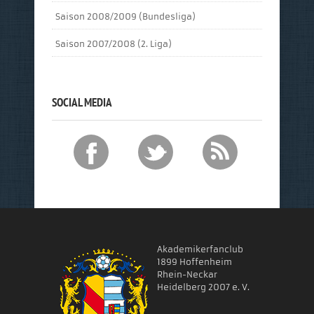
Saison 2008/2009 (Bundesliga)
Saison 2007/2008 (2. Liga)
SOCIAL MEDIA
Akademikerfanclub
1899 Hoffenheim
Rhein-Neckar
Heidelberg 2007 e. V.