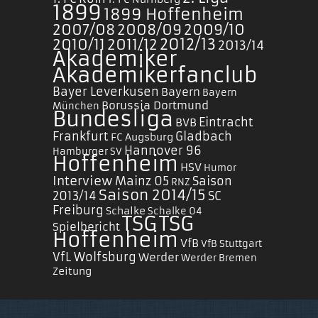
1899
1899 Hoffenheim
2007/08
2008/09
2009/10
2010/11
2011/12
2012/13
2013/14
Akademiker
Akademikerfanclub
Bayer Leverkusen
Bayern
Bayern
Borussia Dortmund
München
Bundesliga
Eintracht
BVB
Frankfurt
Gladbach
FC Augsburg
Hannover 96
Hamburger SV
Hoffenheim
HSV
Humor
Interview
Mainz 05
Saison
RNZ
Saison 2014/15
2013/14
SC
Freiburg
Schalke
Schalke 04
TSG
TSG
Spielbericht
Hoffenheim
VfB
VfB Stuttgart
VfL Wolfsburg
Werder
Werder Bremen
Zeitung