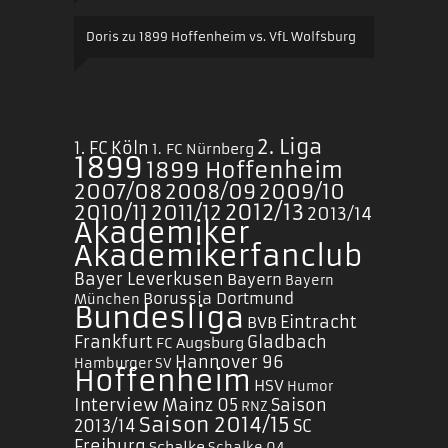
Doris
zu
1899 Hoffenheim vs. VfL Wolfsburg
2. Liga
1. FC Köln
1. FC Nürnberg
1899
1899 Hoffenheim
2007/08
2008/09
2009/10
2010/11
2011/12
2012/13
2013/14
Akademiker
Akademikerfanclub
Bayer Leverkusen
Bayern
Bayern
Borussia Dortmund
München
Bundesliga
Eintracht
BVB
Frankfurt
Gladbach
FC Augsburg
Hannover 96
Hamburger SV
Hoffenheim
HSV
Humor
Interview
Mainz 05
Saison
RNZ
Saison 2014/15
2013/14
SC
Freiburg
Schalke
Schalke 04