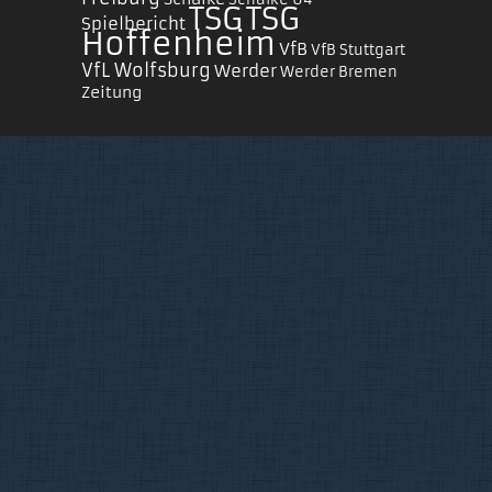
TSG
TSG
Spielbericht
Hoffenheim
VfB
VfB Stuttgart
VfL Wolfsburg
Werder
Werder Bremen
Zeitung