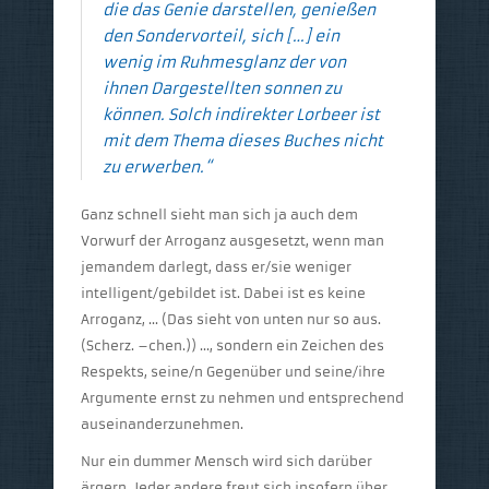
die das Genie darstellen, genießen
den Sondervorteil, sich […] ein
wenig im Ruhmesglanz der von
ihnen Dargestellten sonnen zu
können. Solch indirekter Lorbeer ist
mit dem Thema dieses Buches nicht
zu erwerben.“
Ganz schnell sieht man sich ja auch dem
Vorwurf der Arroganz ausgesetzt, wenn man
jemandem darlegt, dass er/sie weniger
intelligent/gebildet ist. Dabei ist es keine
Arroganz, … (Das sieht von unten nur so aus.
(Scherz. –chen.)) …, sondern ein Zeichen des
Respekts, seine/n Gegenüber und seine/ihre
Argumente ernst zu nehmen und entsprechend
auseinanderzunehmen.
Nur ein dummer Mensch wird sich darüber
ärgern. Jeder andere freut sich insofern über