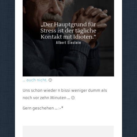
… auch nicht.
🙂
Uns schon wieder n bissi weniger dumm als
noch vor zehn Minuten … 🙂
Gern geschehen … :-*