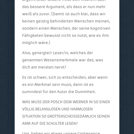
das bessere Argument, als dass er nun mehr
weiß als zuvor. (Damit ist auch klar, dass wir
keinen geistig behinderten Menschen meinen,
sondern einen Menschen, der seine kognitiven
Fähigketen bewusst nicht so nutzt, wie es ihm
möglich wäre.)
Also, geneigte/r Leser/in, welches der
genannten Wesensmerkmale war das, was
dich am meisten nervt?
Es ist schwer, sich zu entscheiden, aber wenn
es ein Merkmal sein muss, dann ist es
zumindest für den Autor die Dummheit.
WAS MUSS DER POSCH DEM WERNER IN SO EINER
VÖLLIG BELANGLOSEN UND HARMLOSEN
SITUATION SO GROTTENSCHEISSEDÄMLICH SEINEN
ARM AUF DIE SCHULTER LEGEN?
Ups, haben wir etwas unsere Contenance