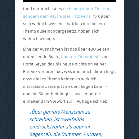
(und natürlich ist es
nicht von Albert Einstein,
sondern dem Psychiater Fritz Perls
🙂 ), aber
sich wirklich wissenschaftlich mit diesem
Thema auseinandergesetzt, haben sich
wirklich wenige.
Eine der Ausnahmen ist das über 400 Seiten
umfassende Buch
„Über die Dummheit“
von
Horst Geyer, das bis heute nichts an seiner
Brisanz verloren hat, was aber auch daran liegt,
dass dieses Thema keinen so wirklich
interessiert, was just an dem liegen kann –
und mit Sicherheit liegt –, was er bereits
einleitend im Vorwort zur 1. Auflage schrieb:
„Über geniale Menschen zu
schreiben, ist zweifellos
eindrucksvoller als über ihr
Gegenteil, die Dummen. Autoren,