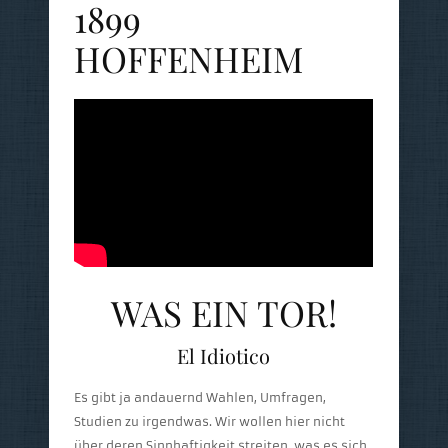
1899
HOFFENHEIM
WAS EIN TOR!
El Idiotico
Es gibt ja andauernd Wahlen, Umfragen,
Studien zu irgendwas. Wir wollen hier nicht
über deren Sinnhaftigkeit streiten, was es sich