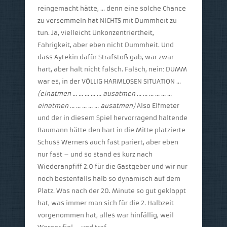
reingemacht hätte, … denn eine solche Chance
zu versemmeln hat NICHTS mit Dummheit zu
tun. Ja, vielleicht Unkonzentriertheit,
Fahrigkeit, aber eben nicht Dummheit. Und
dass Aytekin dafür Strafstoß gab, war zwar
hart, aber halt nicht falsch. Falsch, nein: DUMM
war es, in der VÖLLIG HARMLOSEN SITUATION …
(einatmen … … … … … ausatmen … … … … … …
einatmen … … … … … ausatmen)
Also Elfmeter
und der in diesem Spiel hervorragend haltende
Baumann hätte den hart in die Mitte platzierte
Schuss Werners auch fast pariert, aber eben
nur fast – und so stand es kurz nach
Wiederanpfiff 2:0 für die Gastgeber und wir nur
noch bestenfalls halb so dynamisch auf dem
Platz. Was nach der 20. Minute so gut geklappt
hat, was immer man sich für die 2. Halbzeit
vorgenommen hat, alles war hinfällig, weil