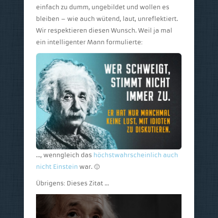
einfach zu dumm, ungebildet und wollen es
bleiben – wie auch wütend, laut, unreflektiert.
Wir respektieren diesen Wunsch. Weil ja mal
ein intelligenter Mann formulierte:
…, wenngleich das
höchstwahrscheinlich auch
nicht Einstein
war. 🙂
Übrigens: Dieses Zitat …