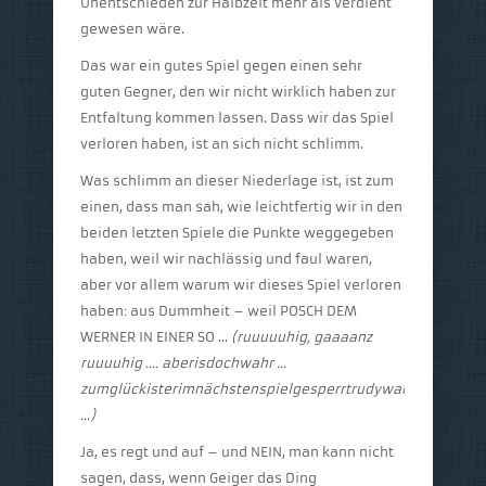
Unentschieden zur Halbzeit mehr als verdient
gewesen wäre.
Das war ein gutes Spiel gegen einen sehr
guten Gegner, den wir nicht wirklich haben zur
Entfaltung kommen lassen. Dass wir das Spiel
verloren haben, ist an sich nicht schlimm.
Was schlimm an dieser Niederlage ist, ist zum
einen, dass man sah, wie leichtfertig wir in den
beiden letzten Spiele die Punkte weggegeben
haben, weil wir nachlässig und faul waren,
aber vor allem warum wir dieses Spiel verloren
haben: aus Dummheit – weil POSCH DEM
WERNER IN EINER SO …
(ruuuuuhig, gaaaanz
ruuuuhig …. aberisdochwahr …
zumglückisterimnächstenspielgesperrtrudywaresdiesmal
…)
Ja, es regt und auf – und NEIN, man kann nicht
sagen, dass, wenn Geiger das Ding