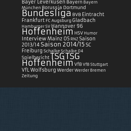
Bayer Leverkusen
Bayern
Bayern
Borussia Dortmund
München
Bundesliga
Eintracht
BVB
Frankfurt
Gladbach
FC Augsburg
Hannover 96
Hamburger SV
Hoffenheim
HSV
Humor
Interview
Mainz 05
Saison
RNZ
Saison 2014/15
2013/14
SC
Freiburg
Schalke
Schalke 04
TSG
TSG
Spielbericht
Hoffenheim
VfB
VfB Stuttgart
VfL Wolfsburg
Werder
Werder Bremen
Zeitung