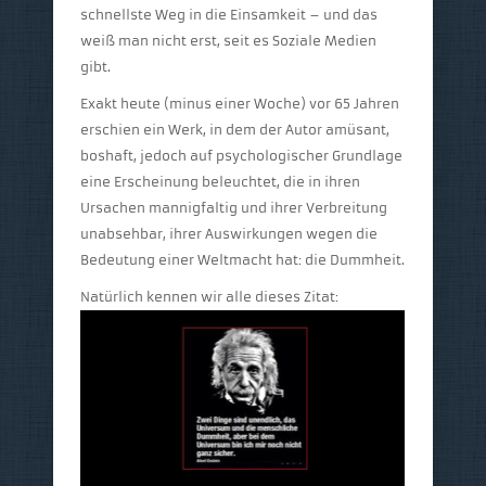
schnellste Weg in die Einsamkeit – und das
weiß man nicht erst, seit es Soziale Medien
gibt.
Exakt heute (minus einer Woche) vor 65 Jahren
erschien ein Werk, in dem der Autor amüsant,
boshaft, jedoch auf psychologischer Grundlage
eine Erscheinung beleuchtet, die in ihren
Ursachen mannigfaltig und ihrer Verbreitung
unabsehbar, ihrer Auswirkungen wegen die
Bedeutung einer Weltmacht hat: die Dummheit.
Natürlich kennen wir alle dieses Zitat: