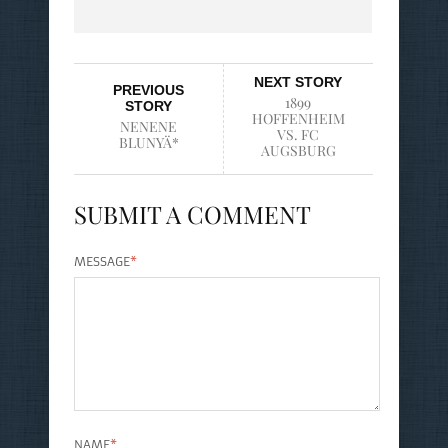
NEXT STORY
PREVIOUS
1899
STORY
HOFFENHEIM
NENENE
VS. FC
BLUNYÄ*
AUGSBURG
SUBMIT A COMMENT
MESSAGE
*
NAME
*