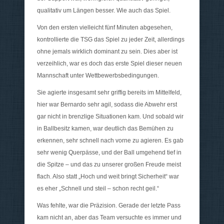
qualitativ um Längen besser. Wie auch das Spiel.
Von den ersten vielleicht fünf Minuten abgesehen,
kontrollierte die TSG das Spiel zu jeder Zeit, allerdings
ohne jemals wirklich dominant zu sein. Dies aber ist
verzeihlich, war es doch das erste Spiel dieser neuen
Mannschaft unter Wettbewerbsbedingungen.
Sie agierte insgesamt sehr griffig bereits im Mittelfeld,
hier war Bernardo sehr agil, sodass die Abwehr erst
gar nicht in brenzlige Situationen kam. Und sobald wir
in Ballbesitz kamen, war deutlich das Bemühen zu
erkennen, sehr schnell nach vorne zu agieren. Es gab
sehr wenig Querpässe, und der Ball umgehend tief in
die Spitze – und das zu unserer großen Freude meist
flach. Also statt „Hoch und weit bringt Sicherheit“ war
es eher „Schnell und steil – schon recht geil.“
Was fehlte, war die Präzision. Gerade der letzte Pass
kam nicht an, aber das Team versuchte es immer und