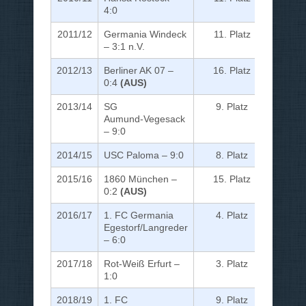
4:0
2011/12
Germania Windeck
11. Platz
– 3:1 n.V.
2012/13
Berliner AK 07 –
16. Platz
0:4
(AUS)
2013/14
SG
9. Platz
Aumund‑Vegesack
– 9:0
2014/15
USC Paloma – 9:0
8. Platz
2015/16
1860 München –
15. Platz
0:2
(AUS)
2016/17
1. FC Germania
4. Platz
Egestorf/Langreder
– 6:0
2017/18
Rot‑Weiß Erfurt –
3. Platz
1:0
2018/19
1. FC
9. Platz