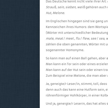
Das Deutsche kennt nicht viele ihrer Art:
Strauß
,
sein
,
sieben
,
weiß
gehören auch d
Hut
,
Melone
.
Im Englischen hingegen sind sie gang un
Kennzeichen ihres Humors: dem Wortsp
(Wörter mit unterschiedlicher Bedeutung 
male
,
meat
/
meet
,
flu
/
flew
,
see
/
sea
,
w
zählen die oben genannten, Wörter mit u
sogenannter Homonyme.
So kann man auf einen Ball gehen, aber a
Man kann ein Tor sein oder eines erzielen
Man kann auf der Hut sein oder einen tr
Zum Beispiel eine Melone, die man aber
Ja, geneigte/r Leser/in, stimmt, toll, da
denn auch das kann eine Hutform sein, e
röhrenförmiger Hohlkörper, in einer Kol
Und ja, geneigte/r Leserin, das hat alles