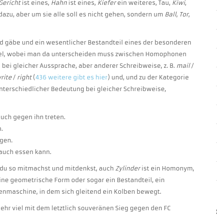
Gericht
ist eines,
Hahn
ist eines,
Kiefer
ein weiteres, Tau,
Kiwi
,
azu, aber um sie alle soll es nicht gehen, sondern um
Ball
,
Tor
,
d gäbe und ein wesentlicher Bestandteil eines der besonderen
iel, wobei man da unterscheiden muss zwischen Homophonen
bei gleicher Aussprache, aber anderer Schreibweise, z. B.
mail
/
rite
/
right
(
436 weitere gibt es hier
) und, und zu der Kategorie
nterschiedlicher Bedeutung bei gleicher Schreibweise,
uch gegen ihn treten.
.
agen.
 auch essen kann.
ss du so mitmachst und mitdenkst, auch
Zylinder
ist ein Homonym,
ine geometrische Form oder sogar ein Bestandteil, ein
benmaschine, in dem sich gleitend ein Kolben bewegt.
 sehr viel mit dem letztlich souveränen Sieg gegen den FC