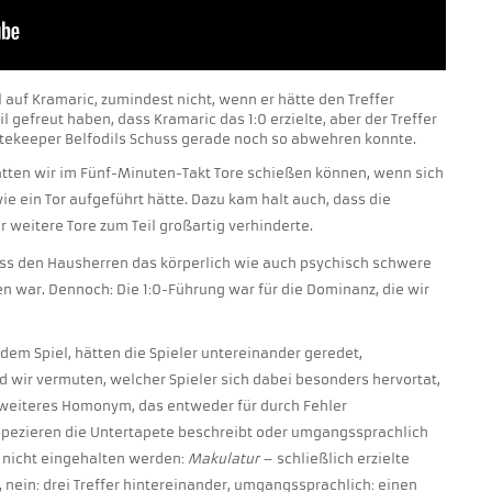
al auf Kramaric, zumindest nicht, wenn er hätte den Treffer
l gefreut haben, dass Kramaric das 1:0 erzielte, aber der Treffer
tekeeper Belfodils Schuss gerade noch so abwehren konnte.
ätten wir im Fünf-Minuten-Takt Tore schießen können, wenn sich
ie ein Tor aufgeführt hätte. Dazu kam halt auch, dass die
 weitere Tore zum Teil großartig verhinderte.
ss den Hausherren das körperlich wie auch psychisch schwere
n war. Dennoch: Die 1:0-Führung war für die Dominanz, die wir
dem Spiel, hätten die Spieler untereinander geredet,
d wir vermuten, welcher Spieler sich dabei besonders hervortat,
 weiteres Homonym, das entweder für durch Fehler
pezieren die Untertapete beschreibt oder umgangssprachlich
e nicht eingehalten werden:
Makulatur
– schließlich erzielte
ei, nein: drei Treffer hintereinander, umgangssprachlich: einen