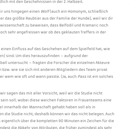
lich mit den Geschehnissen in der 2. Halbzeit.
ir uns hingegen einen
Wolf
(auch ein Homonym, schließlich
 das größte Raubtier aus der Familie der Hunde), weil wir dir
wissenschaft zu beweisen, dass Belfodil und Kramaric noch
noch sehr angefressen war ob des geklauten Treffers in der
 einen Einfluss auf das Geschehen auf dem Spielfeld hat, wie
n) sind. Um dies herauszufinden – aufgrund der
all untersucht – fragten die Forscher die einzelnen Akteure
n bzw. wie sie sich mit anderen Mitgliedern des Team privat
wer wem wie oft und wann passte. (Ja, auch
Pass
ist ein solches
r sagen das mit aller Vorsicht, weil wir die Studie nicht
sein soll, wobei diese weichen Faktoren in Frauenteams eine
 innerhalb der Mannschaft gehabt haben soll als in
n die Studie nicht, deshalb können wir das nicht belegen. Auch
 eigentlich über die kompletten 90 Minuten ein Zeichen für die
est die Abkehr von Attributen, die früher zumindest als sehr