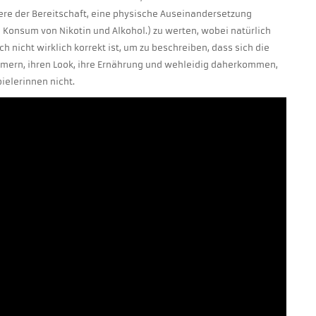
e der Bereitschaft, eine physische Auseinandersetzung
onsum von Nikotin und Alkohol.) zu werten, wobei natürlich
ch nicht wirklich korrekt ist, um zu beschreiben, dass sich die
ümmern, ihren Look, ihre Ernährung und wehleidig daherkommen,
ielerinnen nicht.