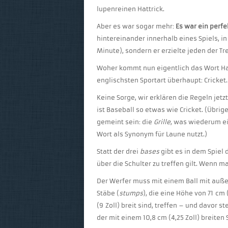
lupenreinen Hattrick.
Aber es war sogar mehr:
Es war ein perfe
hintereinander innerhalb eines Spiels, in
Minute), sondern er erzielte jeden der Tr
Woher kommt nun eigentlich das Wort Hat
englischsten Sportart überhaupt: Cricket.
Keine Sorge, wir erklären die Regeln jetzt
ist Baseball so etwas wie Cricket. (Übr
gemeint sein: die
Grille
, was wiederum e
Wort als Synonym für Laune nutzt.)
Statt der drei
bases
gibt es in dem Spiel d
über die Schulter zu treffen gilt. Wenn m
Der Werfer muss mit einem Ball mit auße
Stäbe (
stumps
), die eine Höhe von 71 c
(9 Zoll) breit sind, treffen – und davor s
der mit einem 10,8 cm (4,25 Zoll) breiten