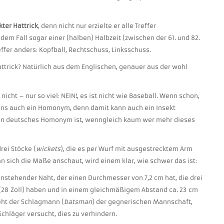
kter Hattrick
, denn nicht nur erzielte er alle Treffer
 dem Fall sogar einer (halben) Halbzeit (zwischen der 61. und 82.
effer anders: Kopfball, Rechtschuss, Linksschuss.
trick? Natürlich aus dem Englischen, genauer aus der wohl
 nicht – nur so viel: NEIN!, es ist nicht wie Baseball. Wenn schon,
igens auch ein Homonym, denn damit kann auch ein Insekt
in deutsches Homonym ist, wenngleich kaum wer mehr dieses
rei Stöcke (
wickets
), die es per Wurf mit ausgestrecktem Arm
an sich die Maße anschaut, wird einem klar, wie schwer das ist:
nstehender Naht, der einen Durchmesser von 7,2 cm hat, die drei
m (28 Zoll) haben und in einem gleichmäßigem Abstand ca. 23 cm
teht der Schlagmann (
batsman
) der gegnerischen Mannschaft,
 Schläger versucht, dies zu verhindern.