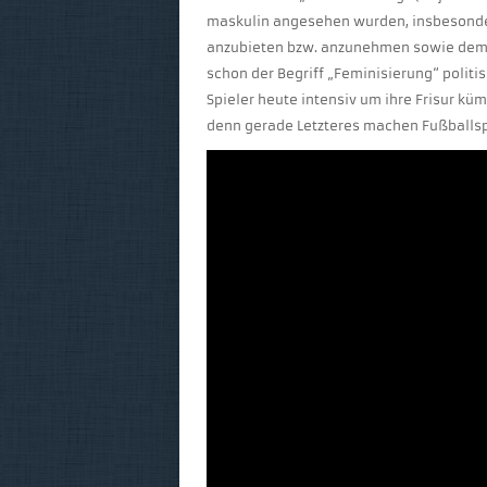
maskulin angesehen wurden, insbesonder
anzubieten bzw. anzunehmen sowie dem K
schon der Begriff „Feminisierung“ politis
Spieler heute intensiv um ihre Frisur k
denn gerade Letzteres machen Fußballsp