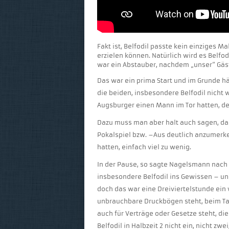
Fakt ist, Belfodil passte kein einziges M
erzielen können. Natürlich wird es Belfodi
war ein Abstauber, nachdem „unser“ Gäs
Das war ein prima Start und im Grunde h
die beiden, insbesondere Belfodil nicht w
Augsburger einen Mann im Tor hatten, der
Dazu muss man aber halt auch sagen, da
Pokalspiel bzw. –Aus deutlich anzumerke
hatten, einfach viel zu wenig.
In der Pause, so sagte Nagelsmann nach 
insbesondere Belfodil ins Gewissen – un
doch das war eine Dreiviertelstunde ein
unbrauchbare Druckbögen steht, beim Ta
auch für Verträge oder Gesetze steht, di
Belfodil in Halbzeit 2 nicht ein, nicht zw