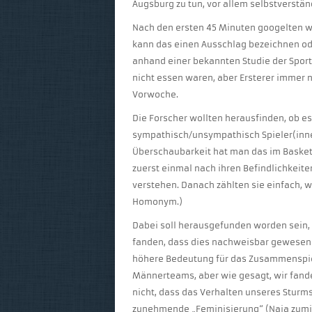
Augsburg zu tun, vor allem selbstverständ
Nach den ersten 45 Minuten googelten w
kann das einen Ausschlag bezeichnen oder
anhand einer bekannten Studie der Sport
nicht essen waren, aber Ersterer immer 
Vorwoche.
Die Forscher wollten herausfinden, ob es
sympathisch/unsympathisch Spieler(inne
Überschaubarkeit hat man das im Basketb
zuerst einmal nach ihren Befindlichkeite
verstehen. Danach zählten sie einfach, 
Homonym.)
Dabei soll herausgefunden worden sein, wi
fanden, dass dies nachweisbar gewesen 
höhere Bedeutung für das Zusammenspiel
Männerteams, aber wie gesagt, wir fande
nicht, dass das Verhalten unseres Sturms
zunehmende „Feminisierung“ (Naja zumind