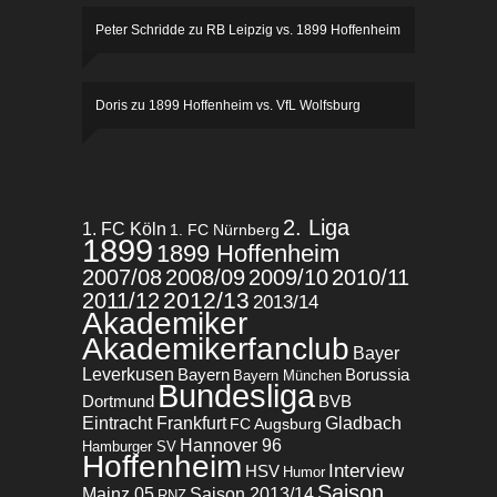
Peter Schridde
zu
RB Leipzig vs. 1899 Hoffenheim
Doris
zu
1899 Hoffenheim vs. VfL Wolfsburg
2. Liga
1. FC Köln
1. FC Nürnberg
1899
1899 Hoffenheim
2007/08
2008/09
2009/10
2010/11
2012/13
2011/12
2013/14
Akademiker
Akademikerfanclub
Bayer
Leverkusen
Bayern
Borussia
Bayern München
Bundesliga
BVB
Dortmund
Eintracht Frankfurt
Gladbach
FC Augsburg
Hannover 96
Hamburger SV
Hoffenheim
Interview
HSV
Humor
Saison
Mainz 05
Saison 2013/14
RNZ