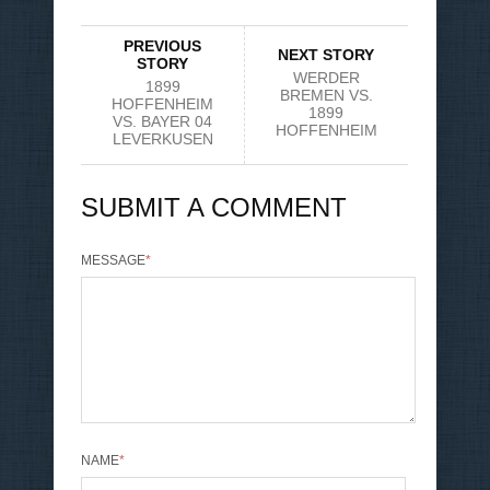
PREVIOUS
NEXT STORY
STORY
WERDER
1899
BREMEN VS.
HOFFENHEIM
1899
VS. BAYER 04
HOFFENHEIM
LEVERKUSEN
SUBMIT A COMMENT
MESSAGE
*
NAME
*