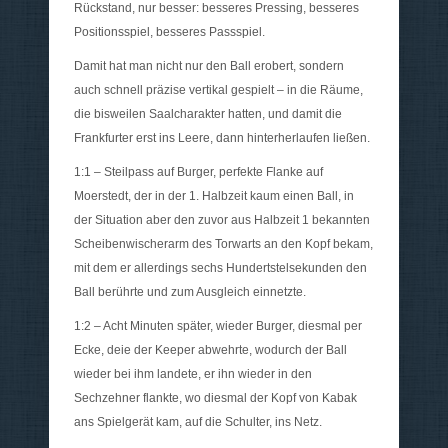
Rückstand, nur besser: besseres Pressing, besseres
Positionsspiel, besseres Passspiel.
Damit hat man nicht nur den Ball erobert, sondern
auch schnell präzise vertikal gespielt – in die Räume,
die bisweilen Saalcharakter hatten, und damit die
Frankfurter erst ins Leere, dann hinterherlaufen ließen.
1:1 – Steilpass auf Burger, perfekte Flanke auf
Moerstedt, der in der 1. Halbzeit kaum einen Ball, in
der Situation aber den zuvor aus Halbzeit 1 bekannten
Scheibenwischerarm des Torwarts an den Kopf bekam,
mit dem er allerdings sechs Hundertstelsekunden den
Ball berührte und zum Ausgleich einnetzte.
1:2 – Acht Minuten später, wieder Burger, diesmal per
Ecke, deie der Keeper abwehrte, wodurch der Ball
wieder bei ihm landete, er ihn wieder in den
Sechzehner flankte, wo diesmal der Kopf von Kabak
ans Spielgerät kam, auf die Schulter, ins Netz.