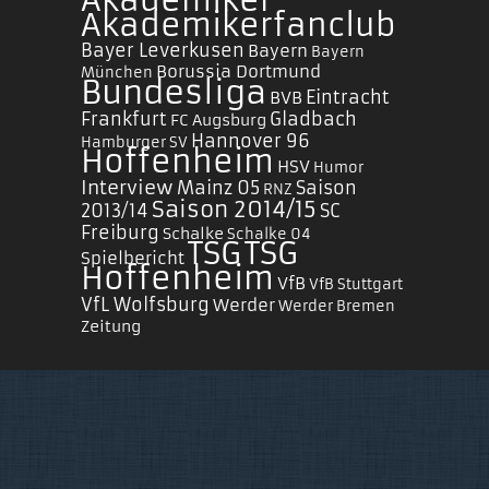
Akademiker
Akademikerfanclub
Bayer Leverkusen
Bayern
Bayern
Borussia Dortmund
München
Bundesliga
Eintracht
BVB
Frankfurt
Gladbach
FC Augsburg
Hannover 96
Hamburger SV
Hoffenheim
HSV
Humor
Interview
Mainz 05
Saison
RNZ
Saison 2014/15
2013/14
SC
Freiburg
Schalke
Schalke 04
TSG
TSG
Spielbericht
Hoffenheim
VfB
VfB Stuttgart
VfL Wolfsburg
Werder
Werder Bremen
Zeitung