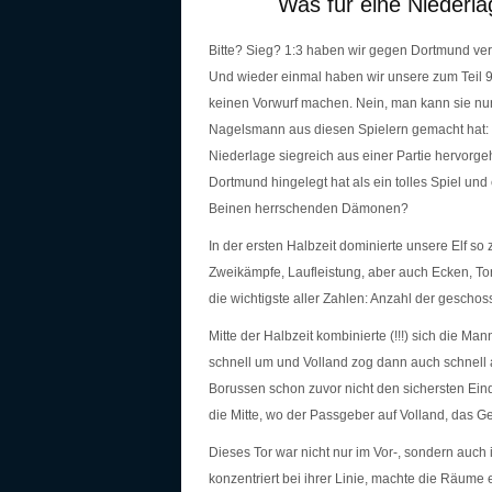
Was für eine Niederlag
Bitte? Sieg? 1:3 haben wir gegen Dortmund ve
Und wieder einmal haben wir unsere zum Teil 
keinen Vorwurf machen. Nein, man kann sie nu
Nagelsmann aus diesen Spielern gemacht hat: e
Niederlage siegreich aus einer Partie hervorge
Dortmund hingelegt hat als ein tolles Spiel und
Beinen herrschenden Dämonen?
In der ersten Halbzeit dominierte unsere Elf so 
Zweikämpfe, Laufleistung, aber auch Ecken, Tors
die wichtigste aller Zahlen: Anzahl der geschos
Mitte der Halbzeit kombinierte (!!!) sich die M
schnell um und Volland zog dann auch schnell au
Borussen schon zuvor nicht den sichersten Ein
die Mitte, wo der Passgeber auf Volland, das 
Dieses Tor war nicht nur im Vor-, sondern auch
konzentriert bei ihrer Linie, machte die Räume 