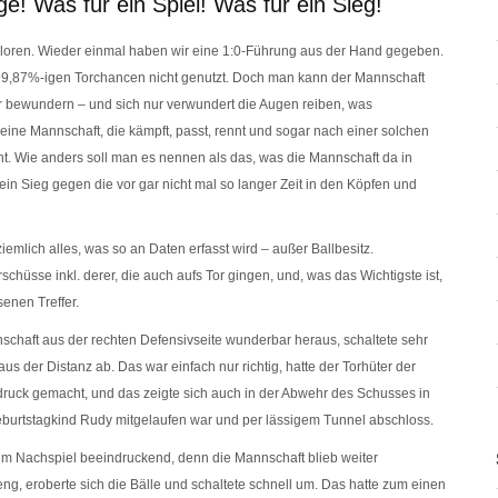
e! Was für ein Spiel! Was für ein Sieg!
rloren. Wieder einmal haben wir eine 1:0-Führung aus der Hand gegeben.
99,87%-igen Torchancen nicht genutzt. Doch man kann der Mannschaft
r bewundern – und sich nur verwundert die Augen reiben, was
ine Mannschaft, die kämpft, passt, rennt und sogar nach einer solchen
ht. Wie anders soll man es nennen als das, was die Mannschaft da in
 ein Sieg gegen die vor gar nicht mal so langer Zeit in den Köpfen und
ziemlich alles, was so an Daten erfasst wird – außer Ballbesitz.
chüsse inkl. derer, die auch aufs Tor gingen, und, was das Wichtigste ist,
senen Treffer.
annschaft aus der rechten Defensivseite wunderbar heraus, schaltete sehr
s der Distanz ab. Das war einfach nur richtig, hatte der Torhüter der
druck gemacht, und das zeigte sich auch in der Abwehr des Schusses in
Geburtstagkind Rudy mitgelaufen war und per lässigem Tunnel abschloss.
 im Nachspiel beeindruckend, denn die Mannschaft blieb weiter
eng, eroberte sich die Bälle und schaltete schnell um. Das hatte zum einen