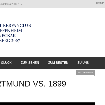
HOME
idelberg 2007 e. V.
 GLÜCK
ZUM SEHEN
ZUM BESTEN
ZU UNS
No Comments
TMUND VS. 1899