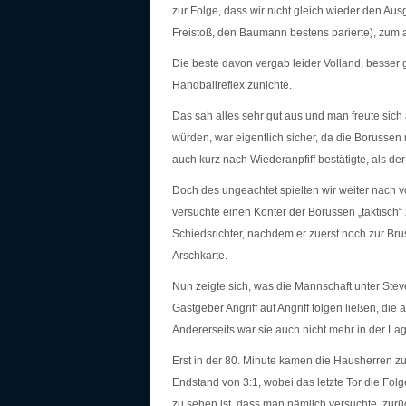
zur Folge, dass wir nicht gleich wieder den Au
Freistoß, den Baumann bestens parierte), zum
Die beste davon vergab leider Volland, besser 
Handballreflex zunichte.
Das sah alles sehr gut aus und man freute sich 
würden, war eigentlich sicher, da die Borusse
auch kurz nach Wiederanpfiff bestätigte, als 
Doch des ungeachtet spielten wir weiter nach vo
versuchte einen Konter der Borussen „taktisch
Schiedsrichter, nachdem er zuerst noch zur Brust
Arschkarte.
Nun zeigte sich, was die Mannschaft unter Stev
Gastgeber Angriff auf Angriff folgen ließen, di
Andererseits war sie auch nicht mehr in der Lag
Erst in der 80. Minute kamen die Hausherren z
Endstand von 3:1, wobei das letzte Tor die Fol
zu sehen ist, dass man nämlich versuchte, zur