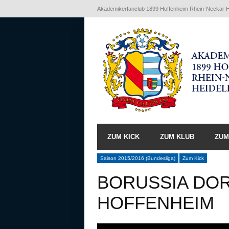
Akademikerfanclub 1899 Hoffenheim Rhein-Neckar He
ZUM KICK
ZUM KLUB
ZUM
Saison 2015/2016 (Bundesliga)
Zum Kick
BORUSSIA DOR
HOFFENHEIM