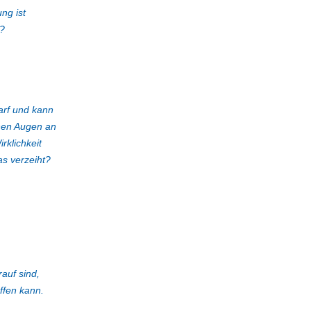
ng ist
n?
arf und kann
nen Augen an
rklichkeit
as verzeiht?
rauf sind,
ffen kann.