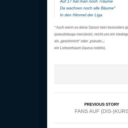
Auf 17 hat man noch Träume
Da wachsen noch alle Bäume*
In den Himmel der Liga.
* Auch wenn es diese Saison kein besonders g
(pseudotsuga menziesii), reicht uns ein niedri
als „gewöhnlich“ oder „pseudo-„:
ein Lorbeerbaum (laurus nobilis).
PREVIOUS STORY
FANS AUF (DIS-)KUR