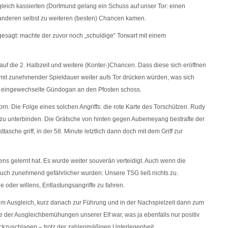
sgleich kassierten (Dortmund gelang ein Schuss auf unser Tor: einen
 anderen selbst zu weiteren (besten) Chancen kamen.
gesagt: machte der zuvor noch „schuldige“ Torwart mit einem
auf die 2. Halbzeit und weitere (Konter-)Chancen. Dass diese sich eröffnen
n mit zunehmender Spieldauer weiter aufs Tor drücken würden, was sich
der eingewechselte Gündogan an den Pfosten schoss.
rn. Die Folge eines solchen Angriffs: die rote Karte des Torschützen. Rudy
“ zu unterbinden. Die Grätsche von hinten gegen Aubemeyang bestrafte der
tasche griff, in der 58. Minute letztlich dann doch mit dem Griff zur
ens gelernt hat. Es wurde weiter souverän verteidigt. Auch wenn die
e auch zunehmend gefährlicher wurden: Unsere TSG ließ nichts zu.
e oder willens, Entlastungsangriffe zu fahren.
um Ausgleich, kurz danach zur Führung und in der Nachspielzeit dann zum
ge der Ausgleichbemühungen unserer Elf war, was ja ebenfalls nur positiv
ückzuschlagen – trotz der zahlenmäßigen Unterlegenheit.