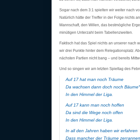
Sogar nach dem 3:1 spielten wir weiter nach vor
Natürlich hätte der Treffer in der Folge nichts 
Mannschaft, den Willen, das bestmögliche Ergeb
minütigen Unterzahl beim Tabellenzweiten.
Faktisch hat das Spiel nichts an unserer nach w
wir drei Punkte hinter dem Relegationsplatz. A
nächsten Partien nicht bang – und bereits Mitt
Und so singen wir am letzten Spieltag des Febr
Auf 17 hat man noch Träume
Da wachsen dann doch noch Bäume*
In den Himmel der Liga.
Auf 17 kann man noch hoffen
Da sind die Wege noch offen
In den Himmel der Liga.
In all den Jahren haben wir erfahren
Dass mancher der Träume zerranne