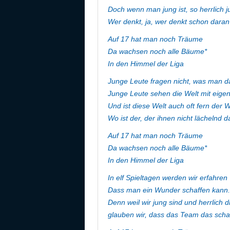
Doch wenn man jung ist, so herrlich ju
Wer denkt, ja, wer denkt schon dara
Auf 17 hat man noch Träume
Da wachsen noch alle Bäume*
In den Himmel der Liga
Junge Leute fragen nicht, was man d
Junge Leute sehen die Welt mit eige
Und ist diese Welt auch oft fern der Wi
Wo ist der, der ihnen nicht lächelnd d
Auf 17 hat man noch Träume
Da wachsen noch alle Bäume*
In den Himmel der Liga
In elf Spieltagen werden wir erfahren
Dass man ein Wunder schaffen kann.
Denn weil wir jung sind und herrlich d
glauben wir, dass das Team das scha