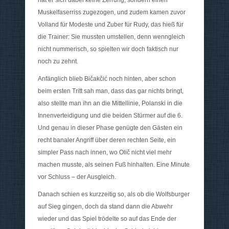
hat er sich dabei keine Zerrung, sondern einen
Muskelfaserriss zugezogen, und zudem kamen zuvor
Volland für Modeste und Zuber für Rudy, das hieß für
die Trainer: Sie mussten umstellen, denn wenngleich
nicht nummerisch, so spielten wir doch faktisch nur
noch zu zehnt.
Anfänglich blieb Bičakčić noch hinten, aber schon
beim ersten Tritt sah man, dass das gar nichts bringt,
also stellte man ihn an die Mittellinie, Polanski in die
Innenverteidigung und die beiden Stürmer auf die 6.
Und genau in dieser Phase genügte den Gästen ein
recht banaler Angriff über deren rechten Seite, ein
simpler Pass nach innen, wo Olič nicht viel mehr
machen musste, als seinen Fuß hinhalten. Eine Minute
vor Schluss – der Ausgleich.
Danach schien es kurzzeitig so, als ob die Wolfsburger
auf Sieg gingen, doch da stand dann die Abwehr
wieder und das Spiel trödelte so auf das Ende der