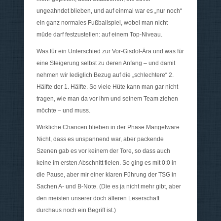
ungeahndet blieben, und auf einmal war es „nur noch“
ein ganz normales Fußballspiel, wobei man nicht
müde darf festzustellen: auf einem Top-Niveau.
Was für ein Unterschied zur Vor-Gisdol-Ära und was für
eine Steigerung selbst zu deren Anfang – und damit
nehmen wir lediglich Bezug auf die „schlechtere“ 2.
Hälfte der 1. Hälfte. So viele Hüte kann man gar nicht
tragen, wie man da vor ihm und seinem Team ziehen
möchte – und muss.
Wirkliche Chancen blieben in der Phase Mangelware.
Nicht, dass es unspannend war, aber packende
Szenen gab es vor keinem der Tore, so dass auch
keine im ersten Abschnitt fielen. So ging es mit 0:0 in
die Pause, aber mir einer klaren Führung der TSG in
Sachen A- und B-Note. (Die es ja nicht mehr gibt, aber
den meisten unserer doch älteren Leserschaft
durchaus noch ein Begriff ist.)