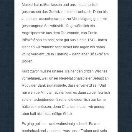
Muskel hat reißen lassen und uns metaphorisch
gesprochen das Genick zumindest anbrach. Denn bis
zu diesem ausnahmsweise zur Verteidigung genutzte
gesprungene Seitwärtstritt, für gewöhnlich ein
Angriffpoomse aus dem Taekwondo, von Ermin
Bičakčić sah es sehr, sehr gut aus für die TSG. Hinten
standen wir zumeist sehr sicher und lagen bis dahin
völlig verdient 1:0 in Führung – dann aber Bičakčić am
Boden.
Kurz zuvor musste unsere Trainer den dritten Wechsel
vornehmen, weil unser Neu-Nationalspieler Sebastian
Rudy der Bank signalisierte, dass er verletzt sei. Und
nur wenige Minuten später kam es dann zu der letztlich
spielentscheidenden Szene, die eigentlich gar keine
hätte sein müssen, denn Chancen hatten wir genug,
aber halt nicht das nötige Glück.
Es ging gut los – und wahnsinnig schnell. Es war
beeindruckend zu sehen, was unser Trainer und sein