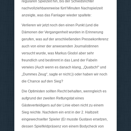
regulären Spielzeit hin, bis der Schiedsrichter
nachvollziehbarerweise fünf Minuten Nachspielzeit
anzeigte, was das Fanlager wieder spaltete:
Verlieren wir jetzt noch den einen Punkt (und die
Dämonen der Vergangenheit wurden in Erinnerung
gerufen, was auf der anschließenden Pressekonferenz
auch von einer der anwesenden Journalistinnen
versucht wurde, was Markus Gisdol aber sehr
freundlich und bestimmt in das Land der Fabeln
verwies (Auch wenn es danach klang, „Quatsch!“ und
„Dummes Zeug“, sagte er nicht.)) oder haben wir noch
die Chance auf den Sieg?
Die Optimisten sollten Recht behalten, wenngleich es
aufgrund der zweiten Rettungstat eines
Gästeverteidigers auf der Linie eben nicht zu einem
Sieg reichte. Nachdem ein erst in der 2. Halbzeit
eingewechselter Spieler (Er musste Gustavo ersetzen,
dessen Spielfeldpräsenz von einem Bodycheck von