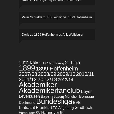
Doris
zu
FC Augsburg vs. 1899 Hoffenheim
Peter Schridde
zu
RB Leipzig vs. 1899 Hoffenheim
Doris
zu
1899 Hoffenheim vs. VfL Wolfsburg
2. Liga
1. FC Köln
1. FC Nürnberg
1899
1899 Hoffenheim
2007/08
2008/09
2009/10
2010/11
2012/13
2011/12
2013/14
Akademiker
Akademikerfanclub
Bayer
Leverkusen
Bayern
Borussia
Bayern München
Bundesliga
BVB
Dortmund
Eintracht Frankfurt
Gladbach
FC Augsburg
Hannover 96
Hamburger SV