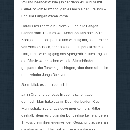
Volland beendet wurde.) in der dann 94. Minute mit
Gelb-Rot vom Platz flog, gab es noch einen Freistoß –
und alle Langen waren vorne.
Daraus resultierte ein Eckstoß – und alle Langen
blieben vorn. Doch es war weder Szalais noch Süles
Kopf, der den Ball perfekt und wuchtig traf, sondern der
von Andreas Beck, der das aber auch perfekt machte.
Hart, flach, wuchtig ging das Spielgerät in Richtung Tor,
die Fäuste waren schon wie die Stimmbänder
gespannt, der Torwart geschlagen, aber dann schnellte
eben wieder Jungs Bein vor.
Somit blieb es dann beim 1:1.
Ja, in Ordnung geht das Ergebnis schon, aber
dennoch: Man hätte das im Duell der beiden Ritter-
Mannschaften durchaus gewinnen können. (Ritter
deshalb, denn es gibt in der Bundesliga keine anderen
Trikots, die in ihrer eigenwilligen Gestaltung so sehr an
die ehedeme Emblematik erinnern wie die von