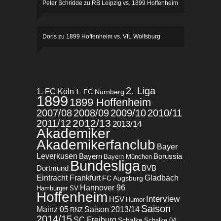
Peter Schridde
zu
RB Leipzig vs. 1899 Hoffenheim
Doris
zu
1899 Hoffenheim vs. VfL Wolfsburg
2. Liga
1. FC Köln
1. FC Nürnberg
1899
1899 Hoffenheim
2007/08
2008/09
2009/10
2010/11
2012/13
2011/12
2013/14
Akademiker
Akademikerfanclub
Bayer
Leverkusen
Bayern
Borussia
Bayern München
Bundesliga
BVB
Dortmund
Eintracht Frankfurt
Gladbach
FC Augsburg
Hannover 96
Hamburger SV
Hoffenheim
Interview
HSV
Humor
Saison
Mainz 05
Saison 2013/14
RNZ
2014/15
SC Freiburg
Schalke
Schalke 04