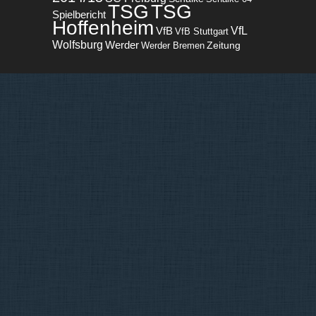
TSG
TSG
Spielbericht
Hoffenheim
VfL
VfB
VfB Stuttgart
Wolfsburg
Werder
Zeitung
Werder Bremen