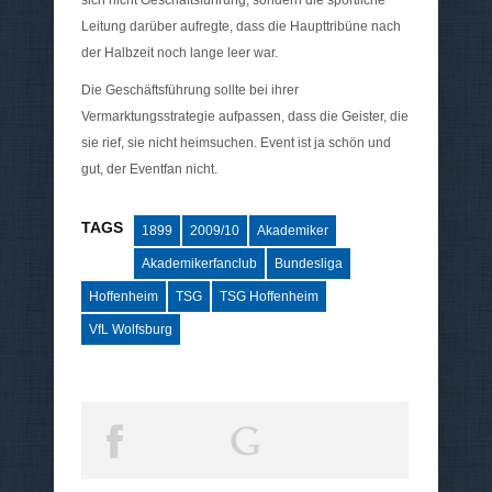
Leitung darüber aufregte, dass die Haupttribüne nach
der Halbzeit noch lange leer war.
Die Geschäftsführung sollte bei ihrer
Vermarktungsstrategie aufpassen, dass die Geister, die
sie rief, sie nicht heimsuchen. Event ist ja schön und
gut, der Eventfan nicht.
TAGS
1899
2009/10
Akademiker
Akademikerfanclub
Bundesliga
Hoffenheim
TSG
TSG Hoffenheim
VfL Wolfsburg