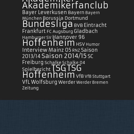
Akademikerfanclub
Bayer Leverkusen
Bayern
Bayern
Borussia Dortmund
München
Bundesliga
Eintracht
BVB
Frankfurt
Gladbach
FC Augsburg
Hannover 96
Hamburger SV
Hoffenheim
HSV
Humor
Interview
Mainz 05
Saison
RNZ
Saison 2014/15
2013/14
SC
Freiburg
Schalke
Schalke 04
TSG
TSG
Spielbericht
Hoffenheim
VfB
VfB Stuttgart
VfL Wolfsburg
Werder
Werder Bremen
Zeitung