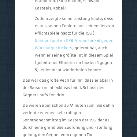
etablieren. (Kirschbaum, Schwäbe,
Casteels, Kobel).
Zudem zeigte seine Leistung heute, dass
er aus seinen Fehlern aus seinem letzten
Pflichtspieleinsatz für die TSG (
1.
Rundenspiel im DFB-Vereinspokal gegen
Würzburger Kickers
) gelernt hat, auch
wenn er seine größte Tat in diesem Spiel
(gehaltener Elfmeter im finalen 5 gegen
5) leider nicht wiederholen konnte.
Das war das große Pech für ihn, dass er aber in
der Saison nicht exklusiv hat. 1. Schuss des
Gegners aufs Tor, drin.
Da waren aber schon 26 Minuten rum. Bis dahin
verlebte er einen sehr ruhigen
Sonntagnachmittag im Kasten der TSG, der es
durch eine grandiose Zuordnung und -stellung
gelang, den Gegner vom eigenen Tor