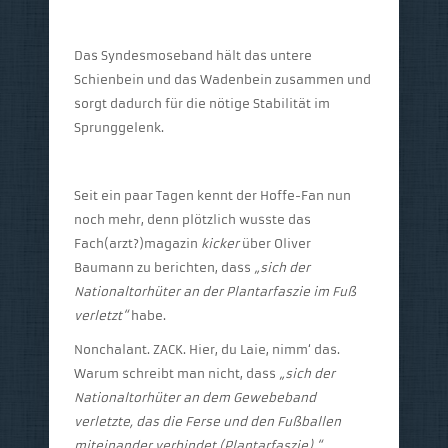
Das Syndesmoseband hält das untere
Schienbein und das Wadenbein zusammen und
sorgt dadurch für die nötige Stabilität im
Sprunggelenk.
Seit ein paar Tagen kennt der Hoffe-Fan nun
noch mehr, denn plötzlich wusste das
Fach(arzt?)magazin
kicker
über Oliver
Baumann zu berichten, dass
„sich der
Nationaltorhüter an der Plantarfaszie im Fuß
verletzt“
habe.
Nonchalant. ZACK. Hier, du Laie, nimm‘ das.
Warum schreibt man nicht, dass
„sich der
Nationaltorhüter an dem Gewebeband
verletzte, das die Ferse und den Fußballen
miteinander verbindet (Plantarfaszie).“