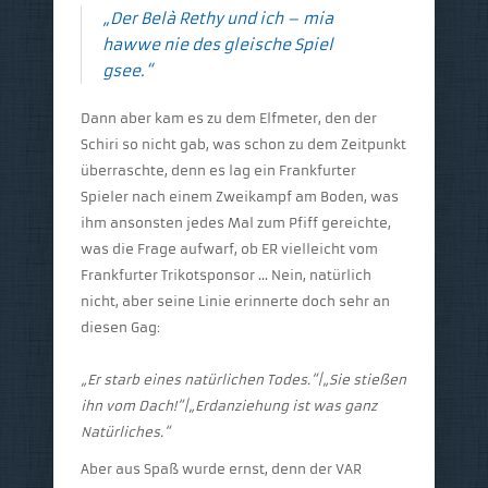
„Der Belà Rethy und ich – mia
hawwe nie des gleische Spiel
gsee.“
Dann aber kam es zu dem Elfmeter, den der
Schiri so nicht gab, was schon zu dem Zeitpunkt
überraschte, denn es lag ein Frankfurter
Spieler nach einem Zweikampf am Boden, was
ihm ansonsten jedes Mal zum Pfiff gereichte,
was die Frage aufwarf, ob ER vielleicht vom
Frankfurter Trikotsponsor … Nein, natürlich
nicht, aber seine Linie erinnerte doch sehr an
diesen Gag:
„Er starb eines natürlichen Todes.“|
„Sie stießen
ihn vom Dach!“|
„Erdanziehung ist was ganz
Natürliches.“
Aber aus Spaß wurde ernst, denn der VAR