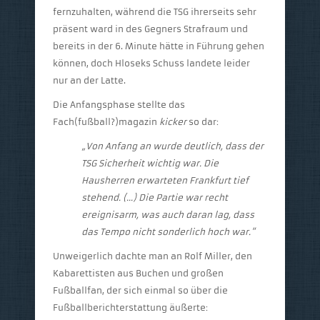
fernzuhalten, während die TSG ihrerseits sehr
präsent ward in des Gegners Strafraum und
bereits in der 6. Minute hätte in Führung gehen
können, doch Hloseks Schuss landete leider
nur an der Latte.
Die Anfangsphase stellte das
Fach(fußball?)magazin
kicker
so dar:
„Von Anfang an wurde deutlich, dass der
TSG Sicherheit wichtig war. Die
Hausherren erwarteten Frankfurt tief
stehend. (…) Die Partie war recht
ereignisarm, was auch daran lag, dass
das Tempo nicht sonderlich hoch war.“
Unweigerlich dachte man an Rolf Miller, den
Kabarettisten aus Buchen und großen
Fußballfan, der sich einmal so über die
Fußballberichterstattung äußerte: