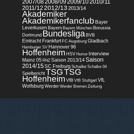
2007/08
2008/09
2009/10
2010/11
2012/13
2011/12
2013/14
Akademiker
Akademikerfanclub
Bayer
Leverkusen
Bayern
Borussia
Bayern München
Bundesliga
BVB
Dortmund
Eintracht Frankfurt
Gladbach
FC Augsburg
Hannover 96
Hamburger SV
Hoffenheim
Interview
HSV
Humor
Saison
Mainz 05
Saison 2013/14
RNZ
2014/15
SC Freiburg
Schalke
Schalke 04
TSG
TSG
Spielbericht
Hoffenheim
VfL
VfB
VfB Stuttgart
Wolfsburg
Werder
Zeitung
Werder Bremen