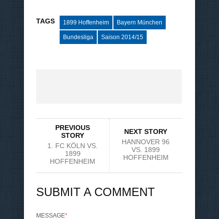
TAGS
1899 Hoffenheim
Bayern München
Bundesliga
Saison 2014/15
PREVIOUS
NEXT STORY
STORY
HANNOVER 96
1. FC KÖLN VS.
VS. 1899
1899
HOFFENHEIM
HOFFENHEIM
SUBMIT A COMMENT
MESSAGE
*