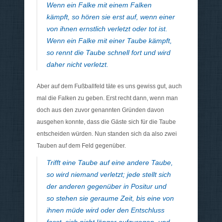
Wenn ein Falke mit einem Falken
kämpft, so hören sie erst auf, wenn einer
von ihnen ernstlich verletzt oder tot ist.
Wenn ein Falke mit einer Taube kämpft,
so rennt die Taube schnell fort und wird
daher nicht verletzt.
Aber auf dem Fußballfeld täte es uns gewiss gut, auch
mal die Falken zu geben. Erst recht dann, wenn man
doch aus den zuvor genannten Gründen davon
ausgehen konnte, dass die Gäste sich für die Taube
entscheiden würden. Nun standen sich da also zwei
Tauben auf dem Feld gegenüber.
Trifft eine Taube auf eine andere Taube,
so wird niemand verletzt; jede stellt sich
der anderen gegenüber in Positur und
so stehen sie geraume Zeit, bis eine von
ihnen müde wird oder den Entschluss