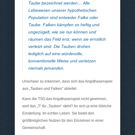
Taube bezeichnet werden… Alle
Lebewesen unserer hypothetischen
Population sind entweder Falke oder
Taube. Falken kämpfen so heftig und
ungezügelt, wie sie nur können und
räumen das Feld erst, wenn sie ernstlich
verletzt sind. Die Tauben drohen
lediglich auf eine würdevolle,
konventionelle Weise und verletzen
niemals jemanden.
Unschwer zu erkennen, dass sich das Angsthasenspiel
aus „Tauben und Falken“ ableitet.
Kann die TSG das Angsthasenspiel nicht gewinnen,
weil das „T“ für „Tauben“ steht? An sich ja eine löbliche
Einstellung. Im echten Leben. Sie bietet den
größtmöglichen Nutzen für den Einzelnen in einer
Gemeinschaft.