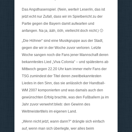
Das Angsthasenspiel. (Nein, werte/r Leser/in, das ist
jetzt echt nur Zufall, dass wir im Spielbericht zu der
Partie gegen die Bayern damit aufwarten und
anfangen. Na ja, ääh, ööh, vielleicht doch nicht.) 🙂
„Die Höhner“ sind eine Musikgruppe aus der Stadt,
gegen die wir in der Woche zuvor verloren. Letzte
Woche sangen noch die Fans jener Mannschaft deren
bekanntestes Lied „Viva Colonia“ – und spätestens ab
Mittwoch gegen 22.20 Uhr kam immer mehr Fans der
TSG zumindest der Titel deren zweitbekanntesten
Liedes in den Sinn, das sie anlässlich der Handball-
WM 2007 komponierten und was damals auch den
gewünschten Erfolg brachte, was den Fußballern ja im
Jahr zuvor verwehrt blieb: den Gewinn des
Weltmeistertitels im eigenen Land.
„Wenn nicht jetzt, wann dann?“ drängte sich einfach
auf, wenn man sich überlegte, wer alles beim