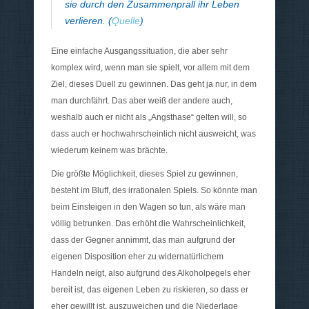
sie durch den Zusammenprall ihr Leben
verlieren. (
Quelle
)
Eine einfache Ausgangssituation, die aber sehr
komplex wird, wenn man sie spielt, vor allem mit dem
Ziel, dieses Duell zu gewinnen. Das geht ja nur, in dem
man durchfährt. Das aber weiß der andere auch,
weshalb auch er nicht als „Angsthase“ gelten will, so
dass auch er hochwahrscheinlich nicht ausweicht, was
wiederum keinem was brächte.
Die größte Möglichkeit, dieses Spiel zu gewinnen,
besteht im Bluff, des irrationalen Spiels. So könnte man
beim Einsteigen in den Wagen so tun, als wäre man
völlig betrunken. Das erhöht die Wahrscheinlichkeit,
dass der Gegner annimmt, das man aufgrund der
eigenen Disposition eher zu widernatürlichem
Handeln neigt, also aufgrund des Alkoholpegels eher
bereit ist, das eigenen Leben zu riskieren, so dass er
eher gewillt ist, auszuweichen und die Niederlage