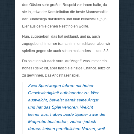
den Gästen sehr großen Respekt vor ihnen hatte, da
sie in jedweder Konstellation die beste Mannschaft in
der Bundesliga darstellten und man keinesfalls „5, 6
Eier aus dem eigenen Nest“ holen wollte.
Nun, zugegeben, das hat geklappt, und ja, auch
zugegeben, hinterher ist man immer schlauer, aber wir
spielten gegen sie auch schon mal anders … und 3:3.
Da spielten wir nach vorn, auf Angriff, was immer ein
hohes Risiko ist, aber fast die einzige Chance, letztlich
zu gewinnen. Das Angsthasenspiel.
Zwei Sportwagen fahren mit hoher
Geschwindigkeit aufeinander zu. Wer
ausweicht, beweist damit seine Angst
und hat das Spiel verloren. Weicht
keiner aus, haben beide Spieler zwar die
Mutprobe bestanden, ziehen jedoch
daraus keinen persönlichen Nutzen, weil