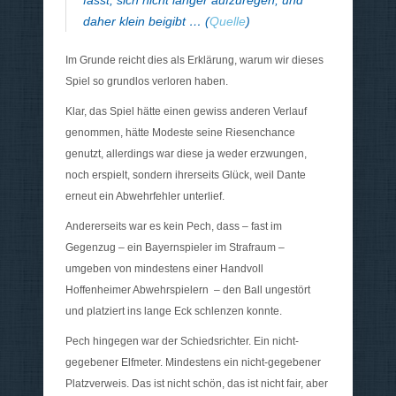
fasst, sich nicht länger aufzuregen, und
daher klein beigibt … (
Quelle
)
Im Grunde reicht dies als Erklärung, warum wir dieses
Spiel so grundlos verloren haben.
Klar, das Spiel hätte einen gewiss anderen Verlauf
genommen, hätte Modeste seine Riesenchance
genutzt, allerdings war diese ja weder erzwungen,
noch erspielt, sondern ihrerseits Glück, weil Dante
erneut ein Abwehrfehler unterlief.
Andererseits war es kein Pech, dass – fast im
Gegenzug – ein Bayernspieler im Strafraum –
umgeben von mindestens einer Handvoll
Hoffenheimer Abwehrspielern – den Ball ungestört
und platziert ins lange Eck schlenzen konnte.
Pech hingegen war der Schiedsrichter. Ein nicht-
gegebener Elfmeter. Mindestens ein nicht-gegebener
Platzverweis. Das ist nicht schön, das ist nicht fair, aber