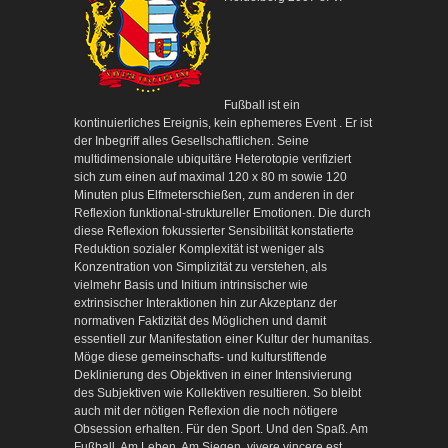
Fußball ist ein
kontinuierliches Ereignis, kein ephemeres Event . Er ist
der Inbegriff alles Gesellschaftlichen. Seine
multidimensionale ubiquitäre Heterotopie verifiziert
sich zum einen auf maximal 120 x 80 m sowie 120
Minuten plus Elfmeterschießen, zum anderen in der
Reflexion funktional-struktureller Emotionen. Die durch
diese Reflexion fokussierter Sensibilität konstatierte
Reduktion sozialer Komplexität ist weniger als
Konzentration von Simplizität zu verstehen, als
vielmehr Basis und Initium intrinsischer wie
extrinsischer Interaktionen hin zur Akzeptanz der
normativen Faktizität des Möglichen und damit
essentiell zur Manifestation einer Kultur der humanitas.
Möge diese gemeinschafts- und kulturstiftende
Deklinierung des Objektiven in einer Intensivierung
des Subjektiven wie Kollektiven resultieren. So bleibt
auch mit der nötigen Reflexion die noch nötigere
Obsession erhalten. Für den Sport. Und den Spaß. Am
Fußball. Am Leben. Am Siegen. vivere vincere est