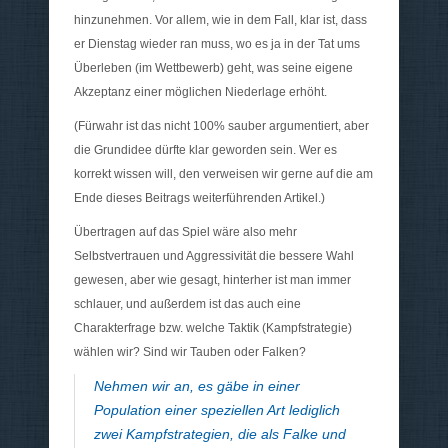
hinzunehmen. Vor allem, wie in dem Fall, klar ist, dass
er Dienstag wieder ran muss, wo es ja in der Tat ums
Überleben (im Wettbewerb) geht, was seine eigene
Akzeptanz einer möglichen Niederlage erhöht.
(Fürwahr ist das nicht 100% sauber argumentiert, aber
die Grundidee dürfte klar geworden sein. Wer es
korrekt wissen will, den verweisen wir gerne auf die am
Ende dieses Beitrags weiterführenden Artikel.)
Übertragen auf das Spiel wäre also mehr
Selbstvertrauen und Aggressivität die bessere Wahl
gewesen, aber wie gesagt, hinterher ist man immer
schlauer, und außerdem ist das auch eine
Charakterfrage bzw. welche Taktik (Kampfstrategie)
wählen wir? Sind wir Tauben oder Falken?
Nehmen wir an, es gäbe in einer
Population einer speziellen Art lediglich
zwei Kampfstrategien, die als Falke und