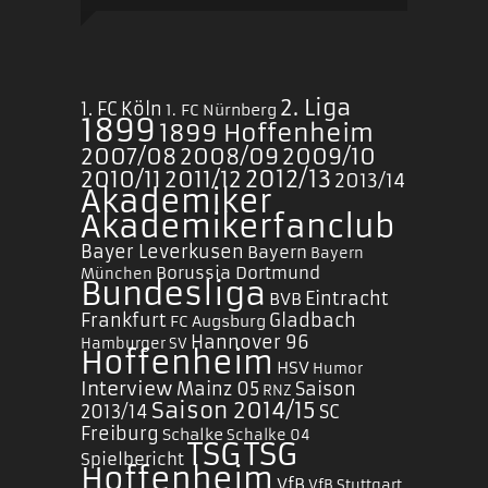
2. Liga
1. FC Köln
1. FC Nürnberg
1899
1899 Hoffenheim
2007/08
2008/09
2009/10
2010/11
2011/12
2012/13
2013/14
Akademiker
Akademikerfanclub
Bayer Leverkusen
Bayern
Bayern
Borussia Dortmund
München
Bundesliga
Eintracht
BVB
Frankfurt
Gladbach
FC Augsburg
Hannover 96
Hamburger SV
Hoffenheim
HSV
Humor
Interview
Mainz 05
Saison
RNZ
Saison 2014/15
2013/14
SC
Freiburg
Schalke
Schalke 04
TSG
TSG
Spielbericht
Hoffenheim
VfB
VfB Stuttgart