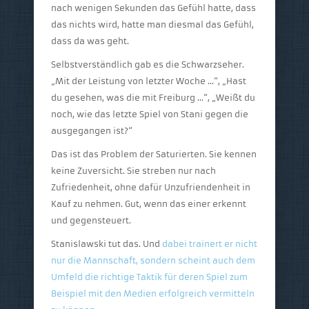
nach wenigen Sekunden das Gefühl hatte, dass
das nichts wird, hatte man diesmal das Gefühl,
dass da was geht.
Selbstverständlich gab es die Schwarzseher.
„Mit der Leistung von letzter Woche …“, „Hast
du gesehen, was die mit Freiburg …“, „Weißt du
noch, wie das letzte Spiel von Stani gegen die
ausgegangen ist?“
Das ist das Problem der Saturierten. Sie kennen
keine Zuversicht. Sie streben nur nach
Zufriedenheit, ohne dafür Unzufriendenheit in
Kauf zu nehmen. Gut, wenn das einer erkennt
und gegensteuert.
Stanislawski tut das. Und
dabei trainert er nicht
nur die Mannschaft, sondern scheint auch dem
Umfeld die richtige Taktik für deren Spiel zum
Beispiel mit den Medien erfolgreich vermitteln