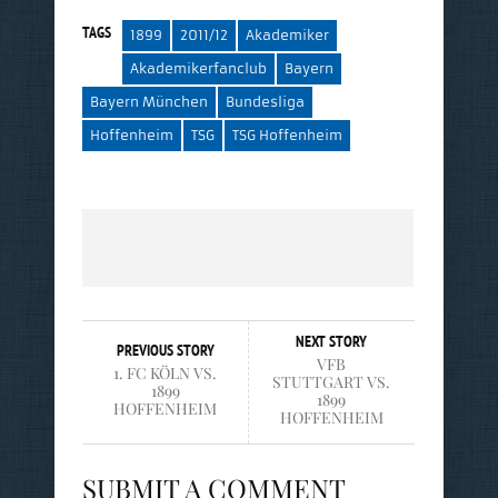
TAGS
1899
2011/12
Akademiker
Akademikerfanclub
Bayern
Bayern München
Bundesliga
Hoffenheim
TSG
TSG Hoffenheim
NEXT STORY
PREVIOUS STORY
VFB
1. FC KÖLN VS.
STUTTGART VS.
1899
1899
HOFFENHEIM
HOFFENHEIM
SUBMIT A COMMENT