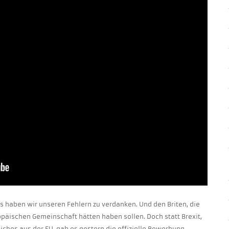
s haben wir unseren Fehlern zu verdanken. Und den Briten, die
ropäischen Gemeinschaft hätten haben sollen. Doch statt Brexit,
eiches aus der EU, gab es gestern die offizielle Bewerbung