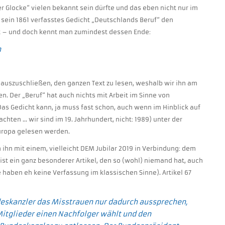
r Glocke“ vielen bekannt sein dürfte und das eben nicht nur im
st sein 1861 verfasstes Gedicht „Deutschlands Beruf“ den
t – und doch kennt man zumindest dessen Ende:
n
 auszuschließen, den ganzen Text zu lesen, weshalb wir ihn am
n. Der „Beruf“ hat auch nichts mit Arbeit im Sinne von
Das Gedicht kann, ja muss fast schon, auch wenn im Hinblick auf
achten … wir sind im 19. Jahrhundert, nicht: 1989) unter der
Europa gelesen werden.
ihn mit einem, vielleicht DEM Jubilar 2019 in Verbindung: dem
 ist ein ganz besonderer Artikel, den so (wohl) niemand hat, auch
ie haben eh keine Verfassung im klassischen Sinne). Artikel 67
eskanzler das Misstrauen nur dadurch aussprechen,
Mitglieder einen Nachfolger wählt und den