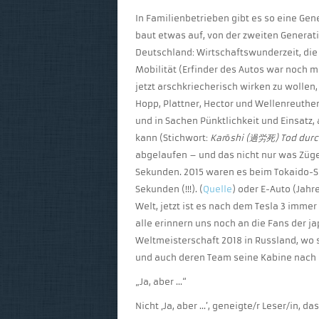
In Familienbetrieben gibt es so eine Gen
baut etwas auf, von der zweiten Generatio
Deutschland: Wirtschaftswunderzeit, die 
Mobilität (Erfinder des Autos war noch 
jetzt arschkriecherisch wirken zu woll
Hopp, Plattner, Hector und Wellenreuthe
und in Sachen Pünktlichkeit und Einsatz,
kann (Stichwort:
Karōshi (過労死) Tod durc
abgelaufen – und das nicht nur was Züge
Sekunden. 2015 waren es beim Tokaido-Sh
Sekunden (!!!). (
Quelle
) oder E-Auto (Jahr
Welt, jetzt ist es nach dem Tesla 3 immer 
alle erinnern uns noch an die Fans der 
Weltmeisterschaft 2018 in Russland, wo 
und auch deren Team seine Kabine nach 
„Ja, aber …“
Nicht ‚Ja, aber …’, geneigte/r Leser/in, d