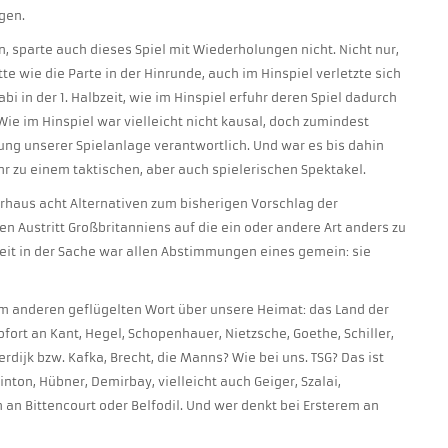
gen.
en, sparte auch dieses Spiel mit Wiederholungen nicht. Nicht nur,
e wie die Parte in der Hinrunde, auch im Hinspiel verletzte sich
bi in der 1. Halbzeit, wie im Hinspiel erfuhr deren Spiel dadurch
Wie im Hinspiel war vielleicht nicht kausal, doch zumindest
rung unserer Spielanlage verantwortlich. Und war es bis dahin
hr zu einem taktischen, aber auch spielerischen Spektakel.
rhaus acht Alternativen zum bisherigen Vorschlag der
 Austritt Großbritanniens auf die ein oder andere Art anders zu
keit in der Sache war allen Abstimmungen eines gemein: sie
em anderen geflügelten Wort über unsere Heimat: das Land der
fort an Kant, Hegel, Schopenhauer, Nietzsche, Goethe, Schiller,
erdijk bzw. Kafka, Brecht, die Manns? Wie bei uns. TSG? Das ist
inton, Hübner, Demirbay, vielleicht auch Geiger, Szalai,
 an Bittencourt oder Belfodil. Und wer denkt bei Ersterem an