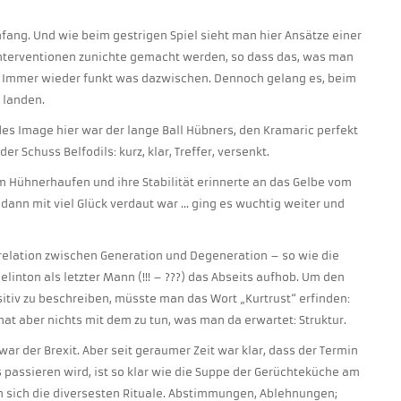
fang. Und wie beim gestrigen Spiel sieht man hier Ansätze einer
Interventionen zunichte gemacht werden, so dass das, was man
et. Immer wieder funkt was dazwischen. Dennoch gelang es, beim
u landen.
des Image hier war der lange Ball Hübners, den Kramaric perfekt
 Schuss Belfodils: kurz, klar, Treffer, versenkt.
m Hühnerhaufen und ihre Stabilität erinnerte an das Gelbe vom
dann mit viel Glück verdaut war … ging es wuchtig weiter und
relation zwischen Generation und Degeneration – so wie die
elinton als letzter Mann (!!! – ???) das Abseits aufhob. Um den
itiv zu beschreiben, müsste man das Wort „Kurtrust“ erfinden:
hat aber nichts mit dem zu tun, was man da erwartet: Struktur.
ar der Brexit. Aber seit geraumer Zeit war klar, dass der Termin
 passieren wird, ist so klar wie die Suppe der Gerüchteküche am
n sich die diversesten Rituale. Abstimmungen, Ablehnungen;