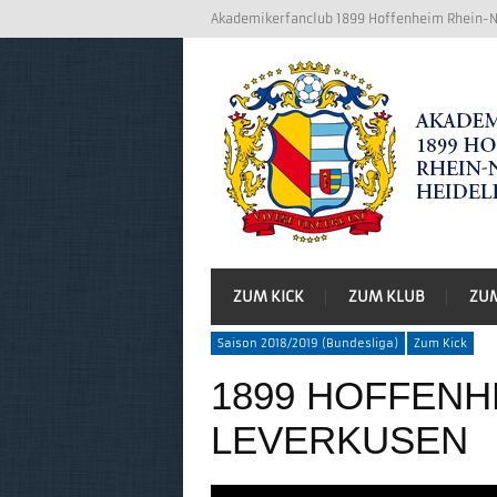
Akademikerfanclub 1899 Hoffenheim Rhein-Ne
ZUM KICK
ZUM KLUB
ZU
Saison 2018/2019 (Bundesliga)
Zum Kick
1899 HOFFENHE
LEVERKUSEN