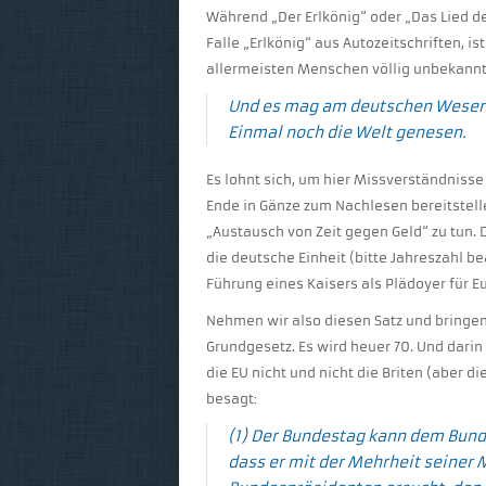
Während „Der Erlkönig“ oder „Das Lied de
Falle „Erlkönig“ aus Autozeitschriften, i
allermeisten Menschen völlig unbekann
Und es mag am deutschen Wese
Einmal noch die Welt genesen.
Es lohnt sich, um hier Missverständnisse
Ende in Gänze zum Nachlesen bereitstelle
„Austausch von Zeit gegen Geld“ zu tun. 
die deutsche Einheit (bitte Jahreszahl be
Führung eines Kaisers als Plädoyer für 
Nehmen wir also diesen Satz und bringen 
Grundgesetz. Es wird heuer 70. Und darin
die EU nicht und nicht die Briten (aber d
besagt:
(1) Der Bundestag kann dem Bund
dass er mit der Mehrheit seiner 