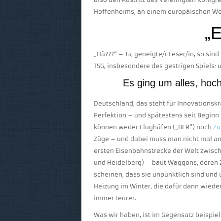
Hoffenheims, an einem europäischen We
„
„Hä???“ – Ja, geneigte/r Leser/in, so sin
TSG, insbesondere des gestrigen Spiels: 
Es ging um alles, hoc
Deutschland, das steht für Innovationskraf
Perfektion – und spätestens seit Beginn 
können weder Flughäfen („BER“) noch
Zu
Züge – und dabei muss man nicht mal a
ersten Eisenbahnstrecke der Welt zwisc
und Heidelberg) – baut Waggons, deren Z
scheinen, dass sie unpünktlich sind und 
Heizung im Winter, die dafür dann wieder
immer teurer.
Was wir haben, ist im Gegensatz beispie