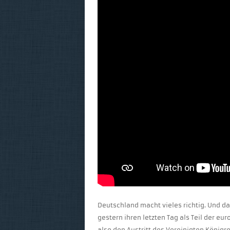
Deutschland macht vieles richtig. Und da
gestern ihren letzten Tag als Teil der eu
also den Austritt des Vereinigten Königr