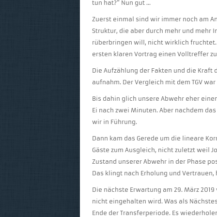
tun hat?“ Nun gut …
Zuerst einmal sind wir immer noch am An
Struktur, die aber durch mehr und mehr 
rüberbringen will, nicht wirklich frucht
ersten klaren Vortrag einen Volltreffer z
Die Aufzählung der Fakten und die Kraft 
aufnahm. Der Vergleich mit dem TGV war der
Bis dahin glich unsere Abwehr eher eine
Ei nach zwei Minuten. Aber nachdem das 
wir in Führung.
Dann kam das Gerede um die lineare Kor
Gäste zum Ausgleich, nicht zuletzt weil Jo
Zustand unserer Abwehr in der Phase pos
Das klingt nach Erholung und Vertrauen, 
Die nächste Erwartung am 29. März 2019 w
nicht eingehalten wird. Was als Nächstes
Ende der Transferperiode. Es wiederhole