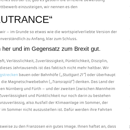
ttbewerb einzusteigen, wir nennen es den
EUTRANCE“
d wir – im Grunde so etwas wie die wortspielverliebte Version der
unverständlich zu Anfang, klar zum Schluss.
h her und im Gegensatz zum Brexit gut.
t, Verlässlichkeit, Zuverlässigkeit, Pünktlichkeit, Disziplin,
dieses Jahrtausends ist das faktisch nicht mehr haltbar. Wir
gstrecken
bauen oder Bahnhöfe (
„Stuttgart 21“
) oder überhaupt
n die Magnetschwebebahn (
„Transrapid“
) denken. Das Land der
hen Nürnberg und Fürth – und der zweiten (zwischen Mannheim
uverlässigkeit und Pünktlichkeit nur noch darin zu bestehen
unzuverlässig, also Ausfall der Klimaanlage im Sommer, der
 im Sommer nicht auszustellen ist. Dafür werden ihre Fahrten
lsweise zu den Franzosen ein gutes Image. Ihnen haftet an, dass