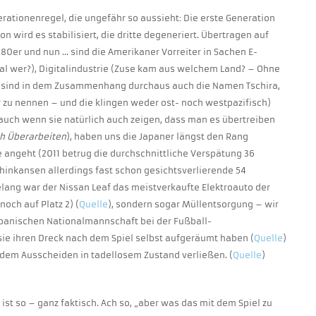
erationenregel, die ungefähr so aussieht: Die erste Generation
n wird es stabilisiert, die dritte degeneriert. Übertragen auf
80er und nun … sind die Amerikaner Vorreiter in Sachen E-
mal wer?), Digitalindustrie (Zuse kam aus welchem Land? – Ohne
en, sind in dem Zusammenhang durchaus auch die Namen Tschira,
r zu nennen – und die klingen weder ost- noch westpazifisch)
 auch wenn sie natürlich auch zeigen, dass man es übertreiben
h Überarbeiten
), haben uns die Japaner längst den Rang
 angeht (2011 betrug die durchschnittliche Verspätung 36
inkansen allerdings fast schon gesichtsverlierende 54
elang war der Nissan Leaf das meistverkaufte Elektroauto der
noch auf Platz 2) (
Quelle
), sondern sogar Müllentsorgung – wir
japanischen Nationalmannschaft bei der Fußball-
sie ihren Dreck nach dem Spiel selbst aufgeräumt haben (
Quelle
)
dem Ausscheiden in tadellosem Zustand verließen. (
Quelle
)
as ist so – ganz faktisch. Ach so, „aber was das mit dem Spiel zu