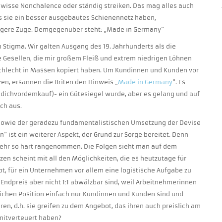
gewisse Nonchalence oder ständig streiken. Das mag alles auch
s sie ein besser ausgebautes Schienennetz haben,
tigere Züge. Demgegenüber steht: „Made in Germany“
n Stigma. Wir galten Ausgang des 19. Jahrhunderts als die
e Gesellen, die mir großem Fleiß und extrem niedrigen Löhnen
 schlecht in Massen kopiert haben. Um Kundinnen und Kunden vor
en, ersannen die Briten den Hinweis „
Made in Germany
“. Es
(dichvordemkauf)- ein Gütesiegel wurde, aber es gelang und auf
ch aus.
owie der geradezu fundamentalistischen Umsetzung der Devise
“ ist ein weiterer Aspekt, der Grund zur Sorge bereitet. Denn
 mehr so hart rangenommen. Die Folgen sieht man auf dem
zen scheint mit all den Möglichkeiten, die es heutzutage für
, für ein Unternehmen vor allem eine logistische Aufgabe zu
n Endpreis aber nicht 1:1 abwälzbar sind, weil Arbeitnehmerinnen
ichen Position einfach nur Kundinnen und Kunden sind und
n, d.h. sie greifen zu dem Angebot, das ihren auch preislich am
 mitverteuert haben?