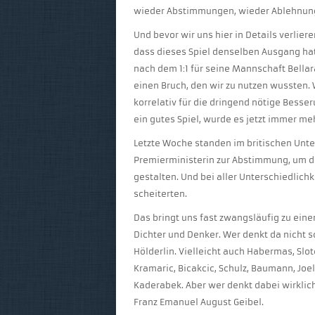
wieder Abstimmungen, wieder Ablehnun
Und bevor wir uns hier in Details verlier
dass dieses Spiel denselben Ausgang hatt
nach dem 1:1 für seine Mannschaft Bellara
einen Bruch, den wir zu nutzen wussten. 
korrelativ für die dringend nötige Besse
ein gutes Spiel, wurde es jetzt immer me
Letzte Woche standen im britischen Unte
Premierministerin zur Abstimmung, um den
gestalten. Und bei aller Unterschiedlich
scheiterten.
Das bringt uns fast zwangsläufig zu ein
Dichter und Denker. Wer denkt da nicht so
Hölderlin. Vielleicht auch Habermas, Slot
Kramaric, Bicakcic, Schulz, Baumann, Joel
Kaderabek. Aber wer denkt dabei wirklich
Franz Emanuel August Geibel.