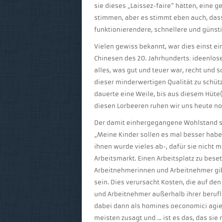
sie dieses „Laissez-faire“ hätten, eine 
stimmen, aber es stimmt eben auch, das
funktionierendere, schnellere und güns
Vielen gewiss bekannt, war dies einst ei
Chinesen des 20. Jahrhunderts: ideenlos
alles, was gut und teuer war, recht und
dieser minderwertigen Qualität zu schütz
dauerte eine Weile, bis aus diesem Hüte
diesen Lorbeeren ruhen wir uns heute no
Der damit einhergegangene Wohlstand s
„Meine Kinder sollen es mal besser haben
ihnen wurde vieles ab-, dafür sie nicht
Arbeitsmarkt. Einen Arbeitsplatz zu beset
Arbeitnehmerinnen und Arbeitnehmer gibt
sein. Dies verursacht Kosten, die auf de
und Arbeitnehmer außerhalb ihrer berufl
dabei dann als homines oeconomici agiere
meisten zusagt und … ist es das, das sie