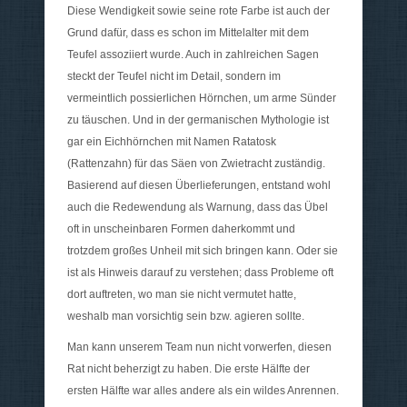
Diese Wendigkeit sowie seine rote Farbe ist auch der
Grund dafür, dass es schon im Mittelalter mit dem
Teufel assoziiert wurde. Auch in zahlreichen Sagen
steckt der Teufel nicht im Detail, sondern im
vermeintlich possierlichen Hörnchen, um arme Sünder
zu täuschen. Und in der germanischen Mythologie ist
gar ein Eichhörnchen mit Namen Ratatosk
(Rattenzahn) für das Säen von Zwietracht zuständig.
Basierend auf diesen Überlieferungen, entstand wohl
auch die Redewendung als Warnung, dass das Übel
oft in unscheinbaren Formen daherkommt und
trotzdem großes Unheil mit sich bringen kann. Oder sie
ist als Hinweis darauf zu verstehen; dass Probleme oft
dort auftreten, wo man sie nicht vermutet hatte,
weshalb man vorsichtig sein bzw. agieren sollte.
Man kann unserem Team nun nicht vorwerfen, diesen
Rat nicht beherzigt zu haben. Die erste Hälfte der
ersten Hälfte war alles andere als ein wildes Anrennen.