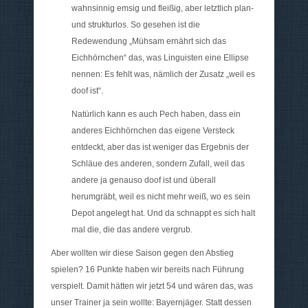
wahnsinnig emsig und fleißig, aber letztlich plan-
und strukturlos. So gesehen ist die
Redewendung „Mühsam ernährt sich das
Eichhörnchen“ das, was Linguisten eine Ellipse
nennen: Es fehlt was, nämlich der Zusatz „weil es
doof ist“.
Natürlich kann es auch Pech haben, dass ein
anderes Eichhörnchen das eigene Versteck
entdeckt, aber das ist weniger das Ergebnis der
Schläue des anderen, sondern Zufall, weil das
andere ja genauso doof ist und überall
herumgräbt, weil es nicht mehr weiß, wo es sein
Depot angelegt hat. Und da schnappt es sich halt
mal die, die das andere vergrub.
Aber wollten wir diese Saison gegen den Abstieg
spielen? 16 Punkte haben wir bereits nach Führung
verspielt. Damit hätten wir jetzt 54 und wären das, was
unser Trainer ja sein wollte: Bayernjäger. Statt dessen