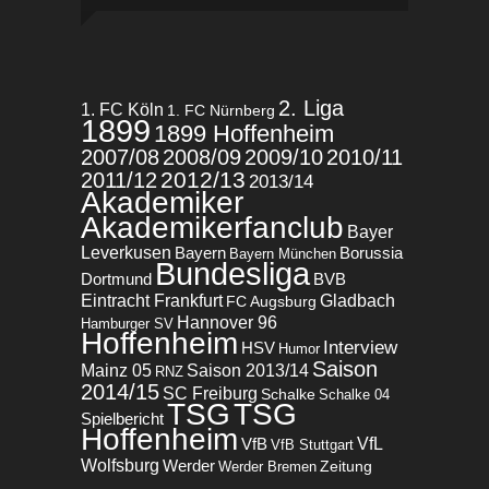
2. Liga
1. FC Köln
1. FC Nürnberg
1899
1899 Hoffenheim
2007/08
2008/09
2009/10
2010/11
2012/13
2011/12
2013/14
Akademiker
Akademikerfanclub
Bayer
Leverkusen
Bayern
Borussia
Bayern München
Bundesliga
BVB
Dortmund
Eintracht Frankfurt
Gladbach
FC Augsburg
Hannover 96
Hamburger SV
Hoffenheim
Interview
HSV
Humor
Saison
Mainz 05
Saison 2013/14
RNZ
2014/15
SC Freiburg
Schalke
Schalke 04
TSG
TSG
Spielbericht
Hoffenheim
VfL
VfB
VfB Stuttgart
Wolfsburg
Werder
Zeitung
Werder Bremen