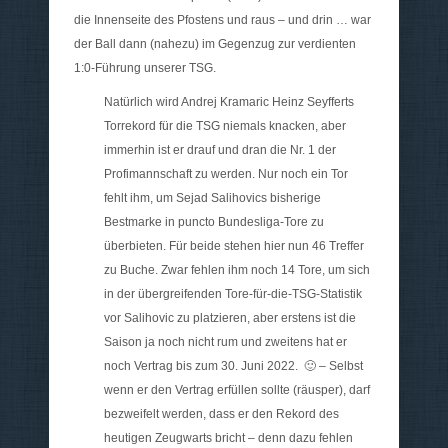
die Innenseite des Pfostens und raus – und drin … war
der Ball dann (nahezu) im Gegenzug zur verdienten
1:0-Führung unserer TSG.
Natürlich wird Andrej Kramaric Heinz Seyfferts
Torrekord für die TSG niemals knacken, aber
immerhin ist er drauf und dran die Nr. 1 der
Profimannschaft zu werden. Nur noch ein Tor
fehlt ihm, um Sejad Salihovics bisherige
Bestmarke in puncto Bundesliga-Tore zu
überbieten. Für beide stehen hier nun 46 Treffer
zu Buche. Zwar fehlen ihm noch 14 Tore, um sich
in der übergreifenden Tore-für-die-TSG-Statistik
vor Salihovic zu platzieren, aber erstens ist die
Saison ja noch nicht rum und zweitens hat er
noch Vertrag bis zum 30. Juni 2022. 🙂 – Selbst
wenn er den Vertrag erfüllen sollte (räusper), darf
bezweifelt werden, dass er den Rekord des
heutigen Zeugwarts bricht – denn dazu fehlen