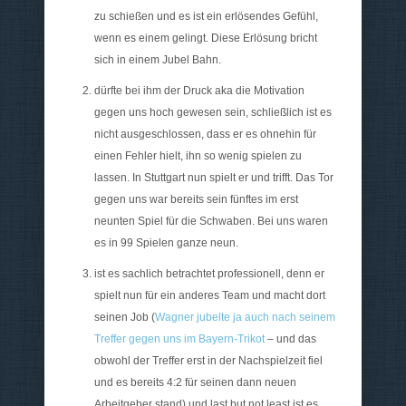
zu schießen und es ist ein erlösendes Gefühl,
wenn es einem gelingt. Diese Erlösung bricht
sich in einem Jubel Bahn.
dürfte bei ihm der Druck aka die Motivation
gegen uns hoch gewesen sein, schließlich ist es
nicht ausgeschlossen, dass er es ohnehin für
einen Fehler hielt, ihn so wenig spielen zu
lassen. In Stuttgart nun spielt er und trifft. Das Tor
gegen uns war bereits sein fünftes im erst
neunten Spiel für die Schwaben. Bei uns waren
es in 99 Spielen ganze neun.
ist es sachlich betrachtet professionell, denn er
spielt nun für ein anderes Team und macht dort
seinen Job (
Wagner jubelte ja auch nach seinem
Treffer gegen uns im Bayern-Trikot
– und das
obwohl der Treffer erst in der Nachspielzeit fiel
und es bereits 4:2 für seinen dann neuen
Arbeitgeber stand) und last but not least ist es