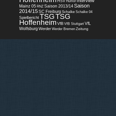
Interview
HSV
Humor
Saison
Mainz 05
Saison 2013/14
RNZ
2014/15
SC Freiburg
Schalke
Schalke 04
TSG
TSG
Spielbericht
Hoffenheim
VfL
VfB
VfB Stuttgart
Wolfsburg
Werder
Zeitung
Werder Bremen