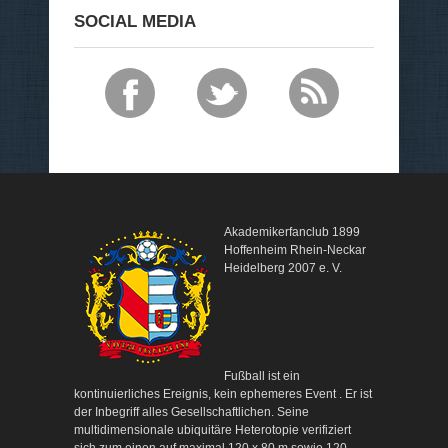
SOCIAL MEDIA
Akademikerfanclub 1899
Hoffenheim Rhein-Neckar
Heidelberg 2007 e. V.
Fußball ist ein
kontinuierliches Ereignis, kein ephemeres Event . Er ist
der Inbegriff alles Gesellschaftlichen. Seine
multidimensionale ubiquitäre Heterotopie verifiziert
sich zum einen auf maximal 120 x 80 m sowie 120