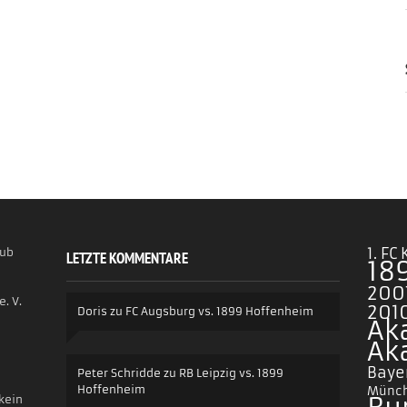
1. FC
lub
LETZTE KOMMENTARE
18
200
. V.
2010
Doris
zu
FC Augsburg vs. 1899 Hoffenheim
Ak
Ak
Baye
Peter Schridde
zu
RB Leipzig vs. 1899
Hoffenheim
Münc
 kein