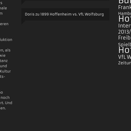
Bu
es
Frank
nale
um
Hambu
Doris
zu
1899 Hoffenheim vs. VfL Wolfsburg
Ho
deren
Inte
2013
Frei
duktion
Spiel
Ho
n, als
 wie
VfL 
ptanz
Zeitu
 und
Kultur
ts-
So
e noch
rt. Und
gen.