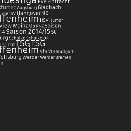
ndesliga
Eintracht
BVB
furt
Gladbach
FC Augsburg
Hannover 96
rger SV
ffenheim
HSV
Humor
rview
Mainz 05
Saison
RNZ
Saison 2014/15
/14
SC
burg
Schalke
Schalke 04
TSG
TSG
bericht
ffenheim
VfB
VfB Stuttgart
Wolfsburg
Werder
Werder Bremen
ng