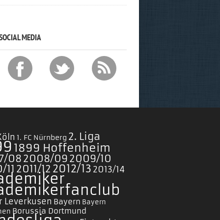
SOCIAL MEDIA
2. Liga
 Köln
1. FC Nürnberg
99
1899 Hoffenheim
7/08
2008/09
2009/10
/11
2011/12
2012/13
2013/14
ademiker
ademikerfanclub
r Leverkusen
Bayern
Bayern
Borussia Dortmund
hen