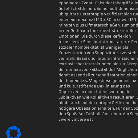
ephemeres Event . Er ist der Inbegriff all
Gesellschaftlichen. Seine multidimensio
ubiquitäre Heterotopie verifiziert sich z
einen auf maximal 120 x 80 m sowie 120
Minuten plus Elfmeterschießen, zum an
in der Reflexion funktional-struktureller
Emotionen. Die durch diese Reflexion
fokussierter Sensibilität konstatierte Re
sozialer Komplexität ist weniger als
Konzentration von Simplizität zu verstehe
vielmehr Basis und Initium intrinsischer
extrinsischer Interaktionen hin zur Akze
der normativen Faktizität des Möglichen
damit essentiell zur Manifestation einer 
der humanitas. Möge diese gemeinschaf
und kulturstiftende Deklinierung des
Objektiven in einer Intensivierung des
Subjektiven wie Kollektiven resultieren. 
bleibt auch mit der nötigen Reflexion di
nötigere Obsession erhalten. Für den Spo
den Spaß. Am Fußball. Am Leben. Am Sie
vivere vincere est